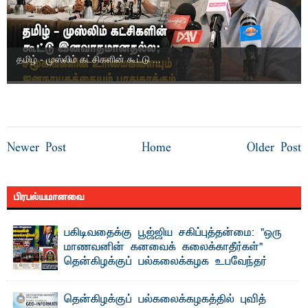
தமிழ் - முஸ்லிம் கட்சிகளின் கூட்டு ...
Newer Post
Home
Older Post
பிரபல்யமானவை
பகிடிவதைக்கு பூஜ்ஜிய சகிப்புத்தன்மை: "ஒரு
மாணவனின் கனவைக் கலைக்காதீர்கள்" –
தென்கிழக்குப் பல்கலைக்கழக உபவேந்தர்
வலியுறுத்தல்
"ஒ ரு மாணவனின் அல்லது மாணவியின் கனவு என்னால்
தென்கிழக்குப் பல்கலைக்கழகத்தில் புவித்
கலைக்கப்படாது" என்ற உறுதியை ஒவ்வொரு மாணவரும் ...