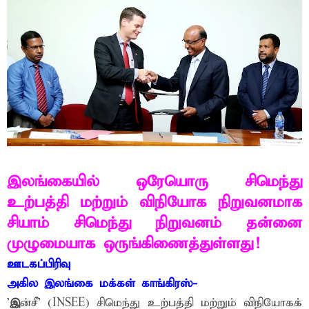
இலங்கையில் ஒரேயொரு சிமெந்து
உற்பத்தி மற்றும் விநியோக நிறுவனமாக
சியாம் சிமெந்து நிறுவனம் தன்னை
முழுமையாக ஒருங்கிணைத்துள்ளது!
ஊடகப்பிரிவு
அகில இலங்கை மக்கள் காங்கிரஸ்-
'
இ
ன்சீ’ (INSEE) சிமெந்து உற்பத்தி மற்றும் விநியோகக்