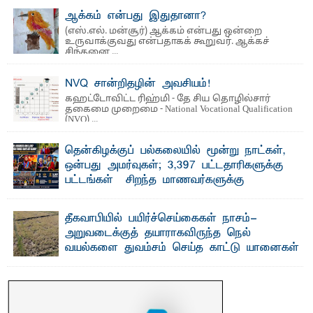
ஆக்கம் என்பது இதுதானா?
(எஸ்.எல். மன்சூர்) ஆக்கம் என்பது ஒன்றை
உருவாக்குவது என்பதாகக் கூறுவர். ஆக்கச்
சிந்தனை ...
NVQ சான்றிதழின் அவசியம்!
கஹட்டோவிட்ட ரிஹ்மி - தே சிய தொழில்சார்
தகைமை முறைமை - National Vocational Qualification
(NVQ) ...
தென்கிழக்குப் பல்கலையில் மூன்று நாட்கள்,
ஒன்பது அமர்வுகள்; 3,397 பட்டதாரிகளுக்கு
பட்டங்கள் – சிறந்த மாணவர்களுக்கு
தங்கப்பதக்கங்கள், நினைவுப் பதக்கங்கள்
மற்றும் சிறப்புப் பரிசுகள்
தீகவாபியில் பயிர்ச்செய்கைகள் நாசம்-
எம்.வை. அமீர்- ஒ லுவிலில் அமைந்துள்ள தென்கிழக்குப்
அறுவடைக்குத் தயாராகவிருந்த நெல்
பல்கலைக்கழகத்தின் 18ஆவது பொதுப் பட்டமளிப்பு விழா ...
வயல்களை துவம்சம் செய்த காட்டு யானைகள்
பாறுக் ஷிஹான்- அ ம்பாறை மாவட்டத்தின் தீகவாபி
பிரதேசத்தில் அறுவடைக்குத் தயாரான நிலையில்
காணப்பட்ட பல ...