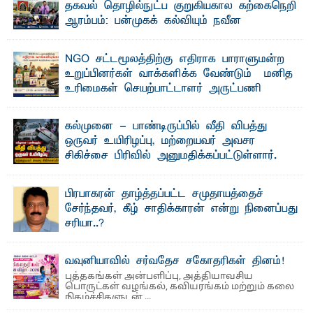
தகவல் தொழில்நுட்ப குறுகியகால கற்கைநெறி
ஆரம்பம்: பன்முகக் கல்வியும் நவீன
தொழில்நுட்பமும் காலத்தின் தேவை – பீடாதிபதி
பேராசிரியர் எம். எம். பாஸில்
NGO சட்டமூலத்திற்கு எதிராக பாராளுமன்ற
தெ ன்கிழக்குப் பல்கலைக்கழகத்தின் கலை மற்றும் கலாசார
உறுப்பினர்கள் வாக்களிக்க வேண்டும் – மனித
பீடத்தின் புவியியல் துறையினால் ...
உரிமைகள் செயற்பாட்டாளர் அருட்பணி
லூக்ஜோன் வேண்டுகோள்
ஜே. எப். காமிலா பேகம்- இ லங்கை அரசாங்கம் அரசுசாரா
கல்முனை - பாண்டிருப்பில் வீதி விபத்து
அமைப்புகள் (NGO) தொடர்பான புதிய சட்டமூலத்தை ...
ஒருவர் உயிரிழப்பு, மற்றையவர் அவசர
சிகிச்சை பிரிவில் அனுமதிக்கப்பட்டுள்ளார்.
ஷனா- அ ம்பாறை மாவட்டம் கல்முனை ஆதார
வைத்தியசாலைக்கு அருகாமையில் உள்ள கல்முனை -
பாண்டிருப்பு ...
பிரபாகரன் தாழ்த்தப்பட்ட சமுதாயத்தைச்
சேர்ந்தவர், கீழ் சாதிக்காரன் என்று நினைப்பது
சரியா..?
விடுதலைப் புலிகளின் தலைவர் பிரபாகரன் அவர்கள்
வெள்ளாளரல்லாதவர் என்பதால் அவர் தாழ்த்தப்பட்ட ...
வவுனியாவில் சர்வதேச சகோதரிகள் தினம்!
புத்தகங்கள் அன்பளிப்பு, அத்தியாவசிய
பொருட்கள் வழங்கல், கவியரங்கம் மற்றும் கலை
நிகழ்ச்சிகளுடன் ...