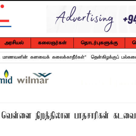
அரசியல்
கலைஞர்கள்
தொடர்புகளுக்கு
ச
ுவர் உயிரிழப்பு, மற்றையவர் அவசர சிகிச்சை பிரிவில் அனுமதிக்கப்
 உறுப்பினர்கள் வாக்களிக்க வேண்டும் – மனித உரிமைகள் செயற்
 போக்குவரத்துச் சோதனை- 187 வழக்குகள் பதிவு, 23 மோட்டார் சை
தகவல் தொழில்நுட்ப குறுகியகால கற்கைநெறி ஆரம்பம்: பன்முகக் க
். எம். பாஸில்
ுதிய வெள்ளை நிறத்திலான பாதசாரிகள் கட
றுவடைக்குத் தயாராகவிருந்த நெல் வயல்களை துவம்சம் செய்த கா
ம் ஓர் பெருமை