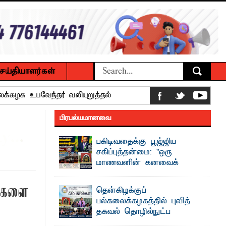
ெய்தியாளர்கள்
பட்டுள்ளார்.
பாட்டாளர் அருட்பணி லூக்ஜோன்
பிரபல்யமானவை
பகிடிவதைக்கு பூஜ்ஜிய
க்கிள்கள் பறிமுதல்
சகிப்புத்தன்மை: "ஒரு
மாணவனின் கனவைக்
ல்வியும் நவீன தொழில்நுட்பமும்
கலைக்காதீர்கள்" –
தென்கிழக்குப் பல்கலைக்கழக உபவேந்தர்
வைகளை
தென்கிழக்குப்
வலியுறுத்தல்
பல்கலைக்கழகத்தில் புவித்
ட்டு யானைகள்
"ஒ ரு மாணவனின் அல்லது மாணவியின்
தகவல் தொழில்நுட்ப
கனவு என்னால் கலைக்கப்படாது" என்ற
உறுதியை ஒவ்வொரு மாணவரும் ...
குறுகியகால கற்கைநெறி