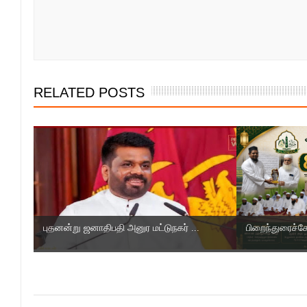
RELATED POSTS
புதனன்று ஜனாதிபதி அனுர மட்டுநகர் ...
பிறைந்துரைச்ச