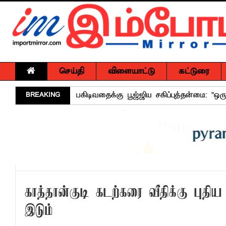
செய்தி
விளையாட்டு
கட்டுரை
BREAKING
கல்முனை - பாண்டிருப்பில் வீதி விபத்து ஒர
NGO சட்டமூலத்திற்கு எதிராக பாராளுமன்ற
வேண்டுகோள்
அக்கரைப்பற்று பொலிஸ் பிரிவில் அதிரடிப்
தென்கிழக்குப் பல்கலைக்கழகத்தில் புவித் 
காலத்தின் தேவை – பீடாதிபதி பேராசிரியர் எம
காத்தான்குடி கடற்கரை வீதிக்கு ப
தீகவாபியில் பயிர்ச்செய்கைகள் நாசம்- அ
இடும்
தென்கிழக்குப் பல்கலைக்கழகத்திற்கு மேலு