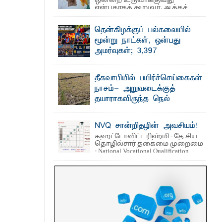
ஒன்றை உருவாக்குவது
என்பதாகக் கூறுவர். ஆக்கச்
சிந்தனை ...
தென்கிழக்குப் பல்கலையில்
 நீண்டகால தேவைக்கு தீர்வு காண
மூன்று நாட்கள், ஒன்பது
அமர்வுகள்; 3,397
பட்டதாரிகளுக்கு பட்டங்கள் –
சிறந்த மாணவர்களுக்கு
தீகவாபியில் பயிர்ச்செய்கைகள்
தங்கப்பதக்கங்கள், நினைவுப் பதக்கங்கள்
ைக்கழக உபவேந்தர் வலியுறுத்தல்
நாசம்- அறுவடைக்குத்
மற்றும் சிறப்புப் பரிசுகள்
தயாராகவிருந்த நெல்
எம்.வை. அமீர்- ஒ லுவிலில் அமைந்துள்ள
வயல்களை துவம்சம் செய்த
தென்கிழக்குப் பல்கலைக்கழகத்தின்
18ஆவது பொதுப் பட்டமளிப்பு விழா ...
காட்டு யானைகள்
NVQ சான்றிதழின் அவசியம்!
பாறுக் ஷிஹான்- அ ம்பாறை மாவட்டத்தின்
கஹட்டோவிட்ட ரிஹ்மி - தே சிய
தீகவாபி பிரதேசத்தில் அறுவடைக்குத்
தொழில்சார் தகைமை முறைமை
தயாரான நிலையில் காணப்பட்ட பல ...
- National Vocational Qualification
(NVQ) ...