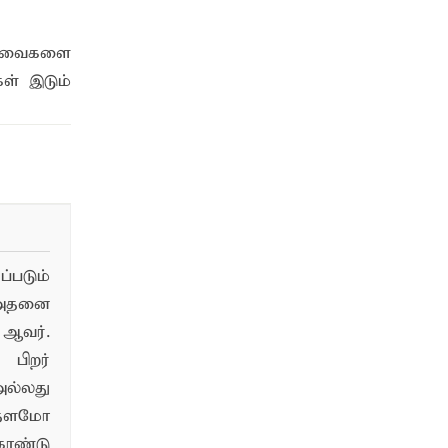
 கடவைகளை
ள் இடும்
படும்
 அதனை
ஆவர்.
பிறர்
ல்லது
்தளமோ
ொண்டு