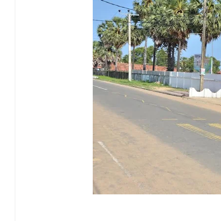
முன்னாள் பிரதி முதல்வர் ரஹ்மத் மன்சூர்
மாளிகைக்காட்டிற்கு நிரந்தர மாற்று மைய
ஒருமித்த நடவடிக்கைக்கு முஸ்தீபு
வவுனியாவில் சர்வதேச சகோதரிகள் தினம்!
பகிடிவதைக்கு பூஜ்ஜிய சகிப்புத்தன்மை: "