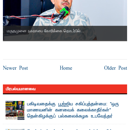
மருதமுனை நகரசபை கோரிக்கை தொடர்பில்...
Newer Post
Home
Older Post
பிரபல்யமானவை
பகிடிவதைக்கு பூஜ்ஜிய சகிப்புத்தன்மை: "ஒரு
மாணவனின் கனவைக் கலைக்காதீர்கள்" –
தென்கிழக்குப் பல்கலைக்கழக உபவேந்தர்
வலியுறுத்தல்
"ஒ ரு மாணவனின் அல்லது மாணவியின் கனவு என்னால்