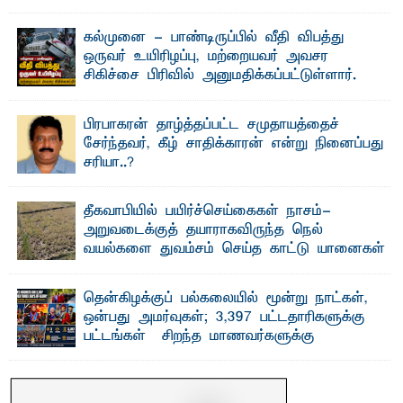
தெ ன்கிழக்குப் பல்கலைக்கழகத்தின் நிர்வாக பிரிவிலும்
பிரயோக விஞ்ஞான பீடத்திலும் 15 ஆண்டுகள் ...
கல்முனை - பாண்டிருப்பில் வீதி விபத்து
ஒருவர் உயிரிழப்பு, மற்றையவர் அவசர
சிகிச்சை பிரிவில் அனுமதிக்கப்பட்டுள்ளார்.
ஷனா- அ ம்பாறை மாவட்டம் கல்முனை ஆதார
வைத்தியசாலைக்கு அருகாமையில் உள்ள கல்முனை -
பாண்டிருப்பு ...
பிரபாகரன் தாழ்த்தப்பட்ட சமுதாயத்தைச்
சேர்ந்தவர், கீழ் சாதிக்காரன் என்று நினைப்பது
சரியா..?
விடுதலைப் புலிகளின் தலைவர் பிரபாகரன் அவர்கள்
வெள்ளாளரல்லாதவர் என்பதால் அவர் தாழ்த்தப்பட்ட ...
தீகவாபியில் பயிர்ச்செய்கைகள் நாசம்-
அறுவடைக்குத் தயாராகவிருந்த நெல்
வயல்களை துவம்சம் செய்த காட்டு யானைகள்
பாறுக் ஷிஹான்- அ ம்பாறை மாவட்டத்தின் தீகவாபி
பிரதேசத்தில் அறுவடைக்குத் தயாரான நிலையில்
காணப்பட்ட பல ...
தென்கிழக்குப் பல்கலையில் மூன்று நாட்கள்,
ஒன்பது அமர்வுகள்; 3,397 பட்டதாரிகளுக்கு
பட்டங்கள் – சிறந்த மாணவர்களுக்கு
தங்கப்பதக்கங்கள், நினைவுப் பதக்கங்கள்
மற்றும் சிறப்புப் பரிசுகள்
எம்.வை. அமீர்- ஒ லுவிலில் அமைந்துள்ள தென்கிழக்குப்