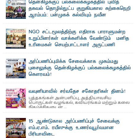
தென்கிழக்குப் பல்கலைக்கழகத்தில் புவித்
கலைக்கப்படாது" என்ற உறுதியை ஒவ்வொரு மாணவரும் ...
தகவல் தொழில்நுட்ப குறுகியகால கற்கைநெறி
ஆரம்பம்: பன்முகக் கல்வியும் நவீன
தொழில்நுட்பமும் காலத்தின் தேவை – பீடாதிபதி
பேராசிரியர் எம். எம். பாஸில்
NGO சட்டமூலத்திற்கு எதிராக பாராளுமன்ற
தெ ன்கிழக்குப் பல்கலைக்கழகத்தின் கலை மற்றும் கலாசார
உறுப்பினர்கள் வாக்களிக்க வேண்டும் – மனித
பீடத்தின் புவியியல் துறையினால் ...
உரிமைகள் செயற்பாட்டாளர் அருட்பணி
லூக்ஜோன் வேண்டுகோள்
ஜே. எப். காமிலா பேகம்- இ லங்கை அரசாங்கம் அரசுசாரா
அர்ப்பணிப்புமிக்க சேவைக்காக முகம்மது
அமைப்புகள் (NGO) தொடர்பான புதிய சட்டமூலத்தை ...
புசைலுக்கு தென்கிழக்குப் பல்கலைக்கழகத்தில்
கௌரவம்!
தெ ன்கிழக்குப் பல்கலைக்கழகத்தின் கலை மற்றும் கலாசாரப்
பீடத்தின் கல்வி மற்றும் நிர்வாக வளர்ச்சியில் ...
வவுனியாவில் சர்வதேச சகோதரிகள் தினம்!
புத்தகங்கள் அன்பளிப்பு, அத்தியாவசிய
பொருட்கள் வழங்கல், கவியரங்கம் மற்றும் கலை
நிகழ்ச்சிகளுடன் ...
15 ஆண்டுகால அர்ப்பணிப்புச் சேவைக்கு
எம்.ஏ.எம். ரயீஸுக்கு உணர்வுபூர்வமான
பிரியாவிடை