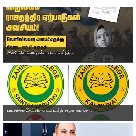
இஸ்ரேலின் பிடியிலுள்ள சமீரா மஹ்பூப்...
பாடசாலை இலட்சினையை மாற்றி சமூக வலைத...