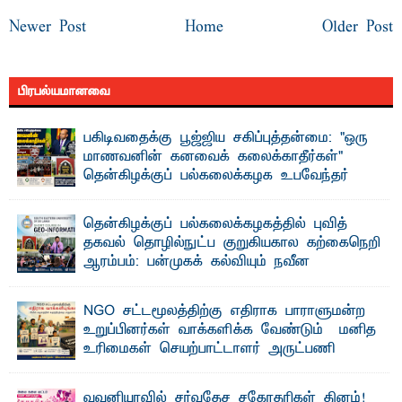
Newer Post
Home
Older Post
பிரபல்யமானவை
பகிடிவதைக்கு பூஜ்ஜிய சகிப்புத்தன்மை: "ஒரு
மாணவனின் கனவைக் கலைக்காதீர்கள்" –
தென்கிழக்குப் பல்கலைக்கழக உபவேந்தர்
வலியுறுத்தல்
"ஒ ரு மாணவனின் அல்லது மாணவியின் கனவு என்னால்
தென்கிழக்குப் பல்கலைக்கழகத்தில் புவித்
கலைக்கப்படாது" என்ற உறுதியை ஒவ்வொரு மாணவரும் ...
தகவல் தொழில்நுட்ப குறுகியகால கற்கைநெறி
ஆரம்பம்: பன்முகக் கல்வியும் நவீன
தொழில்நுட்பமும் காலத்தின் தேவை – பீடாதிபதி
பேராசிரியர் எம். எம். பாஸில்
NGO சட்டமூலத்திற்கு எதிராக பாராளுமன்ற
தெ ன்கிழக்குப் பல்கலைக்கழகத்தின் கலை மற்றும் கலாசார
உறுப்பினர்கள் வாக்களிக்க வேண்டும் – மனித
பீடத்தின் புவியியல் துறையினால் ...
உரிமைகள் செயற்பாட்டாளர் அருட்பணி
லூக்ஜோன் வேண்டுகோள்
ஜே. எப். காமிலா பேகம்- இ லங்கை அரசாங்கம் அரசுசாரா
வவுனியாவில் சர்வதேச சகோதரிகள் தினம்!
அமைப்புகள் (NGO) தொடர்பான புதிய சட்டமூலத்தை ...