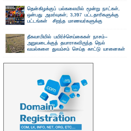
தென்கிழக்குப் பல்கலையில் மூன்று நாட்கள்,
ஒன்பது அமர்வுகள்; 3,397 பட்டதாரிகளுக்கு
பட்டங்கள் – சிறந்த மாணவர்களுக்கு
தங்கப்பதக்கங்கள், நினைவுப் பதக்கங்கள்
மற்றும் சிறப்புப் பரிசுகள்
தீகவாபியில் பயிர்ச்செய்கைகள் நாசம்-
எம்.வை. அமீர்- ஒ லுவிலில் அமைந்துள்ள தென்கிழக்குப்
அறுவடைக்குத் தயாராகவிருந்த நெல்
பல்கலைக்கழகத்தின் 18ஆவது பொதுப் பட்டமளிப்பு விழா ...
வயல்களை துவம்சம் செய்த காட்டு யானைகள்
பாறுக் ஷிஹான்- அ ம்பாறை மாவட்டத்தின் தீகவாபி
பிரதேசத்தில் அறுவடைக்குத் தயாரான நிலையில்
காணப்பட்ட பல ...