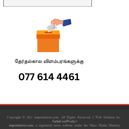
Copyright © 2011 importmirror.com. All Rights Reserved. | Web Solution by :
FarhaCoolWorks!
importmirror.com
, a registered news website under the Mass Media Ministry