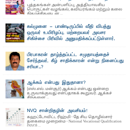
புத்தகங்கள் அன்பளிப்பு, அத்தியாவசிய
பொருட்கள் வழங்கல், கவியரங்கம் மற்றும் கலை
நிகழ்ச்சிகளுடன் ...
கல்முனை - பாண்டிருப்பில் வீதி விபத்து
ஒருவர் உயிரிழப்பு, மற்றையவர் அவசர
சிகிச்சை பிரிவில் அனுமதிக்கப்பட்டுள்ளார்.
ஷனா- அ ம்பாறை மாவட்டம் கல்முனை ஆதார
வைத்தியசாலைக்கு அருகாமையில் உள்ள கல்முனை -
பாண்டிருப்பு ...
பிரபாகரன் தாழ்த்தப்பட்ட சமுதாயத்தைச்
சேர்ந்தவர், கீழ் சாதிக்காரன் என்று நினைப்பது
சரியா..?
விடுதலைப் புலிகளின் தலைவர் பிரபாகரன் அவர்கள்
வெள்ளாளரல்லாதவர் என்பதால் அவர் தாழ்த்தப்பட்ட ...
ஆக்கம் என்பது இதுதானா?
(எஸ்.எல். மன்சூர்) ஆக்கம் என்பது ஒன்றை
உருவாக்குவது என்பதாகக் கூறுவர். ஆக்கச்
சிந்தனை ...
NVQ சான்றிதழின் அவசியம்!
கஹட்டோவிட்ட ரிஹ்மி - தே சிய தொழில்சார்
தகைமை முறைமை - National Vocational Qualification
(NVQ) ...