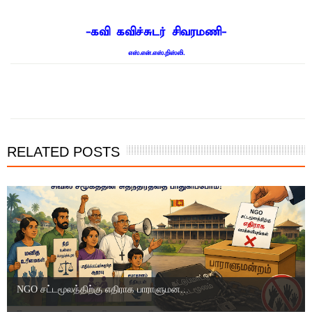
-கவி கவிச்சுடர் சிவரமணி-
எஸ்.என்.எஸ்.றிஸ்லி.
இந்த செய்தியை நண்பர்களுடன் பகிர்ந்து கொள்ள...
RELATED POSTS
NGO சட்டமூலத்திற்கு எதிராக பாராளுமன...