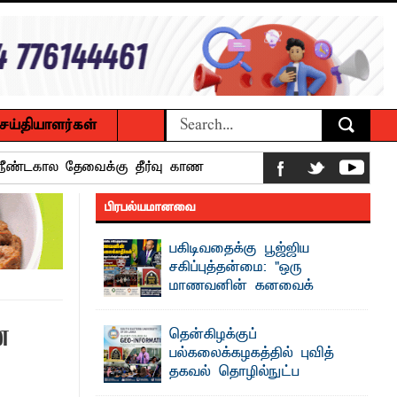
ெய்தியாளர்கள்
 நீண்டகால தேவைக்கு தீர்வு காண
பிரபல்யமானவை
பகிடிவதைக்கு பூஜ்ஜிய
ைக்கழக உபவேந்தர் வலியுறுத்தல்
சகிப்புத்தன்மை: "ஒரு
மாணவனின் கனவைக்
பட்டுள்ளார்.
கலைக்காதீர்கள்" –
பாட்டாளர் அருட்பணி லூக்ஜோன்
தென்கிழக்குப் பல்கலைக்கழக உபவேந்தர்
ை
தென்கிழக்குப்
வலியுறுத்தல்
பல்கலைக்கழகத்தில் புவித்
"ஒ ரு மாணவனின் அல்லது மாணவியின்
தகவல் தொழில்நுட்ப
கனவு என்னால் கலைக்கப்படாது" என்ற
க்கிள்கள் பறிமுதல்
உறுதியை ஒவ்வொரு மாணவரும் ...
குறுகியகால கற்கைநெறி