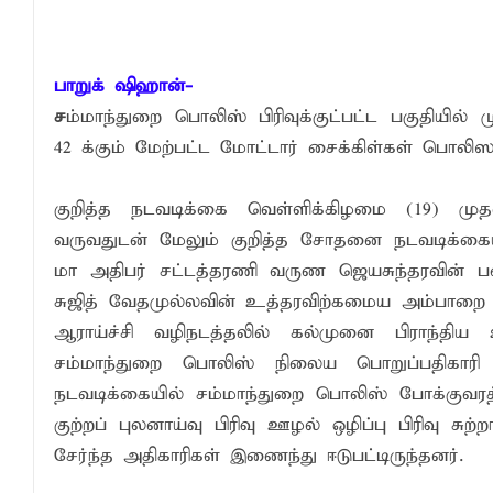
பாரம்பரிய அரசியலுக்கு முற்றுப்புள்ளியா
2026 - 2027 இல் வலுவான El Niño உருவாக
பாறுக் ஷிஹான்-
எச்சரிக்கை!
ச
ம்மாந்துறை பொலிஸ் பிரிவுக்குட்பட்ட பகுதியில
42 க்கும் மேற்பட்ட மோட்டார் சைக்கிள்கள் பொலிஸா
சுகாதார விதிமுறைகளை மீறிய வியாபாரிகளுக
குறித்த நடவடிக்கை வெள்ளிக்கிழமை (19) 
வருவதுடன் மேலும் குறித்த சோதனை நடவடிக்கையான
மா அதிபர் சட்டத்தரணி வருண ஜெயசுந்தரவின் 
சுஜித் வேதமுல்லவின் உத்தரவிற்கமைய அம்பாறை ம
ஆராய்ச்சி வழிநடத்தலில் கல்முனை பிராந்திய
சம்மாந்துறை பொலிஸ் நிலைய பொறுப்பதிகாரி ட
நடவடிக்கையில் சம்மாந்துறை பொலிஸ் போக்குவரத்
குற்றப் புலனாய்வு பிரிவு ஊழல் ஒழிப்பு பிரிவு சுற
சேர்ந்த அதிகாரிகள் இணைந்து ஈடுபட்டிருந்தனர்.