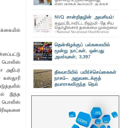
ஒன்றை உருவாக்குவது
என்பதாகக் கூறுவர். ஆக்கச்
சிந்தனை ...
NVQ சான்றிதழின் அவசியம்!
வமழை மாற்றங்களுக்கு முன்கூட்டிய
கஹட்டோவிட்ட ரிஹ்மி - தே சிய
தொழில்சார் தகைமை முறைமை
க்கையில்
- National Vocational Qualification
(NVQ) ...
 உணவுகள் கைப்பற்றப்பட்டுக் அழிப்பு
தென்கிழக்குப் பல்கலையில்
மூன்று நாட்கள், ஒன்பது
ப்பட்டு
அமர்வுகள்; 3,397
் பொலிஸ்
பட்டதாரிகளுக்கு பட்டங்கள் –
சிறந்த மாணவர்களுக்கு
ா அதிபர்
தீகவாபியில் பயிர்ச்செய்கைகள்
தங்கப்பதக்கங்கள், நினைவுப் பதக்கங்கள்
 கஸ்தூரி
நாசம்- அறுவடைக்குத்
மற்றும் சிறப்புப் பரிசுகள்
தயாராகவிருந்த நெல்
ுத்தலில்
எம்.வை. அமீர்- ஒ லுவிலில் அமைந்துள்ள
வயல்களை துவம்சம் செய்த
தென்கிழக்குப் பல்கலைக்கழகத்தின்
ில் இந்த
18ஆவது பொதுப் பட்டமளிப்பு விழா ...
காட்டு யானைகள்
ட பொலிஸ்
பாறுக் ஷிஹான்- அ ம்பாறை மாவட்டத்தின்
தீகவாபி பிரதேசத்தில் அறுவடைக்குத்
பிரிவுகளை
தயாரான நிலையில் காணப்பட்ட பல ...