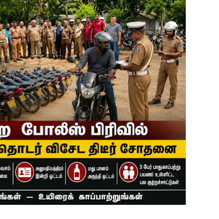
தகவல் தொழில்நுட்ப குறுகியகால கற்கைநெறி ஆரம்பம்: பன்முகக் க
். எம். பாஸில்
றுவடைக்குத் தயாராகவிருந்த நெல் வயல்களை துவம்சம் செய்த கா
ம் ஓர் பெருமை
, ஒன்பது அமர்வுகள்; 3,397 பட்டதாரிகளுக்கு பட்டங்கள் – சிறந்த 
கள்
வது ஆண்டு பவள விழா ஏற்பாடுகள் தொடர்பாக அம்பாறை மாவட
்தின் புதிய செயலாளராக நாபி எம். முஸ்னி பதவியேற்பு
மத்தின் மறைந்திருக்கும் அதிசயம்
 சுற்றாடல் சார் செயற்பாட்டு முகாம்
் கழகத்தின் ரீஜென்சி டி20 பிளாஸ்ட் கிரிக்கெட் சுற்றுப்போட்டி 
ங்கி – பொலிஸார் இணைந்து அம்பாறையில் விசேட விழிப்புணர்வு
்தேக நபருக்கு சரீரப் பிணை-கல்முனை நீதிவான் நீதிமன்றம் உத்