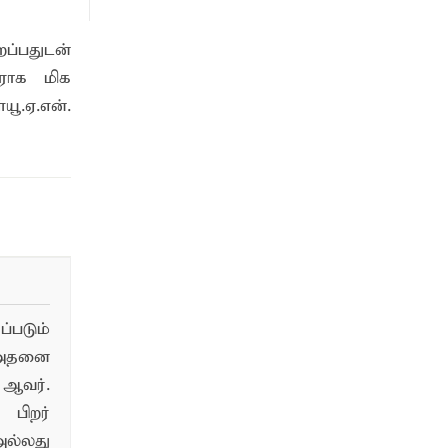
ப்பதுடன்
ிராக மிக
ூ.ஏ.என்.
படும்
 அதனை
ஆவர்.
பிறர்
ல்லது