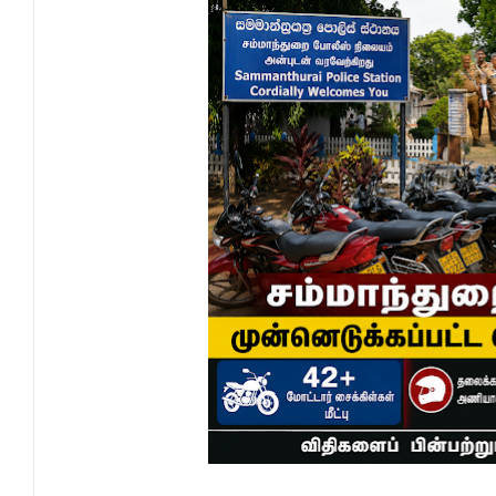
தென்கிழக்குப் பல்கலைக்கழகத்தில் புவித் 
காலத்தின் தேவை – பீடாதிபதி பேராசிரியர் எம
தீகவாபியில் பயிர்ச்செய்கைகள் நாசம்- அ
தென்கிழக்குப் பல்கலைக்கழகத்திற்கு மேலு
தென்கிழக்குப் பல்கலையில் மூன்று நாட்கள்
நினைவுப் பதக்கங்கள் மற்றும் சிறப்புப் பரிசு
இலங்கை அஹ்திய்யா பாடசாலைகளின் 75ஆ
தென்கிழக்குப் பல்கலைக்கழக ஊழியர் சங்கத
வியப்பில் ஆழ்த்தும் விபூதி மலை! – கதிர்கா
சாய்ந்தமருது லீடர் அஸ்ரப் வித்தியாலயத்தில்
சாய்ந்தமருது ரியல் பிளாஸ்டர் விளையாட்டுக
நிதி மோசடிகளைத் தடுப்பதற்காக மத்திய வ
பொலிஸ் சிறைக்கூடத்தை வீடியோ எடுத்த சந