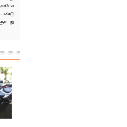
்தளமோ
ொண்டு
மாறு