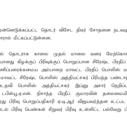
? இடதுசாரிக் கொள்கையை நோக்கி வடகிழக்கு மக்கள்
ிறது: இலங்கை - இந்தியாவுக்கு வறட்சி, வெள்ளம் மற்றும் பரு
் முன்னெடுக்கப்பட்ட தொடர் விசேட திடீர் சோதனை நடவடி
ரால் மீட்கப்பட்டுள்ளன.
்கு எதிராகச் சட்ட நடவடிக்கை! மனித நுகர்வுக்குப் பொருத்தமற்ற
முதல் தொடராக காலை முதல் மாலை வரை மேற்கொள்ள
து கிழக்குப் பிரிவுக்குப் பொறுப்பான சிரேஷ்ட பிரதிப
பணிப்பரைக்கமைய அம்பாறை மாவட்ட பிரதிப் பொலிஸ் ம
ாவட்ட சிரேஷ்ட பொலிஸ் அத்தியட்சகர் பிரியந்த பண்டார
 உதவி பொலிஸ் அத்தியட்சகர் இப்னு அசார் நெறிப்பட
பிள்யூ.ஏ.என். நிசாந்த பிரதீப் குமாரவின் தலைமைய
து பிரிவு பொறுப்பதிகாரி ஏ.டி.ஆர் விஜயவர்த்தன உட்ப
்றாடல் பிரிவு பெண்கள் சிறுவர் பிரிவு உள்ளிட்ட பல்வேறு 