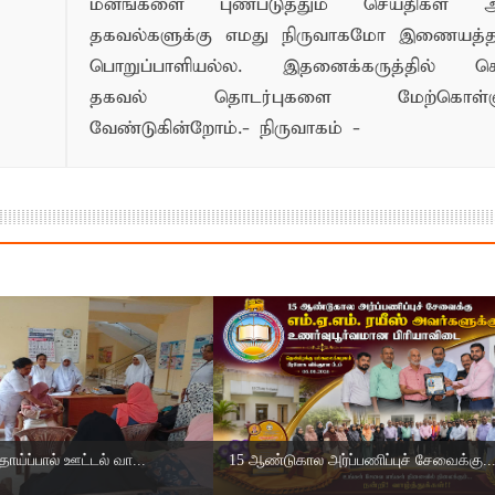
மனங்களை புண்படுத்தும் செய்திகள் அ
தகவல்களுக்கு எமது நிருவாகமோ இணையத
பொறுப்பாளியல்ல. இதனைக்கருத்தில் க
தகவல் தொடர்புகளை மேற்கொள்ளு
வேண்டுகின்றோம்.- நிருவாகம் -
தாய்ப்பால் ஊட்டல் வா...
15 ஆண்டுகால அர்ப்பணிப்புச் சேவைக்கு..