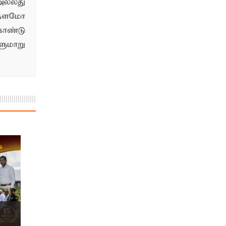
ல்லது
்தளமோ
ொண்டு
மாறு
.