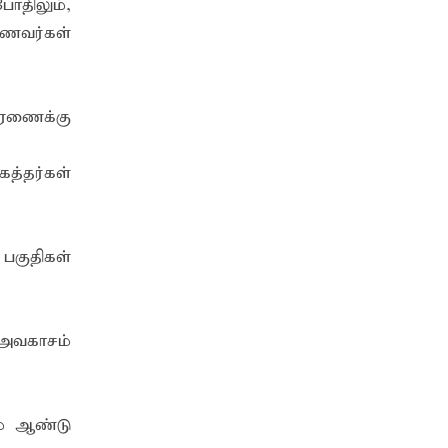
ோதிலும்,
உத்தியோகபூர்வமாக ஆரம்பம்
ணவர்கள்
ப்புணர்வு கலந்துரையாடல்
ாரணைக்கு
த்தர்கள்
பகுதிகள்
அவகாசம்
ம் ஆண்டு