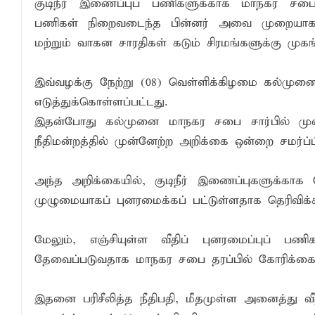
குடிநீர் இணைப்புப் பணிகளுக்காக மாநகர சபை
சாய்ந்தமருது ரியல் பிளாஸ்டர் விளையாட்டுக
பணிகள் நிறைவடைந்த பின்னர் அவை முறையாக 
மற்றும் வாகன சாரதிகள் கடும் சிரமங்களுக்கு முகங்க
நிதி மோசடிகளைத் தடுப்பதற்காக மத்திய வ
சாய்ந்தமருதில் தாய்ப்பால் ஊட்டல் வாரத்தை
இவ்வழக்கு நேற்று (08) வெள்ளிக்கிழமை கல்முனை
எடுத்துக்கொள்ளப்பட்டது.
இதன்போது கல்முனை மாநகர சபை சார்பில் முன
நீதிமன்றத்தில் முன்னேற்ற அறிக்கை ஒன்றை சமர்ப்ப
அந்த அறிக்கையில், குடிநீர் இணைப்புகளுக்காக வ
முழுமையாகப் புனரமைக்கப் பட்டுள்ளதாக தெரிவிக்க
மேலும், எஞ்சியுள்ள வீதிப் புனரமைப்புப்
தேவைப்படுவதாக மாநகர சபை தரப்பில் கோரிக்கை 
இதனை பரிசீலித்த நீதிபதி, மீதமுள்ள அனைத்து வ