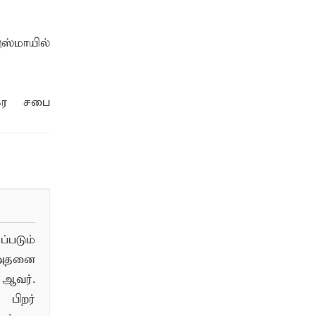
ஸ்மாயில்
நகர சபை
படும்
 அதனை
ஆவர்.
பிறர்