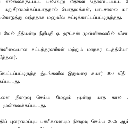
 எல்லைக்குட்பட்ட பல்வேறு வீதிகள் தோண்டப்பட்ட ப
் கழகத்தின் ரீஜென்சி டி20 பிளாஸ்ட் கிரிக்கெட் சுற்றுப்போட்டி 
மறுசீரமைக்கப்படாததால் பொதுமக்கள், பாடசாலை மா
ொடுத்து வந்ததாக மனுவில் சுட்டிக்காட்டப்பட்டிருந்தது.
ங்கி – பொலிஸார் இணைந்து அம்பாறையில் விசேட விழிப்புணர்வு
 முன்னிட்டு கர்ப்பிணி மற்றும் பாலூட்டும் தாய்மார்களுக்கான விழி
 மேல் நீதிமன்ற நீதிபதி ஏ. ஜுட்சன் முன்னிலையில் விச
்னிலையான சட்டத்தரணிகள் மற்றும் மாநகர உத்தியோக
ித்தனர்.
ெட்டப்பட்டிருந்த இடங்களில் இதுவரை சுமார் 300 வீதி 
ப்பட்டது.
 பணிகளை நிறைவு செய்ய மேலும் மூன்று மாத கால 
முன்வைக்கப்பட்டது.
ீதிப் புனரமைப்புப் பணிகளையும் நிறைவு செய்ய 2026 ஆ