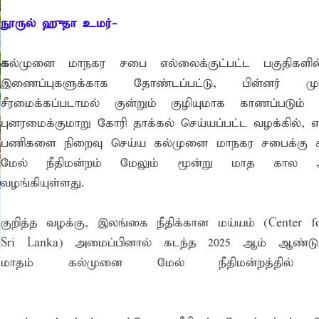
 உறுப்பினர்கள் வாக்களிக்க வேண்டும் – மனித உரிமைகள் செயற்
நூருல் ஹுதா உமர்-
க
ல்முனை மாநகர சபை எல்லைக்குட்பட்ட பகுதிகளில் 
 போக்குவரத்துச் சோதனை- 187 வழக்குகள் பதிவு, 23 மோட்டார் சை
இணைப்புகளுக்காக தோண்டப்பட்டு, பின்னர் மு
தகவல் தொழில்நுட்ப குறுகியகால கற்கைநெறி ஆரம்பம்: பன்முகக் க
சீரமைக்கப்படாமல் குன்றும் குழியுமாக காணப்படும்
். எம். பாஸில்
புனரமைக்குமாறு கோரி தாக்கல் செய்யப்பட்ட வழக்கில், எ
றுவடைக்குத் தயாராகவிருந்த நெல் வயல்களை துவம்சம் செய்த கா
பணிகளை நிறைவு செய்ய கல்முனை மாநகர சபைக்கு 
மேல் நீதிமன்றம் மேலும் மூன்று மாத கால 
ம் ஓர் பெருமை
வழங்கியுள்ளது.
, ஒன்பது அமர்வுகள்; 3,397 பட்டதாரிகளுக்கு பட்டங்கள் – சிறந்த 
கள்
குறித்த வழக்கு, இலங்கை நீதிக்கான மய்யம் (Center fo
வது ஆண்டு பவள விழா ஏற்பாடுகள் தொடர்பாக அம்பாறை மாவட
Sri Lanka) அமைப்பினால் கடந்த 2025 ஆம் ஆண்டு 
மாதம் கல்முனை மேல் நீதிமன்றத்தில் த
்தின் புதிய செயலாளராக நாபி எம். முஸ்னி பதவியேற்பு
மத்தின் மறைந்திருக்கும் அதிசயம்
 சுற்றாடல் சார் செயற்பாட்டு முகாம்