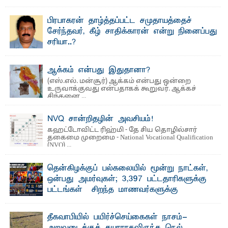
பிரபாகரன் தாழ்த்தப்பட்ட சமுதாயத்தைச்
சேர்ந்தவர், கீழ் சாதிக்காரன் என்று நினைப்பது
சரியா..?
விடுதலைப் புலிகளின் தலைவர் பிரபாகரன் அவர்கள்
வெள்ளாளரல்லாதவர் என்பதால் அவர் தாழ்த்தப்பட்ட ...
ஆக்கம் என்பது இதுதானா?
(எஸ்.எல். மன்சூர்) ஆக்கம் என்பது ஒன்றை
உருவாக்குவது என்பதாகக் கூறுவர். ஆக்கச்
சிந்தனை ...
NVQ சான்றிதழின் அவசியம்!
கஹட்டோவிட்ட ரிஹ்மி - தே சிய தொழில்சார்
தகைமை முறைமை - National Vocational Qualification
(NVQ) ...
தென்கிழக்குப் பல்கலையில் மூன்று நாட்கள்,
ஒன்பது அமர்வுகள்; 3,397 பட்டதாரிகளுக்கு
பட்டங்கள் – சிறந்த மாணவர்களுக்கு
தங்கப்பதக்கங்கள், நினைவுப் பதக்கங்கள்
மற்றும் சிறப்புப் பரிசுகள்
தீகவாபியில் பயிர்ச்செய்கைகள் நாசம்-
எம்.வை. அமீர்- ஒ லுவிலில் அமைந்துள்ள தென்கிழக்குப்