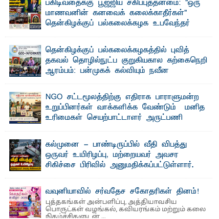
பகிடிவதைக்கு பூஜ்ஜிய சகிப்புத்தன்மை: "ஒரு
மாணவனின் கனவைக் கலைக்காதீர்கள்" –
தென்கிழக்குப் பல்கலைக்கழக உபவேந்தர்
வலியுறுத்தல்
"ஒ ரு மாணவனின் அல்லது மாணவியின் கனவு என்னால்
தென்கிழக்குப் பல்கலைக்கழகத்தில் புவித்
கலைக்கப்படாது" என்ற உறுதியை ஒவ்வொரு மாணவரும் ...
தகவல் தொழில்நுட்ப குறுகியகால கற்கைநெறி
ஆரம்பம்: பன்முகக் கல்வியும் நவீன
தொழில்நுட்பமும் காலத்தின் தேவை – பீடாதிபதி
பேராசிரியர் எம். எம். பாஸில்
NGO சட்டமூலத்திற்கு எதிராக பாராளுமன்ற
தெ ன்கிழக்குப் பல்கலைக்கழகத்தின் கலை மற்றும் கலாசார
உறுப்பினர்கள் வாக்களிக்க வேண்டும் – மனித
பீடத்தின் புவியியல் துறையினால் ...
உரிமைகள் செயற்பாட்டாளர் அருட்பணி
லூக்ஜோன் வேண்டுகோள்
ஜே. எப். காமிலா பேகம்- இ லங்கை அரசாங்கம் அரசுசாரா
கல்முனை - பாண்டிருப்பில் வீதி விபத்து
அமைப்புகள் (NGO) தொடர்பான புதிய சட்டமூலத்தை ...
ஒருவர் உயிரிழப்பு, மற்றையவர் அவசர
சிகிச்சை பிரிவில் அனுமதிக்கப்பட்டுள்ளார்.
ஷனா- அ ம்பாறை மாவட்டம் கல்முனை ஆதார
வைத்தியசாலைக்கு அருகாமையில் உள்ள கல்முனை -
பாண்டிருப்பு ...
வவுனியாவில் சர்வதேச சகோதரிகள் தினம்!
புத்தகங்கள் அன்பளிப்பு, அத்தியாவசிய
பொருட்கள் வழங்கல், கவியரங்கம் மற்றும் கலை
நிகழ்ச்சிகளுடன் ...