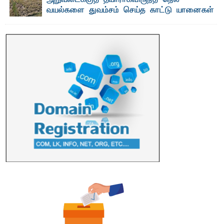
அறுவடைக்குத் தயாராகவிருந்த நெல்
பல்கலைக்கழகத்தின் 18ஆவது பொதுப் பட்டமளிப்பு விழா ...
வயல்களை துவம்சம் செய்த காட்டு யானைகள்
பாறுக் ஷிஹான்- அ ம்பாறை மாவட்டத்தின் தீகவாபி
பிரதேசத்தில் அறுவடைக்குத் தயாரான நிலையில்
காணப்பட்ட பல ...