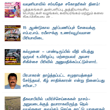
ஜே. எப். காமிலா பேகம்- இ லங்கை அரசாங்கம் அரசுசாரா
வவுனியாவில் சர்வதேச சகோதரிகள் தினம்!
அமைப்புகள் (NGO) தொடர்பான புதிய சட்டமூலத்தை ...
புத்தகங்கள் அன்பளிப்பு, அத்தியாவசிய
பொருட்கள் வழங்கல், கவியரங்கம் மற்றும் கலை
நிகழ்ச்சிகளுடன் ...
15 ஆண்டுகால அர்ப்பணிப்புச் சேவைக்கு
எம்.ஏ.எம். ரயீஸுக்கு உணர்வுபூர்வமான
பிரியாவிடை
தெ ன்கிழக்குப் பல்கலைக்கழகத்தின் நிர்வாக பிரிவிலும்
பிரயோக விஞ்ஞான பீடத்திலும் 15 ஆண்டுகள் ...
கல்முனை - பாண்டிருப்பில் வீதி விபத்து
ஒருவர் உயிரிழப்பு, மற்றையவர் அவசர
சிகிச்சை பிரிவில் அனுமதிக்கப்பட்டுள்ளார்.
ஷனா- அ ம்பாறை மாவட்டம் கல்முனை ஆதார
வைத்தியசாலைக்கு அருகாமையில் உள்ள கல்முனை -
பாண்டிருப்பு ...
பிரபாகரன் தாழ்த்தப்பட்ட சமுதாயத்தைச்
சேர்ந்தவர், கீழ் சாதிக்காரன் என்று நினைப்பது
சரியா..?
விடுதலைப் புலிகளின் தலைவர் பிரபாகரன் அவர்கள்
வெள்ளாளரல்லாதவர் என்பதால் அவர் தாழ்த்தப்பட்ட ...
தீகவாபியில் பயிர்ச்செய்கைகள் நாசம்-
அறுவடைக்குத் தயாராகவிருந்த நெல்
வயல்களை துவம்சம் செய்த காட்டு யானைகள்