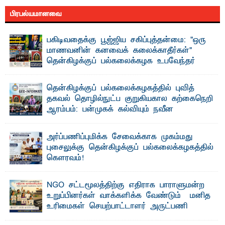
பிரபல்யமானவை
பகிடிவதைக்கு பூஜ்ஜிய சகிப்புத்தன்மை: "ஒரு
மாணவனின் கனவைக் கலைக்காதீர்கள்" –
தென்கிழக்குப் பல்கலைக்கழக உபவேந்தர்
வலியுறுத்தல்
"ஒ ரு மாணவனின் அல்லது மாணவியின் கனவு என்னால்
தென்கிழக்குப் பல்கலைக்கழகத்தில் புவித்
கலைக்கப்படாது" என்ற உறுதியை ஒவ்வொரு மாணவரும் ...
தகவல் தொழில்நுட்ப குறுகியகால கற்கைநெறி
ஆரம்பம்: பன்முகக் கல்வியும் நவீன
தொழில்நுட்பமும் காலத்தின் தேவை – பீடாதிபதி
பேராசிரியர் எம். எம். பாஸில்
அர்ப்பணிப்புமிக்க சேவைக்காக முகம்மது
தெ ன்கிழக்குப் பல்கலைக்கழகத்தின் கலை மற்றும் கலாசார
புசைலுக்கு தென்கிழக்குப் பல்கலைக்கழகத்தில்
பீடத்தின் புவியியல் துறையினால் ...
கௌரவம்!
தெ ன்கிழக்குப் பல்கலைக்கழகத்தின் கலை மற்றும் கலாசாரப்
பீடத்தின் கல்வி மற்றும் நிர்வாக வளர்ச்சியில் ...
NGO சட்டமூலத்திற்கு எதிராக பாராளுமன்ற
உறுப்பினர்கள் வாக்களிக்க வேண்டும் – மனித
உரிமைகள் செயற்பாட்டாளர் அருட்பணி
லூக்ஜோன் வேண்டுகோள்