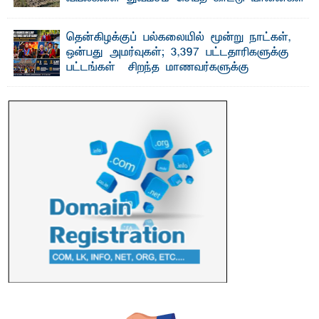
பாறுக் ஷிஹான்- அ ம்பாறை மாவட்டத்தின் தீகவாபி
பிரதேசத்தில் அறுவடைக்குத் தயாரான நிலையில்
காணப்பட்ட பல ...
தென்கிழக்குப் பல்கலையில் மூன்று நாட்கள்,
ஒன்பது அமர்வுகள்; 3,397 பட்டதாரிகளுக்கு
பட்டங்கள் – சிறந்த மாணவர்களுக்கு
தங்கப்பதக்கங்கள், நினைவுப் பதக்கங்கள்
மற்றும் சிறப்புப் பரிசுகள்
எம்.வை. அமீர்- ஒ லுவிலில் அமைந்துள்ள தென்கிழக்குப்
பல்கலைக்கழகத்தின் 18ஆவது பொதுப் பட்டமளிப்பு விழா ...