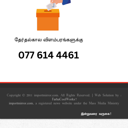
Copyright © 2011 importmirror.com. All Rights Reserved. | Web Solution by :
FarhaCoolWorks!
importmirror.com
, a registered news website under the Mass Media Ministry
இன்றுவரை வருகை!