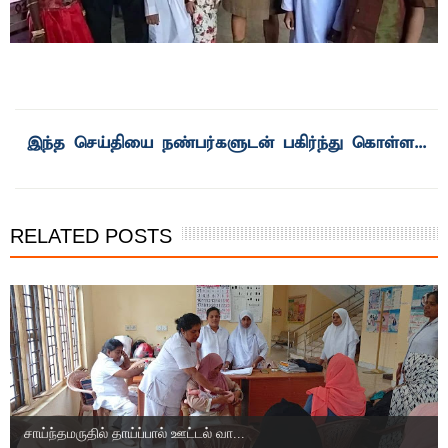
RELATED POSTS
சாய்ந்தமருதில் தாய்ப்பால் ஊட்டல் வா...