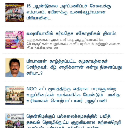
பீடத்தின் கல்வி மற்றும் நிர்வாக வளர்ச்சியில் ...
15 ஆண்டுகால அர்ப்பணிப்புச் சேவைக்கு
எம்.ஏ.எம். ரயீஸுக்கு உணர்வுபூர்வமான
பிரியாவிடை
தெ ன்கிழக்குப் பல்கலைக்கழகத்தின் நிர்வாக பிரிவிலும்
பிரயோக விஞ்ஞான பீடத்திலும் 15 ஆண்டுகள் ...
வவுனியாவில் சர்வதேச சகோதரிகள் தினம்!
புத்தகங்கள் அன்பளிப்பு, அத்தியாவசிய
பொருட்கள் வழங்கல், கவியரங்கம் மற்றும் கலை
நிகழ்ச்சிகளுடன் ...
பிரபாகரன் தாழ்த்தப்பட்ட சமுதாயத்தைச்
சேர்ந்தவர், கீழ் சாதிக்காரன் என்று நினைப்பது
சரியா..?
விடுதலைப் புலிகளின் தலைவர் பிரபாகரன் அவர்கள்
வெள்ளாளரல்லாதவர் என்பதால் அவர் தாழ்த்தப்பட்ட ...
NGO சட்டமூலத்திற்கு எதிராக பாராளுமன்ற
உறுப்பினர்கள் வாக்களிக்க வேண்டும் – மனித
உரிமைகள் செயற்பாட்டாளர் அருட்பணி
லூக்ஜோன் வேண்டுகோள்
ஜே. எப். காமிலா பேகம்- இ லங்கை அரசாங்கம் அரசுசாரா
தென்கிழக்குப் பல்கலைக்கழகத்தில் புவித்
அமைப்புகள் (NGO) தொடர்பான புதிய சட்டமூலத்தை ...
தகவல் தொழில்நுட்ப குறுகியகால கற்கைநெறி