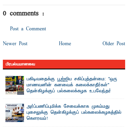
0 comments :
Post a Comment
Newer Post
Home
Older Post
பிரபல்யமானவை
பகிடிவதைக்கு பூஜ்ஜிய சகிப்புத்தன்மை: "ஒரு
மாணவனின் கனவைக் கலைக்காதீர்கள்" –
தென்கிழக்குப் பல்கலைக்கழக உபவேந்தர்
வலியுறுத்தல்
"ஒ ரு மாணவனின் அல்லது மாணவியின் கனவு என்னால்
அர்ப்பணிப்புமிக்க சேவைக்காக முகம்மது
கலைக்கப்படாது" என்ற உறுதியை ஒவ்வொரு மாணவரும் ...
புசைலுக்கு தென்கிழக்குப் பல்கலைக்கழகத்தில்
கௌரவம்!
தெ ன்கிழக்குப் பல்கலைக்கழகத்தின் கலை மற்றும் கலாசாரப்