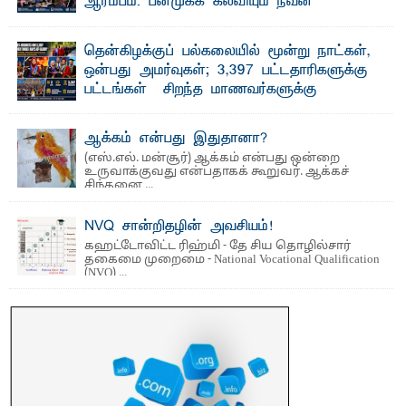
ஆரம்பம்: பன்முகக் கல்வியும் நவீன
தொழில்நுட்பமும் காலத்தின் தேவை – பீடாதிபதி
பேராசிரியர் எம். எம். பாஸில்
தென்கிழக்குப் பல்கலையில் மூன்று நாட்கள்,
தெ ன்கிழக்குப் பல்கலைக்கழகத்தின் கலை மற்றும் கலாசார
ஒன்பது அமர்வுகள்; 3,397 பட்டதாரிகளுக்கு
பீடத்தின் புவியியல் துறையினால் ...
பட்டங்கள் – சிறந்த மாணவர்களுக்கு
தங்கப்பதக்கங்கள், நினைவுப் பதக்கங்கள்
மற்றும் சிறப்புப் பரிசுகள்
ஆக்கம் என்பது இதுதானா?
எம்.வை. அமீர்- ஒ லுவிலில் அமைந்துள்ள தென்கிழக்குப்
(எஸ்.எல். மன்சூர்) ஆக்கம் என்பது ஒன்றை
பல்கலைக்கழகத்தின் 18ஆவது பொதுப் பட்டமளிப்பு விழா ...
உருவாக்குவது என்பதாகக் கூறுவர். ஆக்கச்
சிந்தனை ...
NVQ சான்றிதழின் அவசியம்!
கஹட்டோவிட்ட ரிஹ்மி - தே சிய தொழில்சார்
தகைமை முறைமை - National Vocational Qualification
(NVQ) ...