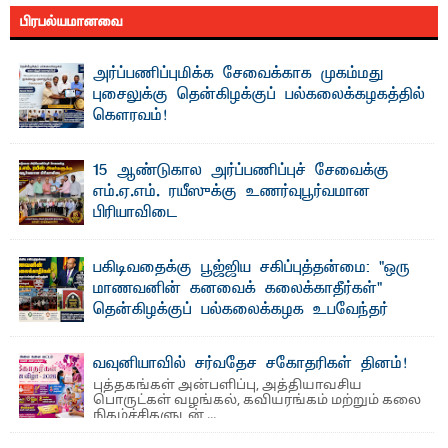
பிரபல்யமானவை
அர்ப்பணிப்புமிக்க சேவைக்காக முகம்மது
புசைலுக்கு தென்கிழக்குப் பல்கலைக்கழகத்தில்
கௌரவம்!
தெ ன்கிழக்குப் பல்கலைக்கழகத்தின் கலை மற்றும் கலாசாரப்
பீடத்தின் கல்வி மற்றும் நிர்வாக வளர்ச்சியில் ...
15 ஆண்டுகால அர்ப்பணிப்புச் சேவைக்கு
எம்.ஏ.எம். ரயீஸுக்கு உணர்வுபூர்வமான
பிரியாவிடை
தெ ன்கிழக்குப் பல்கலைக்கழகத்தின் நிர்வாக பிரிவிலும்
பிரயோக விஞ்ஞான பீடத்திலும் 15 ஆண்டுகள் ...
பகிடிவதைக்கு பூஜ்ஜிய சகிப்புத்தன்மை: "ஒரு
மாணவனின் கனவைக் கலைக்காதீர்கள்" –
தென்கிழக்குப் பல்கலைக்கழக உபவேந்தர்
வலியுறுத்தல்
"ஒ ரு மாணவனின் அல்லது மாணவியின் கனவு என்னால்
வவுனியாவில் சர்வதேச சகோதரிகள் தினம்!
கலைக்கப்படாது" என்ற உறுதியை ஒவ்வொரு மாணவரும் ...
புத்தகங்கள் அன்பளிப்பு, அத்தியாவசிய
பொருட்கள் வழங்கல், கவியரங்கம் மற்றும் கலை
நிகழ்ச்சிகளுடன் ...