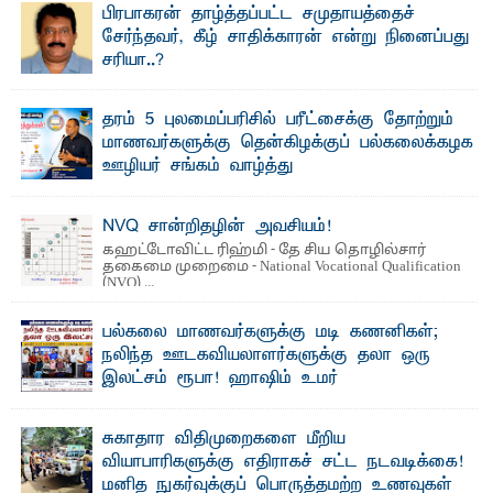
பிரபாகரன் தாழ்த்தப்பட்ட சமுதாயத்தைச்
சேர்ந்தவர், கீழ் சாதிக்காரன் என்று நினைப்பது
சரியா..?
விடுதலைப் புலிகளின் தலைவர் பிரபாகரன் அவர்கள்
வெள்ளாளரல்லாதவர் என்பதால் அவர் தாழ்த்தப்பட்ட ...
தரம் 5 புலமைப்பரிசில் பரீட்சைக்கு தோற்றும்
மாணவர்களுக்கு தென்கிழக்குப் பல்கலைக்கழக
ஊழியர் சங்கம் வாழ்த்து
த ரம் 5 புலமைப்பரிசில் பரீட்சைக்குத் தோற்றும்
தென்கிழக்குப் பல்கலைக்கழக ஊழியர்களின் அன்புப் ...
NVQ சான்றிதழின் அவசியம்!
கஹட்டோவிட்ட ரிஹ்மி - தே சிய தொழில்சார்
தகைமை முறைமை - National Vocational Qualification
(NVQ) ...
பல்கலை மாணவர்களுக்கு மடி கணனிகள்;
நலிந்த ஊடகவியலாளர்களுக்கு தலா ஒரு
இலட்சம் ரூபா! ஹாஷிம் உமர்
பௌண்டேசனின் 24ஆவது கட்ட மடிக்கணினி
வழங்கும் திட்டம்
சுகாதார விதிமுறைகளை மீறிய
ப ல்கலைக்கழக மாணவர்களின் உயர்கல்வி வாய்ப்புகளை
வியாபாரிகளுக்கு எதிராகச் சட்ட நடவடிக்கை!
மேம்படுத்தும் நோக்கில் ஹாஷிம் உமர் பௌண்டேசனால் ...
மனித நுகர்வுக்குப் பொருத்தமற்ற உணவுகள்