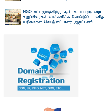
கைப்பற்றப்பட்டுக் அழிப்பு
பாறுக் ஷிஹான்- க ல்முனை பொதுச் சந்தைப் பகுதியில்
NGO சட்டமூலத்திற்கு எதிராக பாராளுமன்ற
சுகாதார விதிமுறைகளை மீறிச் செயற்பட்ட ...
உறுப்பினர்கள் வாக்களிக்க வேண்டும் – மனித
உரிமைகள் செயற்பாட்டாளர் அருட்பணி
லூக்ஜோன் வேண்டுகோள்
ஜே. எப். காமிலா பேகம்- இ லங்கை அரசாங்கம் அரசுசாரா
அமைப்புகள் (NGO) தொடர்பான புதிய சட்டமூலத்தை ...