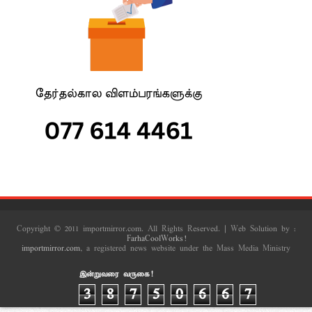
Copyright © 2011 importmirror.com. All Rights Reserved. | Web Solution by :
FarhaCoolWorks!
importmirror.com
, a registered news website under the Mass Media Ministry
இன்றுவரை வருகை!
3
8
7
5
0
6
6
7