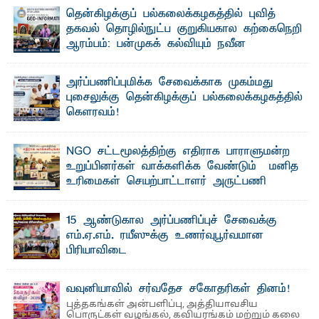
"ஒ ரு மாணவனின் அல்லது மாணவியின் கனவு என்னால்
தென்கிழக்குப் பல்கலைக்கழகத்தில் புவித்
கலைக்கப்படாது" என்ற உறுதியை ஒவ்வொரு மாணவரும் ...
தகவல் தொழில்நுட்ப குறுகியகால கற்கைநெறி
ஆரம்பம்: பன்முகக் கல்வியும் நவீன
தொழில்நுட்பமும் காலத்தின் தேவை – பீடாதிபதி
பேராசிரியர் எம். எம். பாஸில்
அர்ப்பணிப்புமிக்க சேவைக்காக முகம்மது
தெ ன்கிழக்குப் பல்கலைக்கழகத்தின் கலை மற்றும் கலாசார
புசைலுக்கு தென்கிழக்குப் பல்கலைக்கழகத்தில்
பீடத்தின் புவியியல் துறையினால் ...
கௌரவம்!
தெ ன்கிழக்குப் பல்கலைக்கழகத்தின் கலை மற்றும் கலாசாரப்
பீடத்தின் கல்வி மற்றும் நிர்வாக வளர்ச்சியில் ...
NGO சட்டமூலத்திற்கு எதிராக பாராளுமன்ற
உறுப்பினர்கள் வாக்களிக்க வேண்டும் – மனித
உரிமைகள் செயற்பாட்டாளர் அருட்பணி
லூக்ஜோன் வேண்டுகோள்
ஜே. எப். காமிலா பேகம்- இ லங்கை அரசாங்கம் அரசுசாரா
15 ஆண்டுகால அர்ப்பணிப்புச் சேவைக்கு
அமைப்புகள் (NGO) தொடர்பான புதிய சட்டமூலத்தை ...
எம்.ஏ.எம். ரயீஸுக்கு உணர்வுபூர்வமான
பிரியாவிடை
தெ ன்கிழக்குப் பல்கலைக்கழகத்தின் நிர்வாக பிரிவிலும்
பிரயோக விஞ்ஞான பீடத்திலும் 15 ஆண்டுகள் ...
வவுனியாவில் சர்வதேச சகோதரிகள் தினம்!
புத்தகங்கள் அன்பளிப்பு, அத்தியாவசிய
பொருட்கள் வழங்கல், கவியரங்கம் மற்றும் கலை