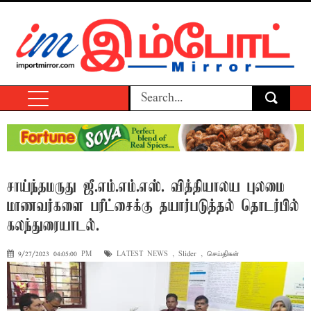
சாய்ந்தமருது ஜீ.எம்.எம்.எஸ். வித்தியாலய புலமை
மாணவர்களை பரீட்சைக்கு தயார்படுத்தல் தொடர்பில்
கலந்துரையாடல்.
9/27/2023 04:05:00 PM
LATEST NEWS
,
Slider
,
செய்திகள்