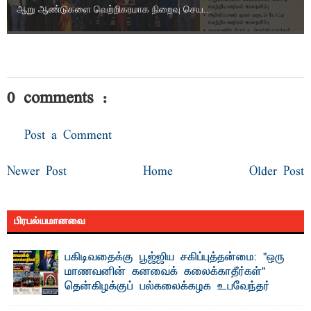
ஆறு ஆண்டுகளை வெற்றிகரமாக நிறைவு செய...
0 comments :
Post a Comment
Newer Post
Home
Older Post
பிரபல்யமானவை
பகிடிவதைக்கு பூஜ்ஜிய சகிப்புத்தன்மை: "ஒரு
மாணவனின் கனவைக் கலைக்காதீர்கள்" –
தென்கிழக்குப் பல்கலைக்கழக உபவேந்தர்
வலியுறுத்தல்