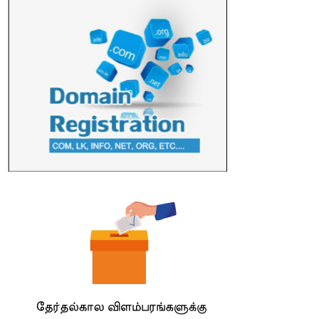
எம்.வை. அமீர்- ஒ லுவிலில் அமைந்துள்ள தென்கிழக்குப்
பல்கலைக்கழகத்தின் 18ஆவது பொதுப் பட்டமளிப்பு விழா ...