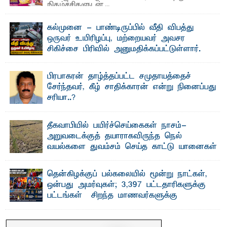
நிகழ்ச்சிகளுடன் ...
கல்முனை - பாண்டிருப்பில் வீதி விபத்து
ஒருவர் உயிரிழப்பு, மற்றையவர் அவசர
சிகிச்சை பிரிவில் அனுமதிக்கப்பட்டுள்ளார்.
ஷனா- அ ம்பாறை மாவட்டம் கல்முனை ஆதார
வைத்தியசாலைக்கு அருகாமையில் உள்ள கல்முனை -
பாண்டிருப்பு ...
பிரபாகரன் தாழ்த்தப்பட்ட சமுதாயத்தைச்
சேர்ந்தவர், கீழ் சாதிக்காரன் என்று நினைப்பது
சரியா..?
விடுதலைப் புலிகளின் தலைவர் பிரபாகரன் அவர்கள்
வெள்ளாளரல்லாதவர் என்பதால் அவர் தாழ்த்தப்பட்ட ...
தீகவாபியில் பயிர்ச்செய்கைகள் நாசம்-
அறுவடைக்குத் தயாராகவிருந்த நெல்
வயல்களை துவம்சம் செய்த காட்டு யானைகள்
பாறுக் ஷிஹான்- அ ம்பாறை மாவட்டத்தின் தீகவாபி
பிரதேசத்தில் அறுவடைக்குத் தயாரான நிலையில்
காணப்பட்ட பல ...
தென்கிழக்குப் பல்கலையில் மூன்று நாட்கள்,
ஒன்பது அமர்வுகள்; 3,397 பட்டதாரிகளுக்கு
பட்டங்கள் – சிறந்த மாணவர்களுக்கு
தங்கப்பதக்கங்கள், நினைவுப் பதக்கங்கள்
மற்றும் சிறப்புப் பரிசுகள்