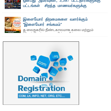
ஒன்பது அமர்வுகள்; 3,397 பட்டதாரிகளுக்கு
பட்டங்கள் – சிறந்த மாணவர்களுக்கு
தங்கப்பதக்கங்கள், நினைவுப் பதக்கங்கள்
மற்றும் சிறப்புப் பரிசுகள்
இளையோர் திறமைகளை வளர்க்கும்
எம்.வை. அமீர்- ஒ லுவிலில் அமைந்துள்ள தென்கிழக்குப்
"இளையோர் சங்கமம்"
பல்கலைக்கழகத்தின் 18ஆவது பொதுப் பட்டமளிப்பு விழா ...
த லைநகரில் நீண்டகாலமாக கலை மற்றும்
இலக்கியத் துறைகளில் தனித்துவமான
பணிகளை முன்னெடுத்து வரும் புதிய ...