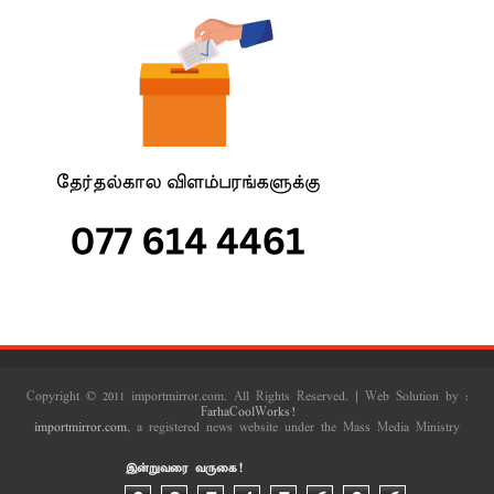
Copyright © 2011 importmirror.com. All Rights Reserved. | Web Solution by :
FarhaCoolWorks!
importmirror.com
, a registered news website under the Mass Media Ministry
இன்றுவரை வருகை!