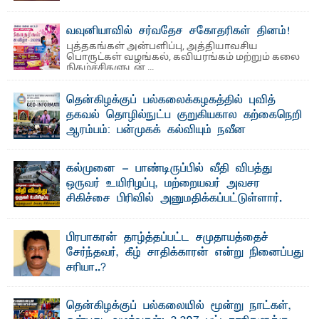
தெ ன்கிழக்குப் பல்கலைக்கழகத்தின் நிர்வாக பிரிவிலும்
பிரயோக விஞ்ஞான பீடத்திலும் 15 ஆண்டுகள் ...
வவுனியாவில் சர்வதேச சகோதரிகள் தினம்!
புத்தகங்கள் அன்பளிப்பு, அத்தியாவசிய
பொருட்கள் வழங்கல், கவியரங்கம் மற்றும் கலை
நிகழ்ச்சிகளுடன் ...
தென்கிழக்குப் பல்கலைக்கழகத்தில் புவித்
தகவல் தொழில்நுட்ப குறுகியகால கற்கைநெறி
ஆரம்பம்: பன்முகக் கல்வியும் நவீன
தொழில்நுட்பமும் காலத்தின் தேவை – பீடாதிபதி
பேராசிரியர் எம். எம். பாஸில்
கல்முனை - பாண்டிருப்பில் வீதி விபத்து
தெ ன்கிழக்குப் பல்கலைக்கழகத்தின் கலை மற்றும் கலாசார
ஒருவர் உயிரிழப்பு, மற்றையவர் அவசர
பீடத்தின் புவியியல் துறையினால் ...
சிகிச்சை பிரிவில் அனுமதிக்கப்பட்டுள்ளார்.
ஷனா- அ ம்பாறை மாவட்டம் கல்முனை ஆதார
வைத்தியசாலைக்கு அருகாமையில் உள்ள கல்முனை -
பாண்டிருப்பு ...
பிரபாகரன் தாழ்த்தப்பட்ட சமுதாயத்தைச்
சேர்ந்தவர், கீழ் சாதிக்காரன் என்று நினைப்பது
சரியா..?
விடுதலைப் புலிகளின் தலைவர் பிரபாகரன் அவர்கள்
வெள்ளாளரல்லாதவர் என்பதால் அவர் தாழ்த்தப்பட்ட ...
தென்கிழக்குப் பல்கலையில் மூன்று நாட்கள்,