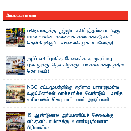
பிரபல்யமானவை
பகிடிவதைக்கு பூஜ்ஜிய சகிப்புத்தன்மை: "ஒரு
மாணவனின் கனவைக் கலைக்காதீர்கள்" –
தென்கிழக்குப் பல்கலைக்கழக உபவேந்தர்
வலியுறுத்தல்
"ஒ ரு மாணவனின் அல்லது மாணவியின் கனவு என்னால்
அர்ப்பணிப்புமிக்க சேவைக்காக முகம்மது
கலைக்கப்படாது" என்ற உறுதியை ஒவ்வொரு மாணவரும் ...
புசைலுக்கு தென்கிழக்குப் பல்கலைக்கழகத்தில்
கௌரவம்!
தெ ன்கிழக்குப் பல்கலைக்கழகத்தின் கலை மற்றும் கலாசாரப்
பீடத்தின் கல்வி மற்றும் நிர்வாக வளர்ச்சியில் ...
NGO சட்டமூலத்திற்கு எதிராக பாராளுமன்ற
உறுப்பினர்கள் வாக்களிக்க வேண்டும் – மனித
உரிமைகள் செயற்பாட்டாளர் அருட்பணி
லூக்ஜோன் வேண்டுகோள்
ஜே. எப். காமிலா பேகம்- இ லங்கை அரசாங்கம் அரசுசாரா
15 ஆண்டுகால அர்ப்பணிப்புச் சேவைக்கு
அமைப்புகள் (NGO) தொடர்பான புதிய சட்டமூலத்தை ...
எம்.ஏ.எம். ரயீஸுக்கு உணர்வுபூர்வமான
பிரியாவிடை