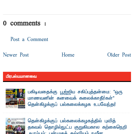
0 comments :
Post a Comment
Newer Post
Home
Older Post
பிரபல்யமானவை
பகிடிவதைக்கு பூஜ்ஜிய சகிப்புத்தன்மை: "ஒரு
மாணவனின் கனவைக் கலைக்காதீர்கள்" –
தென்கிழக்குப் பல்கலைக்கழக உபவேந்தர்
வலியுறுத்தல்
"ஒ ரு மாணவனின் அல்லது மாணவியின் கனவு என்னால்
தென்கிழக்குப் பல்கலைக்கழகத்தில் புவித்
கலைக்கப்படாது" என்ற உறுதியை ஒவ்வொரு மாணவரும் ...
தகவல் தொழில்நுட்ப குறுகியகால கற்கைநெறி
ஆரம்பம்: பன்முகக் கல்வியும் நவீன