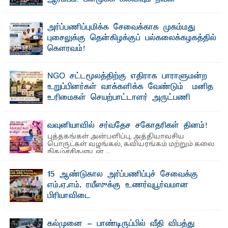
தொழில்நுட்பமும் காலத்தின் தேவை – பீடாதிபதி
பேராசிரியர் எம். எம். பாஸில்
அர்ப்பணிப்புமிக்க சேவைக்காக முகம்மது
தெ ன்கிழக்குப் பல்கலைக்கழகத்தின் கலை மற்றும் கலாசார
புசைலுக்கு தென்கிழக்குப் பல்கலைக்கழகத்தில்
பீடத்தின் புவியியல் துறையினால் ...
கௌரவம்!
தெ ன்கிழக்குப் பல்கலைக்கழகத்தின் கலை மற்றும் கலாசாரப்
பீடத்தின் கல்வி மற்றும் நிர்வாக வளர்ச்சியில் ...
NGO சட்டமூலத்திற்கு எதிராக பாராளுமன்ற
உறுப்பினர்கள் வாக்களிக்க வேண்டும் – மனித
உரிமைகள் செயற்பாட்டாளர் அருட்பணி
லூக்ஜோன் வேண்டுகோள்
ஜே. எப். காமிலா பேகம்- இ லங்கை அரசாங்கம் அரசுசாரா
வவுனியாவில் சர்வதேச சகோதரிகள் தினம்!
அமைப்புகள் (NGO) தொடர்பான புதிய சட்டமூலத்தை ...
புத்தகங்கள் அன்பளிப்பு, அத்தியாவசிய
பொருட்கள் வழங்கல், கவியரங்கம் மற்றும் கலை
நிகழ்ச்சிகளுடன் ...
15 ஆண்டுகால அர்ப்பணிப்புச் சேவைக்கு
எம்.ஏ.எம். ரயீஸுக்கு உணர்வுபூர்வமான
பிரியாவிடை
தெ ன்கிழக்குப் பல்கலைக்கழகத்தின் நிர்வாக பிரிவிலும்
பிரயோக விஞ்ஞான பீடத்திலும் 15 ஆண்டுகள் ...
கல்முனை - பாண்டிருப்பில் வீதி விபத்து