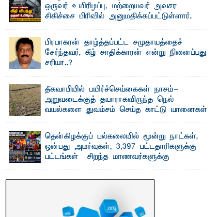
ஒருவர் உயிரிழப்பு, மற்றையவர் அவசர
சிகிச்சை பிரிவில் அனுமதிக்கப்பட்டுள்ளார்.
ஷனா- அ ம்பாறை மாவட்டம் கல்முனை ஆதார
வைத்தியசாலைக்கு அருகாமையில் உள்ள கல்முனை -
பாண்டிருப்பு ...
பிரபாகரன் தாழ்த்தப்பட்ட சமுதாயத்தைச்
சேர்ந்தவர், கீழ் சாதிக்காரன் என்று நினைப்பது
சரியா..?
விடுதலைப் புலிகளின் தலைவர் பிரபாகரன் அவர்கள்
வெள்ளாளரல்லாதவர் என்பதால் அவர் தாழ்த்தப்பட்ட ...
தீகவாபியில் பயிர்ச்செய்கைகள் நாசம்-
அறுவடைக்குத் தயாராகவிருந்த நெல்
வயல்களை துவம்சம் செய்த காட்டு யானைகள்
பாறுக் ஷிஹான்- அ ம்பாறை மாவட்டத்தின் தீகவாபி
பிரதேசத்தில் அறுவடைக்குத் தயாரான நிலையில்
காணப்பட்ட பல ...
தென்கிழக்குப் பல்கலையில் மூன்று நாட்கள்,
ஒன்பது அமர்வுகள்; 3,397 பட்டதாரிகளுக்கு
பட்டங்கள் – சிறந்த மாணவர்களுக்கு
தங்கப்பதக்கங்கள், நினைவுப் பதக்கங்கள்
மற்றும் சிறப்புப் பரிசுகள்
எம்.வை. அமீர்- ஒ லுவிலில் அமைந்துள்ள தென்கிழக்குப்
பல்கலைக்கழகத்தின் 18ஆவது பொதுப் பட்டமளிப்பு விழா ...