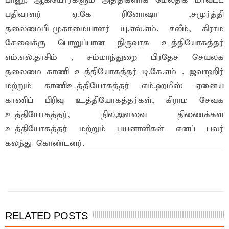
பானு, ஆகியோர்களும் அதிதிகளாக மேலதிக மாவட்ட
பதிவாளர் ஏ.கே ரினோஷா ,சமுர்த்தி
தலைமைபீடமுகாமையாளர் யு.எல்.எம். சலீம், கிராம
சேவைக்கு பொறுப்பான நிருவாக உத்தியோகத்தர்
எம்.எல்.தாசிம் , சம்மாந்துறை பிரதேச செயலக
தலைமை காணி உத்தியோகத்தர் டி.கே.எம் . ஜவாஹிர்
மற்றும் காணிஉத்தியோகத்தர் எம்.ஹமீஸ் ஏனைய
காணிப் பிரிவு உத்தியோகத்தர்கள், கிராம சேவக
உத்தியோகத்தர், நிலஅளவை திணைக்கள
உத்தியோகத்தர் மற்றும் பயனாளிகள் எனப் பலர்
கலந்து கொண்டனர்.
இந்த செய்தியை நண்பர்களுடன் பகிர்ந்து கொள்ள...
RELATED POSTS