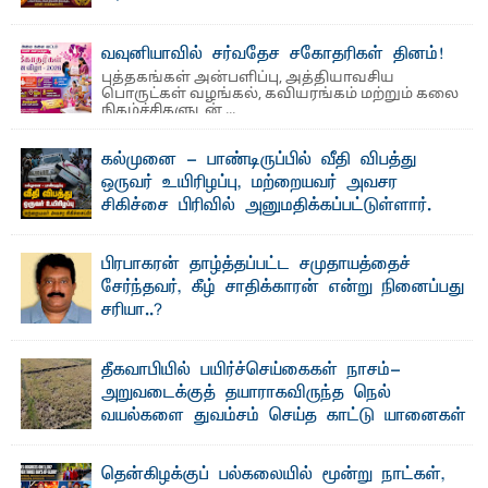
தெ ன்கிழக்குப் பல்கலைக்கழகத்தின் நிர்வாக பிரிவிலும்
பிரயோக விஞ்ஞான பீடத்திலும் 15 ஆண்டுகள் ...
வவுனியாவில் சர்வதேச சகோதரிகள் தினம்!
புத்தகங்கள் அன்பளிப்பு, அத்தியாவசிய
பொருட்கள் வழங்கல், கவியரங்கம் மற்றும் கலை
நிகழ்ச்சிகளுடன் ...
கல்முனை - பாண்டிருப்பில் வீதி விபத்து
ஒருவர் உயிரிழப்பு, மற்றையவர் அவசர
சிகிச்சை பிரிவில் அனுமதிக்கப்பட்டுள்ளார்.
ஷனா- அ ம்பாறை மாவட்டம் கல்முனை ஆதார
வைத்தியசாலைக்கு அருகாமையில் உள்ள கல்முனை -
பாண்டிருப்பு ...
பிரபாகரன் தாழ்த்தப்பட்ட சமுதாயத்தைச்
சேர்ந்தவர், கீழ் சாதிக்காரன் என்று நினைப்பது
சரியா..?
விடுதலைப் புலிகளின் தலைவர் பிரபாகரன் அவர்கள்
வெள்ளாளரல்லாதவர் என்பதால் அவர் தாழ்த்தப்பட்ட ...
தீகவாபியில் பயிர்ச்செய்கைகள் நாசம்-
அறுவடைக்குத் தயாராகவிருந்த நெல்
வயல்களை துவம்சம் செய்த காட்டு யானைகள்
பாறுக் ஷிஹான்- அ ம்பாறை மாவட்டத்தின் தீகவாபி
பிரதேசத்தில் அறுவடைக்குத் தயாரான நிலையில்
காணப்பட்ட பல ...
தென்கிழக்குப் பல்கலையில் மூன்று நாட்கள்,