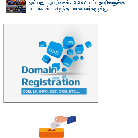
ஒன்பது அமர்வுகள்; 3,397 பட்டதாரிகளுக்கு
பட்டங்கள் – சிறந்த மாணவர்களுக்கு
தங்கப்பதக்கங்கள், நினைவுப் பதக்கங்கள்
மற்றும் சிறப்புப் பரிசுகள்
எம்.வை. அமீர்- ஒ லுவிலில் அமைந்துள்ள தென்கிழக்குப்
பல்கலைக்கழகத்தின் 18ஆவது பொதுப் பட்டமளிப்பு விழா ...