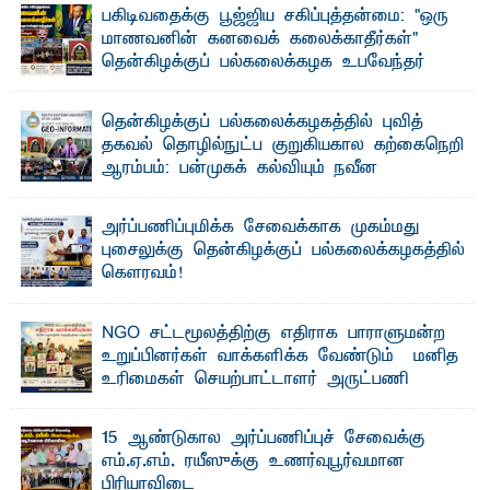
பகிடிவதைக்கு பூஜ்ஜிய சகிப்புத்தன்மை: "ஒரு
மாணவனின் கனவைக் கலைக்காதீர்கள்" –
தென்கிழக்குப் பல்கலைக்கழக உபவேந்தர்
வலியுறுத்தல்
"ஒ ரு மாணவனின் அல்லது மாணவியின் கனவு என்னால்
தென்கிழக்குப் பல்கலைக்கழகத்தில் புவித்
கலைக்கப்படாது" என்ற உறுதியை ஒவ்வொரு மாணவரும் ...
தகவல் தொழில்நுட்ப குறுகியகால கற்கைநெறி
ஆரம்பம்: பன்முகக் கல்வியும் நவீன
தொழில்நுட்பமும் காலத்தின் தேவை – பீடாதிபதி
பேராசிரியர் எம். எம். பாஸில்
அர்ப்பணிப்புமிக்க சேவைக்காக முகம்மது
தெ ன்கிழக்குப் பல்கலைக்கழகத்தின் கலை மற்றும் கலாசார
புசைலுக்கு தென்கிழக்குப் பல்கலைக்கழகத்தில்
பீடத்தின் புவியியல் துறையினால் ...
கௌரவம்!
தெ ன்கிழக்குப் பல்கலைக்கழகத்தின் கலை மற்றும் கலாசாரப்
பீடத்தின் கல்வி மற்றும் நிர்வாக வளர்ச்சியில் ...
NGO சட்டமூலத்திற்கு எதிராக பாராளுமன்ற
உறுப்பினர்கள் வாக்களிக்க வேண்டும் – மனித
உரிமைகள் செயற்பாட்டாளர் அருட்பணி
லூக்ஜோன் வேண்டுகோள்
ஜே. எப். காமிலா பேகம்- இ லங்கை அரசாங்கம் அரசுசாரா
15 ஆண்டுகால அர்ப்பணிப்புச் சேவைக்கு
அமைப்புகள் (NGO) தொடர்பான புதிய சட்டமூலத்தை ...
எம்.ஏ.எம். ரயீஸுக்கு உணர்வுபூர்வமான
பிரியாவிடை