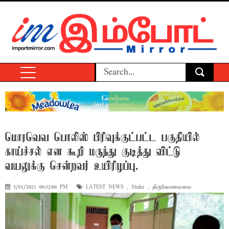
மொரவெவ பொலிஸ் பிரிவுக்குட்பட்ட பகுதியில்
காய்ச்சல் என கூறி மருந்து குடித்து விட்டு
வயலுக்கு சென்றவர் உயிரிழப்பு.
5/01/2021 09:32:00 PM
LATEST NEWS
,
Slider
,
திருகோணமலை