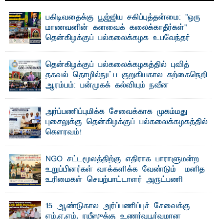
பகிடிவதைக்கு பூஜ்ஜிய சகிப்புத்தன்மை: "ஒரு
மாணவனின் கனவைக் கலைக்காதீர்கள்" –
தென்கிழக்குப் பல்கலைக்கழக உபவேந்தர்
வலியுறுத்தல்
"ஒ ரு மாணவனின் அல்லது மாணவியின் கனவு என்னால்
தென்கிழக்குப் பல்கலைக்கழகத்தில் புவித்
கலைக்கப்படாது" என்ற உறுதியை ஒவ்வொரு மாணவரும் ...
தகவல் தொழில்நுட்ப குறுகியகால கற்கைநெறி
ஆரம்பம்: பன்முகக் கல்வியும் நவீன
தொழில்நுட்பமும் காலத்தின் தேவை – பீடாதிபதி
பேராசிரியர் எம். எம். பாஸில்
அர்ப்பணிப்புமிக்க சேவைக்காக முகம்மது
தெ ன்கிழக்குப் பல்கலைக்கழகத்தின் கலை மற்றும் கலாசார
புசைலுக்கு தென்கிழக்குப் பல்கலைக்கழகத்தில்
பீடத்தின் புவியியல் துறையினால் ...
கௌரவம்!
தெ ன்கிழக்குப் பல்கலைக்கழகத்தின் கலை மற்றும் கலாசாரப்
பீடத்தின் கல்வி மற்றும் நிர்வாக வளர்ச்சியில் ...
NGO சட்டமூலத்திற்கு எதிராக பாராளுமன்ற
உறுப்பினர்கள் வாக்களிக்க வேண்டும் – மனித
உரிமைகள் செயற்பாட்டாளர் அருட்பணி
லூக்ஜோன் வேண்டுகோள்
ஜே. எப். காமிலா பேகம்- இ லங்கை அரசாங்கம் அரசுசாரா
15 ஆண்டுகால அர்ப்பணிப்புச் சேவைக்கு
அமைப்புகள் (NGO) தொடர்பான புதிய சட்டமூலத்தை ...
எம்.ஏ.எம். ரயீஸுக்கு உணர்வுபூர்வமான