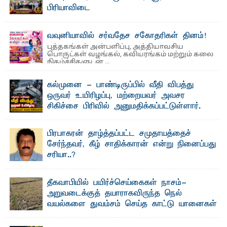
பிரியாவிடை
தெ ன்கிழக்குப் பல்கலைக்கழகத்தின் நிர்வாக பிரிவிலும்
பிரயோக விஞ்ஞான பீடத்திலும் 15 ஆண்டுகள் ...
வவுனியாவில் சர்வதேச சகோதரிகள் தினம்!
புத்தகங்கள் அன்பளிப்பு, அத்தியாவசிய
பொருட்கள் வழங்கல், கவியரங்கம் மற்றும் கலை
நிகழ்ச்சிகளுடன் ...
கல்முனை - பாண்டிருப்பில் வீதி விபத்து
ஒருவர் உயிரிழப்பு, மற்றையவர் அவசர
சிகிச்சை பிரிவில் அனுமதிக்கப்பட்டுள்ளார்.
ஷனா- அ ம்பாறை மாவட்டம் கல்முனை ஆதார
வைத்தியசாலைக்கு அருகாமையில் உள்ள கல்முனை -
பாண்டிருப்பு ...
பிரபாகரன் தாழ்த்தப்பட்ட சமுதாயத்தைச்
சேர்ந்தவர், கீழ் சாதிக்காரன் என்று நினைப்பது
சரியா..?
விடுதலைப் புலிகளின் தலைவர் பிரபாகரன் அவர்கள்
வெள்ளாளரல்லாதவர் என்பதால் அவர் தாழ்த்தப்பட்ட ...
தீகவாபியில் பயிர்ச்செய்கைகள் நாசம்-
அறுவடைக்குத் தயாராகவிருந்த நெல்
வயல்களை துவம்சம் செய்த காட்டு யானைகள்
பாறுக் ஷிஹான்- அ ம்பாறை மாவட்டத்தின் தீகவாபி
பிரதேசத்தில் அறுவடைக்குத் தயாரான நிலையில்