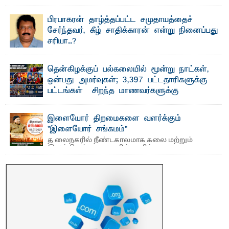
ஷனா- அ ம்பாறை மாவட்டம் கல்முனை ஆதார
வைத்தியசாலைக்கு அருகாமையில் உள்ள கல்முனை -
பாண்டிருப்பு ...
பிரபாகரன் தாழ்த்தப்பட்ட சமுதாயத்தைச்
சேர்ந்தவர், கீழ் சாதிக்காரன் என்று நினைப்பது
சரியா..?
விடுதலைப் புலிகளின் தலைவர் பிரபாகரன் அவர்கள்
வெள்ளாளரல்லாதவர் என்பதால் அவர் தாழ்த்தப்பட்ட ...
தென்கிழக்குப் பல்கலையில் மூன்று நாட்கள்,
ஒன்பது அமர்வுகள்; 3,397 பட்டதாரிகளுக்கு
பட்டங்கள் – சிறந்த மாணவர்களுக்கு
தங்கப்பதக்கங்கள், நினைவுப் பதக்கங்கள்
மற்றும் சிறப்புப் பரிசுகள்
இளையோர் திறமைகளை வளர்க்கும்
எம்.வை. அமீர்- ஒ லுவிலில் அமைந்துள்ள தென்கிழக்குப்
"இளையோர் சங்கமம்"
பல்கலைக்கழகத்தின் 18ஆவது பொதுப் பட்டமளிப்பு விழா ...
த லைநகரில் நீண்டகாலமாக கலை மற்றும்
இலக்கியத் துறைகளில் தனித்துவமான
பணிகளை முன்னெடுத்து வரும் புதிய ...