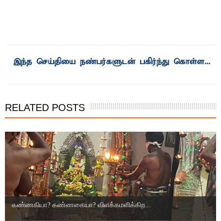
RELATED POSTS
கண்ணகியா? கண்ணகையா? விளக்கமளிக்கிற...