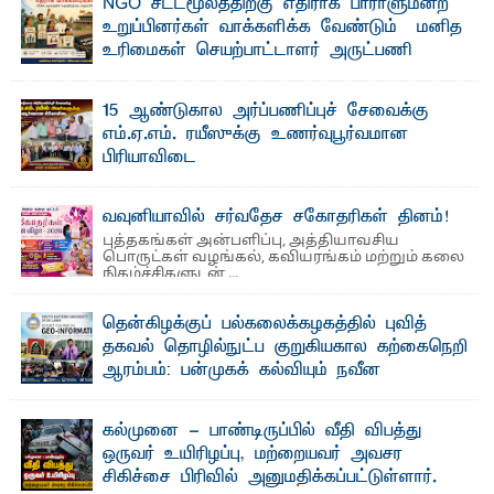
NGO சட்டமூலத்திற்கு எதிராக பாராளுமன்ற
உறுப்பினர்கள் வாக்களிக்க வேண்டும் – மனித
உரிமைகள் செயற்பாட்டாளர் அருட்பணி
லூக்ஜோன் வேண்டுகோள்
ஜே. எப். காமிலா பேகம்- இ லங்கை அரசாங்கம் அரசுசாரா
15 ஆண்டுகால அர்ப்பணிப்புச் சேவைக்கு
அமைப்புகள் (NGO) தொடர்பான புதிய சட்டமூலத்தை ...
எம்.ஏ.எம். ரயீஸுக்கு உணர்வுபூர்வமான
பிரியாவிடை
தெ ன்கிழக்குப் பல்கலைக்கழகத்தின் நிர்வாக பிரிவிலும்
பிரயோக விஞ்ஞான பீடத்திலும் 15 ஆண்டுகள் ...
வவுனியாவில் சர்வதேச சகோதரிகள் தினம்!
புத்தகங்கள் அன்பளிப்பு, அத்தியாவசிய
பொருட்கள் வழங்கல், கவியரங்கம் மற்றும் கலை
நிகழ்ச்சிகளுடன் ...
தென்கிழக்குப் பல்கலைக்கழகத்தில் புவித்
தகவல் தொழில்நுட்ப குறுகியகால கற்கைநெறி
ஆரம்பம்: பன்முகக் கல்வியும் நவீன
தொழில்நுட்பமும் காலத்தின் தேவை – பீடாதிபதி
பேராசிரியர் எம். எம். பாஸில்
கல்முனை - பாண்டிருப்பில் வீதி விபத்து
தெ ன்கிழக்குப் பல்கலைக்கழகத்தின் கலை மற்றும் கலாசார
ஒருவர் உயிரிழப்பு, மற்றையவர் அவசர
பீடத்தின் புவியியல் துறையினால் ...
சிகிச்சை பிரிவில் அனுமதிக்கப்பட்டுள்ளார்.