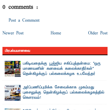
0 comments :
Post a Comment
Newer Post
Home
Older Post
பிரபல்யமானவை
பகிடிவதைக்கு பூஜ்ஜிய சகிப்புத்தன்மை: "ஒரு
மாணவனின் கனவைக் கலைக்காதீர்கள்" –
தென்கிழக்குப் பல்கலைக்கழக உபவேந்தர்
வலியுறுத்தல்
"ஒ ரு மாணவனின் அல்லது மாணவியின் கனவு என்னால்
அர்ப்பணிப்புமிக்க சேவைக்காக முகம்மது
கலைக்கப்படாது" என்ற உறுதியை ஒவ்வொரு மாணவரும் ...
புசைலுக்கு தென்கிழக்குப் பல்கலைக்கழகத்தில்
கௌரவம்!
தெ ன்கிழக்குப் பல்கலைக்கழகத்தின் கலை மற்றும் கலாசாரப்
பீடத்தின் கல்வி மற்றும் நிர்வாக வளர்ச்சியில் ...