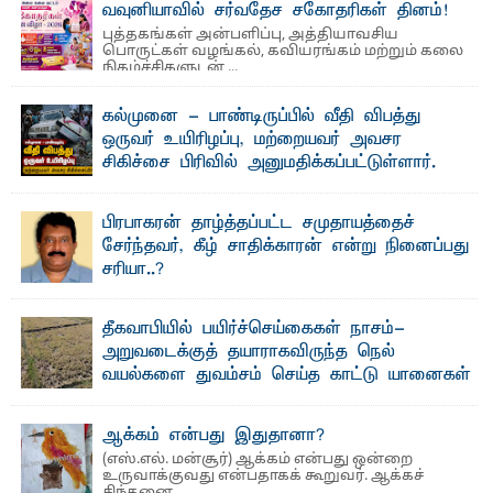
வவுனியாவில் சர்வதேச சகோதரிகள் தினம்!
அமைப்புகள் (NGO) தொடர்பான புதிய சட்டமூலத்தை ...
புத்தகங்கள் அன்பளிப்பு, அத்தியாவசிய
பொருட்கள் வழங்கல், கவியரங்கம் மற்றும் கலை
நிகழ்ச்சிகளுடன் ...
கல்முனை - பாண்டிருப்பில் வீதி விபத்து
ஒருவர் உயிரிழப்பு, மற்றையவர் அவசர
சிகிச்சை பிரிவில் அனுமதிக்கப்பட்டுள்ளார்.
ஷனா- அ ம்பாறை மாவட்டம் கல்முனை ஆதார
வைத்தியசாலைக்கு அருகாமையில் உள்ள கல்முனை -
பாண்டிருப்பு ...
பிரபாகரன் தாழ்த்தப்பட்ட சமுதாயத்தைச்
சேர்ந்தவர், கீழ் சாதிக்காரன் என்று நினைப்பது
சரியா..?
விடுதலைப் புலிகளின் தலைவர் பிரபாகரன் அவர்கள்
வெள்ளாளரல்லாதவர் என்பதால் அவர் தாழ்த்தப்பட்ட ...
தீகவாபியில் பயிர்ச்செய்கைகள் நாசம்-
அறுவடைக்குத் தயாராகவிருந்த நெல்
வயல்களை துவம்சம் செய்த காட்டு யானைகள்
பாறுக் ஷிஹான்- அ ம்பாறை மாவட்டத்தின் தீகவாபி
பிரதேசத்தில் அறுவடைக்குத் தயாரான நிலையில்
காணப்பட்ட பல ...
ஆக்கம் என்பது இதுதானா?
(எஸ்.எல். மன்சூர்) ஆக்கம் என்பது ஒன்றை
உருவாக்குவது என்பதாகக் கூறுவர். ஆக்கச்
சிந்தனை ...