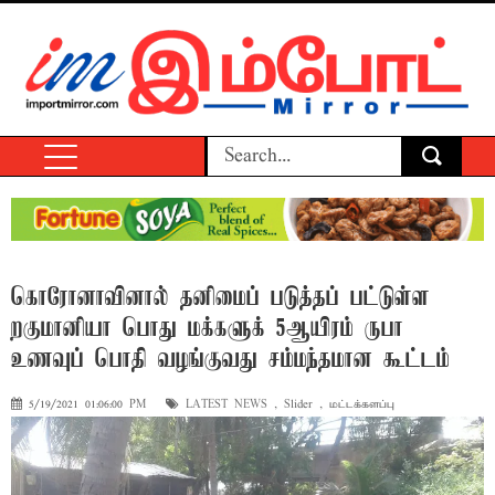
கொரோனாவினால் தனிமைப் படுத்தப் பட்டுள்ள
றகுமானியா பொது மக்களுக் 5ஆயிரம் ருபா
உணவுப் பொதி வழங்குவது சம்மந்தமான கூட்டம்
5/19/2021 01:06:00 PM
LATEST NEWS
,
Slider
,
மட்டக்களப்பு