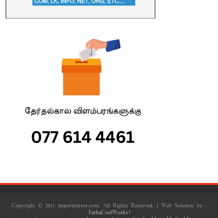
Copyright © 2011 importmirror.com. All Rights Reserved. | Web Solution by :
FarhaCoolWorks!