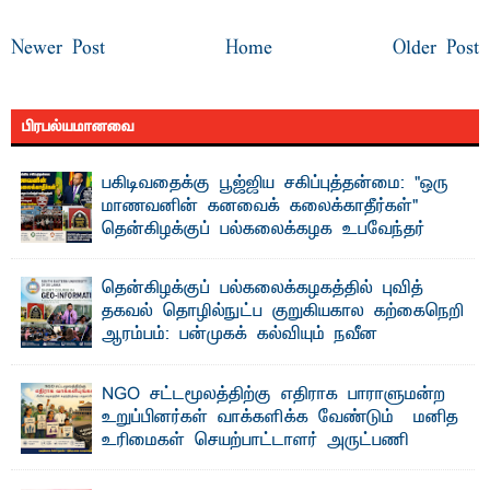
Newer Post
Home
Older Post
பிரபல்யமானவை
பகிடிவதைக்கு பூஜ்ஜிய சகிப்புத்தன்மை: "ஒரு
மாணவனின் கனவைக் கலைக்காதீர்கள்" –
தென்கிழக்குப் பல்கலைக்கழக உபவேந்தர்
வலியுறுத்தல்
"ஒ ரு மாணவனின் அல்லது மாணவியின் கனவு என்னால்
தென்கிழக்குப் பல்கலைக்கழகத்தில் புவித்
கலைக்கப்படாது" என்ற உறுதியை ஒவ்வொரு மாணவரும் ...
தகவல் தொழில்நுட்ப குறுகியகால கற்கைநெறி
ஆரம்பம்: பன்முகக் கல்வியும் நவீன
தொழில்நுட்பமும் காலத்தின் தேவை – பீடாதிபதி
பேராசிரியர் எம். எம். பாஸில்
NGO சட்டமூலத்திற்கு எதிராக பாராளுமன்ற
தெ ன்கிழக்குப் பல்கலைக்கழகத்தின் கலை மற்றும் கலாசார
உறுப்பினர்கள் வாக்களிக்க வேண்டும் – மனித
பீடத்தின் புவியியல் துறையினால் ...
உரிமைகள் செயற்பாட்டாளர் அருட்பணி
லூக்ஜோன் வேண்டுகோள்
ஜே. எப். காமிலா பேகம்- இ லங்கை அரசாங்கம் அரசுசாரா