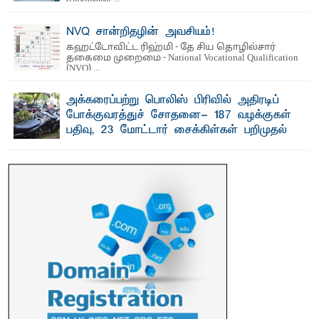
NVQ சான்றிதழின் அவசியம்!
கஹட்டோவிட்ட ரிஹ்மி - தே சிய தொழில்சார்
தகைமை முறைமை - National Vocational Qualification
(NVQ) ...
அக்கரைப்பற்று பொலிஸ் பிரிவில் அதிரடிப்
போக்குவரத்துச் சோதனை- 187 வழக்குகள்
பதிவு, 23 மோட்டார் சைக்கிள்கள் பறிமுதல்
பாறுக் ஷிஹான்- அ க்கரைப்பற்று பொலிஸ் நிர்வாகப்
பிரிவுக்குட்பட்ட பகுதிகளில் நேற்று (31) ...