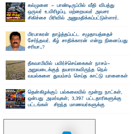
கல்முனை - பாண்டிருப்பில் வீதி விபத்து
ஒருவர் உயிரிழப்பு, மற்றையவர் அவசர
சிகிச்சை பிரிவில் அனுமதிக்கப்பட்டுள்ளார்.
ஷனா- அ ம்பாறை மாவட்டம் கல்முனை ஆதார
வைத்தியசாலைக்கு அருகாமையில் உள்ள கல்முனை -
பாண்டிருப்பு ...
பிரபாகரன் தாழ்த்தப்பட்ட சமுதாயத்தைச்
சேர்ந்தவர், கீழ் சாதிக்காரன் என்று நினைப்பது
சரியா..?
விடுதலைப் புலிகளின் தலைவர் பிரபாகரன் அவர்கள்
வெள்ளாளரல்லாதவர் என்பதால் அவர் தாழ்த்தப்பட்ட ...
தீகவாபியில் பயிர்ச்செய்கைகள் நாசம்-
அறுவடைக்குத் தயாராகவிருந்த நெல்
வயல்களை துவம்சம் செய்த காட்டு யானைகள்
பாறுக் ஷிஹான்- அ ம்பாறை மாவட்டத்தின் தீகவாபி
பிரதேசத்தில் அறுவடைக்குத் தயாரான நிலையில்
காணப்பட்ட பல ...
தென்கிழக்குப் பல்கலையில் மூன்று நாட்கள்,
ஒன்பது அமர்வுகள்; 3,397 பட்டதாரிகளுக்கு
பட்டங்கள் – சிறந்த மாணவர்களுக்கு
தங்கப்பதக்கங்கள், நினைவுப் பதக்கங்கள்
மற்றும் சிறப்புப் பரிசுகள்
எம்.வை. அமீர்- ஒ லுவிலில் அமைந்துள்ள தென்கிழக்குப்
பல்கலைக்கழகத்தின் 18ஆவது பொதுப் பட்டமளிப்பு விழா ...