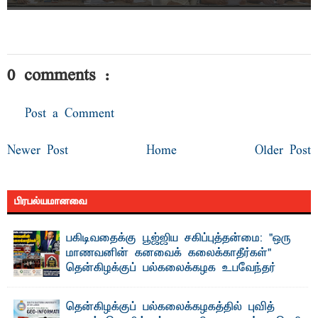
0 comments :
Post a Comment
Newer Post
Home
Older Post
பிரபல்யமானவை
பகிடிவதைக்கு பூஜ்ஜிய சகிப்புத்தன்மை: "ஒரு
மாணவனின் கனவைக் கலைக்காதீர்கள்" –
தென்கிழக்குப் பல்கலைக்கழக உபவேந்தர்
வலியுறுத்தல்
"ஒ ரு மாணவனின் அல்லது மாணவியின் கனவு என்னால்
தென்கிழக்குப் பல்கலைக்கழகத்தில் புவித்
கலைக்கப்படாது" என்ற உறுதியை ஒவ்வொரு மாணவரும் ...