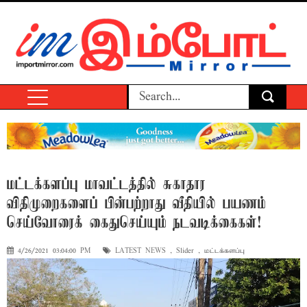
மட்டக்களப்பு மாவட்டத்தில் சுகாதார
விதிமுறைகளைப் பின்பற்றாது வீதியில் பயணம்
செய்வோரைக் கைதுசெய்யும் நடவடிக்கைகள்!
4/26/2021 03:04:00 PM
LATEST NEWS
,
Slider
,
மட்டக்களப்பு