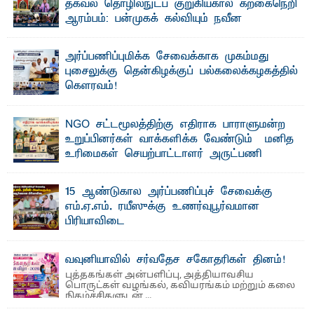
தகவல் தொழில்நுட்ப குறுகியகால கற்கைநெறி
ஆரம்பம்: பன்முகக் கல்வியும் நவீன
தொழில்நுட்பமும் காலத்தின் தேவை – பீடாதிபதி
பேராசிரியர் எம். எம். பாஸில்
அர்ப்பணிப்புமிக்க சேவைக்காக முகம்மது
தெ ன்கிழக்குப் பல்கலைக்கழகத்தின் கலை மற்றும் கலாசார
புசைலுக்கு தென்கிழக்குப் பல்கலைக்கழகத்தில்
பீடத்தின் புவியியல் துறையினால் ...
கௌரவம்!
தெ ன்கிழக்குப் பல்கலைக்கழகத்தின் கலை மற்றும் கலாசாரப்
பீடத்தின் கல்வி மற்றும் நிர்வாக வளர்ச்சியில் ...
NGO சட்டமூலத்திற்கு எதிராக பாராளுமன்ற
உறுப்பினர்கள் வாக்களிக்க வேண்டும் – மனித
உரிமைகள் செயற்பாட்டாளர் அருட்பணி
லூக்ஜோன் வேண்டுகோள்
ஜே. எப். காமிலா பேகம்- இ லங்கை அரசாங்கம் அரசுசாரா
15 ஆண்டுகால அர்ப்பணிப்புச் சேவைக்கு
அமைப்புகள் (NGO) தொடர்பான புதிய சட்டமூலத்தை ...
எம்.ஏ.எம். ரயீஸுக்கு உணர்வுபூர்வமான
பிரியாவிடை
தெ ன்கிழக்குப் பல்கலைக்கழகத்தின் நிர்வாக பிரிவிலும்
பிரயோக விஞ்ஞான பீடத்திலும் 15 ஆண்டுகள் ...
வவுனியாவில் சர்வதேச சகோதரிகள் தினம்!
புத்தகங்கள் அன்பளிப்பு, அத்தியாவசிய
பொருட்கள் வழங்கல், கவியரங்கம் மற்றும் கலை
நிகழ்ச்சிகளுடன் ...