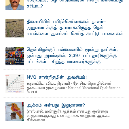
சேர்ந்தவர், கீழ் சாதிக்காரன் என்று நினைப்பது
சரியா..?
விடுதலைப் புலிகளின் தலைவர் பிரபாகரன் அவர்கள்
வெள்ளாளரல்லாதவர் என்பதால் அவர் தாழ்த்தப்பட்ட ...
தீகவாபியில் பயிர்ச்செய்கைகள் நாசம்-
அறுவடைக்குத் தயாராகவிருந்த நெல்
வயல்களை துவம்சம் செய்த காட்டு யானைகள்
பாறுக் ஷிஹான்- அ ம்பாறை மாவட்டத்தின் தீகவாபி
பிரதேசத்தில் அறுவடைக்குத் தயாரான நிலையில்
காணப்பட்ட பல ...
தென்கிழக்குப் பல்கலையில் மூன்று நாட்கள்,
ஒன்பது அமர்வுகள்; 3,397 பட்டதாரிகளுக்கு
பட்டங்கள் – சிறந்த மாணவர்களுக்கு
தங்கப்பதக்கங்கள், நினைவுப் பதக்கங்கள்
மற்றும் சிறப்புப் பரிசுகள்
NVQ சான்றிதழின் அவசியம்!
எம்.வை. அமீர்- ஒ லுவிலில் அமைந்துள்ள தென்கிழக்குப்
கஹட்டோவிட்ட ரிஹ்மி - தே சிய தொழில்சார்
பல்கலைக்கழகத்தின் 18ஆவது பொதுப் பட்டமளிப்பு விழா ...
தகைமை முறைமை - National Vocational Qualification
(NVQ) ...
ஆக்கம் என்பது இதுதானா?
(எஸ்.எல். மன்சூர்) ஆக்கம் என்பது ஒன்றை
உருவாக்குவது என்பதாகக் கூறுவர். ஆக்கச்
சிந்தனை ...