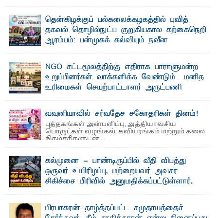
வலியுறுத்தல்
"ஒ ரு மாணவனின் அல்லது மாணவியின் கனவு என்னால்
தென்கிழக்குப் பல்கலைக்கழகத்தில் புவித்
கலைக்கப்படாது" என்ற உறுதியை ஒவ்வொரு மாணவரும் ...
தகவல் தொழில்நுட்ப குறுகியகால கற்கைநெறி
ஆரம்பம்: பன்முகக் கல்வியும் நவீன
தொழில்நுட்பமும் காலத்தின் தேவை – பீடாதிபதி
பேராசிரியர் எம். எம். பாஸில்
NGO சட்டமூலத்திற்கு எதிராக பாராளுமன்ற
தெ ன்கிழக்குப் பல்கலைக்கழகத்தின் கலை மற்றும் கலாசார
உறுப்பினர்கள் வாக்களிக்க வேண்டும் – மனித
பீடத்தின் புவியியல் துறையினால் ...
உரிமைகள் செயற்பாட்டாளர் அருட்பணி
லூக்ஜோன் வேண்டுகோள்
ஜே. எப். காமிலா பேகம்- இ லங்கை அரசாங்கம் அரசுசாரா
வவுனியாவில் சர்வதேச சகோதரிகள் தினம்!
அமைப்புகள் (NGO) தொடர்பான புதிய சட்டமூலத்தை ...
புத்தகங்கள் அன்பளிப்பு, அத்தியாவசிய
பொருட்கள் வழங்கல், கவியரங்கம் மற்றும் கலை
நிகழ்ச்சிகளுடன் ...
கல்முனை - பாண்டிருப்பில் வீதி விபத்து
ஒருவர் உயிரிழப்பு, மற்றையவர் அவசர
சிகிச்சை பிரிவில் அனுமதிக்கப்பட்டுள்ளார்.
ஷனா- அ ம்பாறை மாவட்டம் கல்முனை ஆதார
வைத்தியசாலைக்கு அருகாமையில் உள்ள கல்முனை -
பாண்டிருப்பு ...
பிரபாகரன் தாழ்த்தப்பட்ட சமுதாயத்தைச்