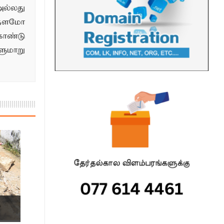
ல்லது
்தளமோ
ொண்டு
மாறு