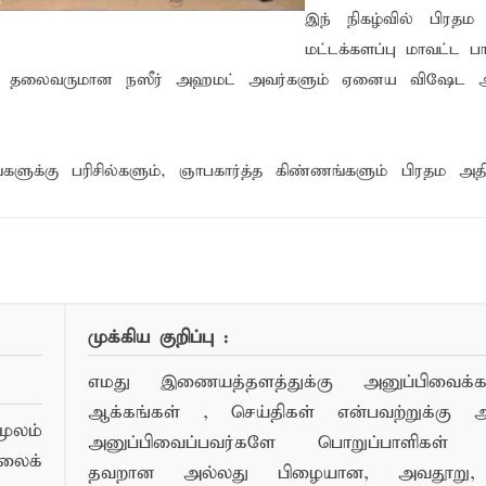
இந் நிகழ்வில் பிரதம
்தின் புதிய செயலாளராக நாபி எம். முஸ்னி பதவியேற்பு
மட்டக்களப்பு மாவட்ட ப
மத்தின் மறைந்திருக்கும் அதிசயம்
 குழு தலைவருமான நஸீர் அஹமட் அவர்களும் ஏனைய விஷேட அ
 சுற்றாடல் சார் செயற்பாட்டு முகாம்
்களுக்கு பரிசில்களும், ஞாபகார்த்த கிண்ணங்களும் பிரதம அதித
ண்பர்களுடன் பகிர்ந்து கொள்ள...
முக்கிய குறிப்பு :
எமது இணையத்தளத்துக்கு அனுப்பிவைக்கப்
ஆக்கங்கள் , செய்திகள் என்பவற்றுக்கு
ூலம்
அனுப்பிவைப்பவர்களே பொறுப்பாளிகள் 
லைக்
தவறான அல்லது பிழையான, அவதூறு, 