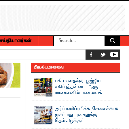
ெய்தியாளர்கள்
ம் உமர் பௌண்டேசனின் 24ஆவது கட்ட
பிரபல்யமானவை
ப்புணர்வு கலந்துரையாடல்
பகிடிவதைக்கு பூஜ்ஜிய
சகிப்புத்தன்மை: "ஒரு
மாணவனின் கனவைக்
கலைக்காதீர்கள்" –
தென்கிழக்குப் பல்கலைக்கழக உபவேந்தர்
 உணவுகள் கைப்பற்றப்பட்டுக் அழிப்பு
அர்ப்பணிப்புமிக்க சேவைக்காக
வலியுறுத்தல்
முகம்மது புசைலுக்கு
 நீண்டகால தேவைக்கு தீர்வு காண
"ஒ ரு மாணவனின் அல்லது மாணவியின்
தென்கிழக்குப்
கனவு என்னால் கலைக்கப்படாது" என்ற
உறுதியை ஒவ்வொரு மாணவரும் ...
பல்கலைக்கழகத்தில் கௌரவம்!