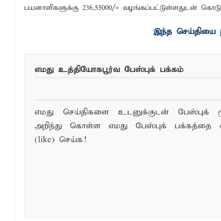
பயனாளிகளுக்கு 236,55000/= வழங்கப்பட்டுள்ளதுடன் கொடு
நிதி மோசடிகளைத் தடுப்பதற்காக மத்திய வ
இந்த செய்தியை ந
பொலிஸ் சிறைக்கூடத்தை வீடியோ எடுத்த சந
எமது உத்தியோகபூர்வ பேஸ்புக் பக்கம்
எமது செய்திகளை உடனுக்குடன் பேஸ்புக் ம
அறிந்து கொள்ள எமது பேஸ்புக் பக்கத்தை 
(like) செய்க!