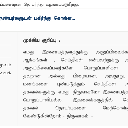
ப்பணவுகள் தொடர்ந்து வழங்கப்படுகிறது.
ங்கி – பொலிஸார் இணைந்து அம்பாறையில் விசேட விழிப்புணர்வு
ண்பர்களுடன் பகிர்ந்து கொள்ள...
்தேக நபருக்கு சரீரப் பிணை-கல்முனை நீதிவான் நீதிமன்றம் உத்
முக்கிய குறிப்பு :
எமது இணையத்தளத்துக்கு அனுப்பிவைக்கப்
ஆக்கங்கள் , செய்திகள் என்பவற்றுக்கு
ூலம்
அனுப்பிவைப்பவர்களே பொறுப்பாளிகள் 
லைக்
தவறான அல்லது பிழையான, அவதூறு, 
மனங்களை புண்படுத்தும் செய்திகள் அ
தகவல்களுக்கு எமது நிருவாகமோ இணையத
பொறுப்பாளியல்ல. இதனைக்கருத்தில் க
தகவல் தொடர்புகளை மேற்கொள்ளு
வேண்டுகின்றோம்.- நிருவாகம் -