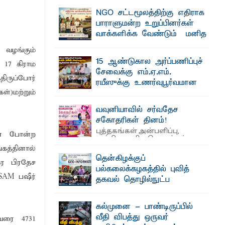
தெ ன்கிழக்குப் பல்கலைக்கழகத்தின் கலை
NGO சட்டமூலத்திற்கு எதிராக
மற்றும் கலாசாரப் பீடத்தின் கல்வி மற்றும்
நிர்வாக வளர்ச்சியில் ...
பாராளுமன்ற உறுப்பினர்கள்
க்கிள்கள் பறிமுதல்
வாக்களிக்க வேண்டும் – மனித
உரிமைகள் செயற்பாட்டாளர்
ல்வியும் நவீன தொழில்நுட்பமும்
வழங்கும்
அருட்பணி லூக்ஜோன் வேண்டுகோள்
15 ஆண்டுகால அர்ப்பணிப்புச்
 17 கிராம
ஜே. எப். காமிலா பேகம்- இ லங்கை
சேவைக்கு எம்.ஏ.எம்.
அரசாங்கம் அரசுசாரா அமைப்புகள் (NGO)
திருப்போர்
ட்டு யானைகள்
தொடர்பான புதிய சட்டமூலத்தை ...
ரயீஸுக்கு உணர்வுபூர்வமான
்)மற்றும்
பிரியாவிடை
தெ ன்கிழக்குப் பல்கலைக்கழகத்தின்
வவுனியாவில் சர்வதேச
நிர்வாக பிரிவிலும் பிரயோக விஞ்ஞான
மாணவர்களுக்கு தங்கப்பதக்கங்கள்,
பீடத்திலும் 15 ஆண்டுகள் ...
சகோதரிகள் தினம்!
புத்தகங்கள் அன்பளிப்பு,
கள் போன்ற
அத்தியாவசிய பொருட்கள்
வழங்கல், கவியரங்கம் மற்றும் கலை
த்தினால்
்டத்தில் ஆலோசனைக் கூட்டம்
நிகழ்ச்சிகளுடன் ...
தென்கிழக்குப்
கர பிரதேச
பல்கலைக்கழகத்தில் புவித்
SAM பஷீர்
தகவல் தொழில்நுட்ப
குறுகியகால கற்கைநெறி
ஆரம்பம்: பன்முகக் கல்வியும் நவீன
கல்முனை - பாண்டிருப்பில்
தொழில்நுட்பமும் காலத்தின் தேவை –
வீதி விபத்து ஒருவர்
வரை 4731
பீடாதிபதி பேராசிரியர் எம். எம். பாஸில்
உத்தியோகபூர்வமாக ஆரம்பம்