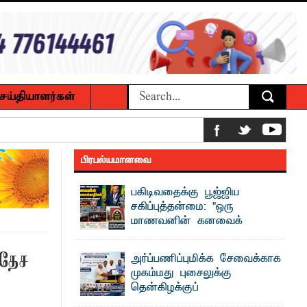
ெய்தியாளர்கள்
 உணவுகள் கைப்பற்றப்பட்டுக் அழிப்பு
பிரபல்யமானவை
 நீண்டகால தேவைக்கு தீர்வு காண
பகிடிவதைக்கு பூஜ்ஜிய
சகிப்புத்தன்மை: "ஒரு
மாணவனின் கனவைக்
கலைக்காதீர்கள்" –
தென்கிழக்குப் பல்கலைக்கழக உபவேந்தர்
ைக்கழக உபவேந்தர் வலியுறுத்தல்
ரதேச
அர்ப்பணிப்புமிக்க சேவைக்காக
வலியுறுத்தல்
முகம்மது புசைலுக்கு
பட்டுள்ளார்.
"ஒ ரு மாணவனின் அல்லது மாணவியின்
தென்கிழக்குப்
கனவு என்னால் கலைக்கப்படாது" என்ற
பாட்டாளர் அருட்பணி லூக்ஜோன்
உறுதியை ஒவ்வொரு மாணவரும் ...
பல்கலைக்கழகத்தில் கௌரவம்!