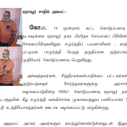
ஏறாவூர் சாதிக் அகமட்-
 போக்குவரத்துச் சோதனை- 187 வழக்குகள் பதிவு, 23 மோட்டார் சை
தகவல் தொழில்நுட்ப குறுகியகால கற்கைநெறி ஆரம்பம்: பன்முகக் க
கோ
விட் 19 மூன்றாம் கட்ட கொடுப்பனவு 
். எம். பாஸில்
நடவடிக்கை ஏறாவூர் நகர பிரதேச செயலகப் பிரிவின்
சேவகப்பிரிவுகளிலும் சமுர்த்திப் பயனாளிகள் , காத்
றுவடைக்குத் தயாராகவிருந்த நெல் வயல்களை துவம்சம் செய்த கா
பட்டியல் (சமுர்த்தி பெறத் தகுதியான குடும்பங்கள
ம் ஓர் பெருமை
முதியோர் கொடுப்பணவு பெறுகிறது.
, ஒன்பது அமர்வுகள்; 3,397 பட்டதாரிகளுக்கு பட்டங்கள் – சிறந்த 
கள்
அங்கத்தவர்கள், சிறுநீரகங்கள்பாதிக்கப் பட்டவர்
குடும்பத்தைச் சேர்ந்தவர்களுக்கு அரசாங்க
வது ஆண்டு பவள விழா ஏற்பாடுகள் தொடர்பாக அம்பாறை மாவட
வழங்கப்படுகின்ற 5000/- கொடுப்பணவு ஏறாவூர் ந
்தின் புதிய செயலாளராக நாபி எம். முஸ்னி பதவியேற்பு
்தலின் கீழ் சமுர்த்தி வங்கிச்சங்க முகாமைத்துவ பணிப்பாளர் 
மத்தின் மறைந்திருக்கும் அதிசயம்
்தி உத்தியோகத்தர்கள் ஊடாக வழங்கப்பட்டு வருகின்றது.
 சுற்றாடல் சார் செயற்பாட்டு முகாம்
 அஹமட் அப்கர் அவர்களும் கலந்துகொண்டுள்ளதுடன் இது
் கழகத்தின் ரீஜென்சி டி20 பிளாஸ்ட் கிரிக்கெட் சுற்றுப்போட்டி 