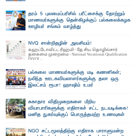
விடுதலைப் புலிகளின் தலைவர் பிரபாகரன் அவர்கள்
வெள்ளாளரல்லாதவர் என்பதால் அவர் தாழ்த்தப்பட்ட ...
தரம் 5 புலமைப்பரிசில் பரீட்சைக்கு தோற்றும்
மாணவர்களுக்கு தென்கிழக்குப் பல்கலைக்கழக
ஊழியர் சங்கம் வாழ்த்து
த ரம் 5 புலமைப்பரிசில் பரீட்சைக்குத் தோற்றும்
தென்கிழக்குப் பல்கலைக்கழக ஊழியர்களின் அன்புப் ...
NVQ சான்றிதழின் அவசியம்!
கஹட்டோவிட்ட ரிஹ்மி - தே சிய தொழில்சார்
தகைமை முறைமை - National Vocational Qualification
(NVQ) ...
பல்கலை மாணவர்களுக்கு மடி கணனிகள்;
நலிந்த ஊடகவியலாளர்களுக்கு தலா ஒரு
இலட்சம் ரூபா! ஹாஷிம் உமர்
பௌண்டேசனின் 24ஆவது கட்ட மடிக்கணினி
வழங்கும் திட்டம்
சுகாதார விதிமுறைகளை மீறிய
ப ல்கலைக்கழக மாணவர்களின் உயர்கல்வி வாய்ப்புகளை
வியாபாரிகளுக்கு எதிராகச் சட்ட நடவடிக்கை!
மேம்படுத்தும் நோக்கில் ஹாஷிம் உமர் பௌண்டேசனால் ...
மனித நுகர்வுக்குப் பொருத்தமற்ற உணவுகள்
கைப்பற்றப்பட்டுக் அழிப்பு
பாறுக் ஷிஹான்- க ல்முனை பொதுச் சந்தைப் பகுதியில்
NGO சட்டமூலத்திற்கு எதிராக பாராளுமன்ற
சுகாதார விதிமுறைகளை மீறிச் செயற்பட்ட ...