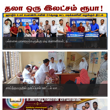
பல்கலை மாணவர்களுக்கு மடி கணனிகள்; ந...
சாய்ந்தமருதில் தாய்ப்பால் ஊட்டல் வா...