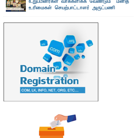
உறுப்பினர்கள் வாக்களிக்க வேண்டும் – மனித
உரிமைகள் செயற்பாட்டாளர் அருட்பணி
லூக்ஜோன் வேண்டுகோள்
ஜே. எப். காமிலா பேகம்- இ லங்கை அரசாங்கம் அரசுசாரா
அமைப்புகள் (NGO) தொடர்பான புதிய சட்டமூலத்தை ...