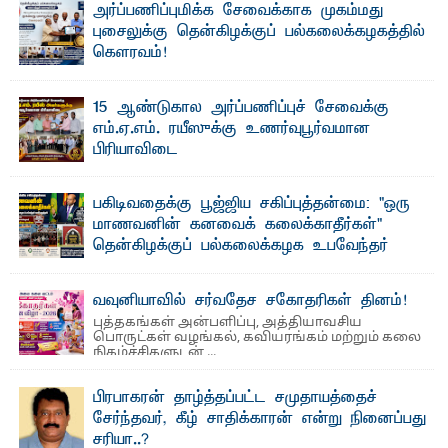
அர்ப்பணிப்புமிக்க சேவைக்காக முகம்மது
புசைலுக்கு தென்கிழக்குப் பல்கலைக்கழகத்தில்
கௌரவம்!
தெ ன்கிழக்குப் பல்கலைக்கழகத்தின் கலை மற்றும் கலாசாரப்
பீடத்தின் கல்வி மற்றும் நிர்வாக வளர்ச்சியில் ...
15 ஆண்டுகால அர்ப்பணிப்புச் சேவைக்கு
எம்.ஏ.எம். ரயீஸுக்கு உணர்வுபூர்வமான
பிரியாவிடை
தெ ன்கிழக்குப் பல்கலைக்கழகத்தின் நிர்வாக பிரிவிலும்
பிரயோக விஞ்ஞான பீடத்திலும் 15 ஆண்டுகள் ...
பகிடிவதைக்கு பூஜ்ஜிய சகிப்புத்தன்மை: "ஒரு
மாணவனின் கனவைக் கலைக்காதீர்கள்" –
தென்கிழக்குப் பல்கலைக்கழக உபவேந்தர்
வலியுறுத்தல்
"ஒ ரு மாணவனின் அல்லது மாணவியின் கனவு என்னால்
வவுனியாவில் சர்வதேச சகோதரிகள் தினம்!
கலைக்கப்படாது" என்ற உறுதியை ஒவ்வொரு மாணவரும் ...
புத்தகங்கள் அன்பளிப்பு, அத்தியாவசிய
பொருட்கள் வழங்கல், கவியரங்கம் மற்றும் கலை
நிகழ்ச்சிகளுடன் ...
பிரபாகரன் தாழ்த்தப்பட்ட சமுதாயத்தைச்
சேர்ந்தவர், கீழ் சாதிக்காரன் என்று நினைப்பது
சரியா..?