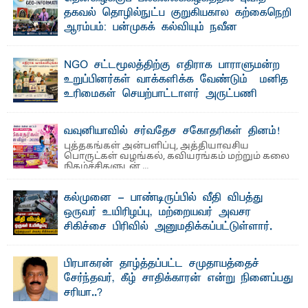
கலைக்கப்படாது" என்ற உறுதியை ஒவ்வொரு மாணவரும் ...
தகவல் தொழில்நுட்ப குறுகியகால கற்கைநெறி
ஆரம்பம்: பன்முகக் கல்வியும் நவீன
தொழில்நுட்பமும் காலத்தின் தேவை – பீடாதிபதி
பேராசிரியர் எம். எம். பாஸில்
NGO சட்டமூலத்திற்கு எதிராக பாராளுமன்ற
தெ ன்கிழக்குப் பல்கலைக்கழகத்தின் கலை மற்றும் கலாசார
உறுப்பினர்கள் வாக்களிக்க வேண்டும் – மனித
பீடத்தின் புவியியல் துறையினால் ...
உரிமைகள் செயற்பாட்டாளர் அருட்பணி
லூக்ஜோன் வேண்டுகோள்
ஜே. எப். காமிலா பேகம்- இ லங்கை அரசாங்கம் அரசுசாரா
வவுனியாவில் சர்வதேச சகோதரிகள் தினம்!
அமைப்புகள் (NGO) தொடர்பான புதிய சட்டமூலத்தை ...
புத்தகங்கள் அன்பளிப்பு, அத்தியாவசிய
பொருட்கள் வழங்கல், கவியரங்கம் மற்றும் கலை
நிகழ்ச்சிகளுடன் ...
கல்முனை - பாண்டிருப்பில் வீதி விபத்து
ஒருவர் உயிரிழப்பு, மற்றையவர் அவசர
சிகிச்சை பிரிவில் அனுமதிக்கப்பட்டுள்ளார்.
ஷனா- அ ம்பாறை மாவட்டம் கல்முனை ஆதார
வைத்தியசாலைக்கு அருகாமையில் உள்ள கல்முனை -
பாண்டிருப்பு ...
பிரபாகரன் தாழ்த்தப்பட்ட சமுதாயத்தைச்
சேர்ந்தவர், கீழ் சாதிக்காரன் என்று நினைப்பது
சரியா..?