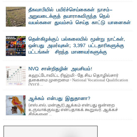
விடுதலைப் புலிகளின் தலைவர் பிரபாகரன் அவர்கள்
வெள்ளாளரல்லாதவர் என்பதால் அவர் தாழ்த்தப்பட்ட ...
தீகவாபியில் பயிர்ச்செய்கைகள் நாசம்-
அறுவடைக்குத் தயாராகவிருந்த நெல்
வயல்களை துவம்சம் செய்த காட்டு யானைகள்
பாறுக் ஷிஹான்- அ ம்பாறை மாவட்டத்தின் தீகவாபி
பிரதேசத்தில் அறுவடைக்குத் தயாரான நிலையில்
காணப்பட்ட பல ...
தென்கிழக்குப் பல்கலையில் மூன்று நாட்கள்,
ஒன்பது அமர்வுகள்; 3,397 பட்டதாரிகளுக்கு
பட்டங்கள் – சிறந்த மாணவர்களுக்கு
தங்கப்பதக்கங்கள், நினைவுப் பதக்கங்கள்
மற்றும் சிறப்புப் பரிசுகள்
NVQ சான்றிதழின் அவசியம்!
எம்.வை. அமீர்- ஒ லுவிலில் அமைந்துள்ள தென்கிழக்குப்
கஹட்டோவிட்ட ரிஹ்மி - தே சிய தொழில்சார்
பல்கலைக்கழகத்தின் 18ஆவது பொதுப் பட்டமளிப்பு விழா ...
தகைமை முறைமை - National Vocational Qualification
(NVQ) ...
ஆக்கம் என்பது இதுதானா?
(எஸ்.எல். மன்சூர்) ஆக்கம் என்பது ஒன்றை
உருவாக்குவது என்பதாகக் கூறுவர். ஆக்கச்
சிந்தனை ...