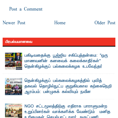
Post a Comment
Newer Post
Home
Older Post
பிரபல்யமானவை
பகிடிவதைக்கு பூஜ்ஜிய சகிப்புத்தன்மை: "ஒரு
மாணவனின் கனவைக் கலைக்காதீர்கள்" –
தென்கிழக்குப் பல்கலைக்கழக உபவேந்தர்
வலியுறுத்தல்
"ஒ ரு மாணவனின் அல்லது மாணவியின் கனவு என்னால்
தென்கிழக்குப் பல்கலைக்கழகத்தில் புவித்
கலைக்கப்படாது" என்ற உறுதியை ஒவ்வொரு மாணவரும் ...
தகவல் தொழில்நுட்ப குறுகியகால கற்கைநெறி
ஆரம்பம்: பன்முகக் கல்வியும் நவீன
தொழில்நுட்பமும் காலத்தின் தேவை – பீடாதிபதி
பேராசிரியர் எம். எம். பாஸில்
NGO சட்டமூலத்திற்கு எதிராக பாராளுமன்ற
தெ ன்கிழக்குப் பல்கலைக்கழகத்தின் கலை மற்றும் கலாசார
உறுப்பினர்கள் வாக்களிக்க வேண்டும் – மனித
பீடத்தின் புவியியல் துறையினால் ...
உரிமைகள் செயற்பாட்டாளர் அருட்பணி