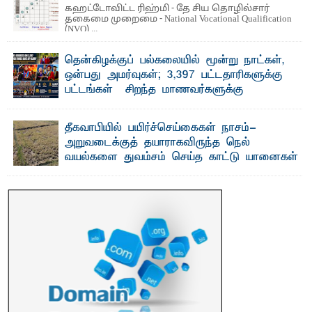
கஹட்டோவிட்ட ரிஹ்மி - தே சிய தொழில்சார்
தகைமை முறைமை - National Vocational Qualification
(NVQ) ...
தென்கிழக்குப் பல்கலையில் மூன்று நாட்கள்,
ஒன்பது அமர்வுகள்; 3,397 பட்டதாரிகளுக்கு
பட்டங்கள் – சிறந்த மாணவர்களுக்கு
தங்கப்பதக்கங்கள், நினைவுப் பதக்கங்கள்
மற்றும் சிறப்புப் பரிசுகள்
தீகவாபியில் பயிர்ச்செய்கைகள் நாசம்-
எம்.வை. அமீர்- ஒ லுவிலில் அமைந்துள்ள தென்கிழக்குப்
அறுவடைக்குத் தயாராகவிருந்த நெல்
பல்கலைக்கழகத்தின் 18ஆவது பொதுப் பட்டமளிப்பு விழா ...
வயல்களை துவம்சம் செய்த காட்டு யானைகள்
பாறுக் ஷிஹான்- அ ம்பாறை மாவட்டத்தின் தீகவாபி
பிரதேசத்தில் அறுவடைக்குத் தயாரான நிலையில்
காணப்பட்ட பல ...