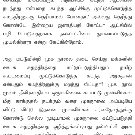
செய்யும் மிக‌ப்பெரும் அநியாய‌ம் க‌ட‌ந்த‌ ஆட்சியில்
நட‌ந்த‌து என்ப‌தை க‌ட‌ந்த‌ ஆட்சிக்கு முட்டுக்கொடுத்த‌
சும‌ந்திர‌னுக்கு தெரியாம‌ல் போன‌தா? அல்ல‌து தெரிந்து
கொண்டே இன்றைய‌ ஜ‌னாதிப‌தி கோட்டா ஆட்சியில்
ப‌ழி போடுவ‌த‌ற்காக‌ ந‌ல்லாட்சியை துய்மைப்ப‌டுத்த‌
முய‌ல்கிறாரா என்று கேட்கின்றோம்.
அது ம‌ட்டுமின்றி முக‌ நூலை த‌டை செய்து ம‌க்க‌ளின்
ஊட‌க‌ சுத‌ந்திர‌த்தை க‌ட்டுப்ப‌டுத்திய‌தும் த‌மிழ்
கூட்ட‌மைப்பு முட்டுக்கொடுத்த‌ க‌ட‌ந்த‌ அர‌சுதான்
என்ப‌தும் சும‌ந்திர‌னுக்கு ம‌ற‌ந்து விட்ட‌தா? முக‌ நூல்
மூல‌ம் தீவிர‌வாதிக‌ள் ஒருங்கிணைக்க‌ப்ப‌ட்டு முஸ்லிம்க‌ள்
மீது தாக்குத‌ல் ந‌ட‌க்கும் வ‌ரை முக‌நூலை அப்ப‌டியே
விட்டு விட்டு இத‌னை முஸ்லிம்க‌ள் ச‌ர்வ‌தேச‌த்துக்கு
கொண்டு செல்ல‌ முடியாம‌ல் முக‌நூலை க‌ட்டுப்ப‌டுத்தி
ஊட‌க‌ சுத‌ந்திர‌த்தை ஒழித்துக்க‌ட்டிய‌து ந‌ல்லாட்சி அர‌சு