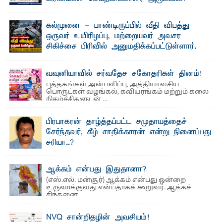
லூக்ஜோன் வேண்டுகோள்
ஜே. எப். காமிலா பேகம்- இ லங்கை அரசாங்கம் அரசுசாரா
கல்முனை - பாண்டிருப்பில் வீதி விபத்து
அமைப்புகள் (NGO) தொடர்பான புதிய சட்டமூலத்தை ...
ஒருவர் உயிரிழப்பு, மற்றையவர் அவசர
சிகிச்சை பிரிவில் அனுமதிக்கப்பட்டுள்ளார்.
ஷனா- அ ம்பாறை மாவட்டம் கல்முனை ஆதார
வைத்தியசாலைக்கு அருகாமையில் உள்ள கல்முனை -
பாண்டிருப்பு ...
வவுனியாவில் சர்வதேச சகோதரிகள் தினம்!
புத்தகங்கள் அன்பளிப்பு, அத்தியாவசிய
பொருட்கள் வழங்கல், கவியரங்கம் மற்றும் கலை
நிகழ்ச்சிகளுடன் ...
பிரபாகரன் தாழ்த்தப்பட்ட சமுதாயத்தைச்
சேர்ந்தவர், கீழ் சாதிக்காரன் என்று நினைப்பது
சரியா..?
விடுதலைப் புலிகளின் தலைவர் பிரபாகரன் அவர்கள்
வெள்ளாளரல்லாதவர் என்பதால் அவர் தாழ்த்தப்பட்ட ...
ஆக்கம் என்பது இதுதானா?
(எஸ்.எல். மன்சூர்) ஆக்கம் என்பது ஒன்றை
உருவாக்குவது என்பதாகக் கூறுவர். ஆக்கச்
சிந்தனை ...
NVQ சான்றிதழின் அவசியம்!