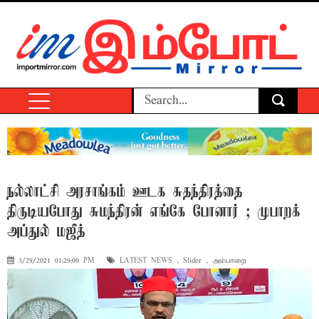
ந‌ல்லாட்சி அரசாங்கம் ஊடக சுதந்திரத்தை
திருடியபோது சுமந்திரன் எங்கே போனார் ; முபாற‌க்
அப்துல் ம‌ஜீத்
3/29/2021 01:29:00 PM
LATEST NEWS
,
Slider
,
அம்பாறை