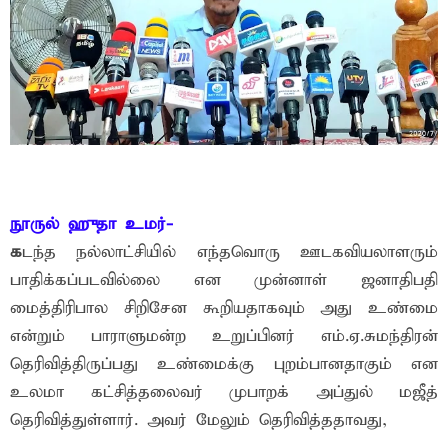
நூருல் ஹுதா உமர்-
க
‌ட‌ந்த‌ ந‌ல்லாட்சியில் எந்த‌வொரு ஊட‌க‌விய‌லாள‌ரும்
பாதிக்க‌ப்ப‌ட‌வில்லை என‌ முன்னாள் ஜ‌னாதிப‌தி
மைத்திரிபால சிறிசேன கூறியதாகவும் அது உண்மை
என்றும் பாராளும‌ன்ற‌ உறுப்பின‌ர் எம்.ஏ.சும‌ந்திர‌ன்
தெரிவித்திருப்ப‌து உண்மைக்கு புற‌ம்பான‌தாகும் என‌
உல‌மா க‌ட்சித்த‌லைவ‌ர் முபாற‌க் அப்துல் ம‌ஜீத்
தெரிவித்துள்ளார். அவ‌ர் மேலும் தெரிவித்த‌தாவது,