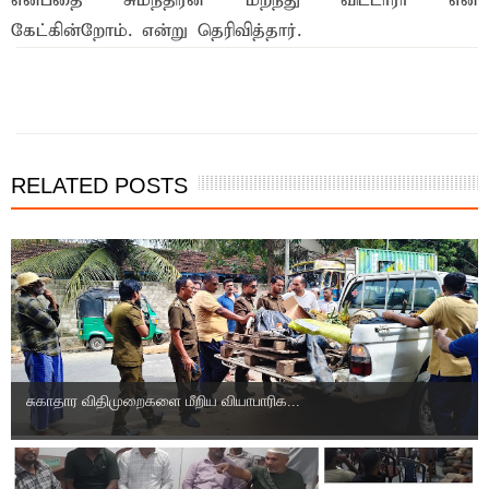
என்ப‌தை சும‌ந்திர‌ன் ம‌ற‌ந்து விட்டாரா என‌
கேட்கின்றோம். என்று தெரிவித்தார்.
இந்த செய்தியை நண்பர்களுடன் பகிர்ந்து கொள்ள...
RELATED POSTS
சுகாதார விதிமுறைகளை மீறிய வியாபாரிக...