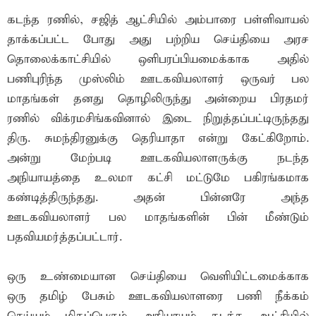
க‌ட‌ந்த‌ ர‌ணில், ச‌ஜித் ஆட்சியில் அம்பாரை ப‌ள்ளிவாய‌ல்
தாக்க‌ப்ப‌ட்ட‌ போது அது ப‌ற்றிய‌ செய்தியை அர‌ச‌
தொலைக்காட்சியில் ஒளிப‌ர‌ப்பிய‌மைக்காக‌ அதில்
ப‌ணிபுரிந்த‌ முஸ்லிம் ஊட‌க‌விய‌லாள‌ர் ஒருவ‌ர் ப‌ல‌
மாத‌ங்க‌ள் த‌ன‌து தொழிலிருந்து அன்றைய‌ பிர‌த‌ம‌ர்
ர‌ணில் விக்ர‌ம‌சிங்க‌வினால் இடை நிறுத்த‌ப்ப‌ட்டிருந்த‌து
திரு. சும‌ந்திர‌னுக்கு தெரியாதா என்று கேட்கிறோம்.
அன்று மேற்ப‌டி ஊட‌க‌விய‌லாள‌ருக்கு ந‌ட‌ந்த‌
அநியாய‌த்தை உல‌மா க‌ட்சி ம‌ட்டுமே ப‌கிர‌ங்க‌மாக‌
க‌ண்டித்திருந்த‌து. அத‌ன் பின்ன‌ரே அந்த‌
ஊட‌க‌விய‌லாள‌ர் ப‌ல‌ மாத‌ங்க‌ளின் பின் மீண்டும்
ப‌த‌விய‌ம‌ர்த்த‌ப்ப‌ட்டார்.
ஒரு உண்மையான‌ செய்தியை வெளியிட்ட‌மைக்காக‌
ஒரு த‌மிழ் பேசும் ஊட‌க‌விய‌லாள‌ரை ப‌ணி நீக்க‌ம்