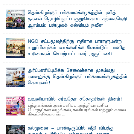
வலியுறுத்தல்
"ஒ ரு மாணவனின் அல்லது மாணவியின் கனவு என்னால்
தென்கிழக்குப் பல்கலைக்கழகத்தில் புவித்
கலைக்கப்படாது" என்ற உறுதியை ஒவ்வொரு மாணவரும் ...
தகவல் தொழில்நுட்ப குறுகியகால கற்கைநெறி
ஆரம்பம்: பன்முகக் கல்வியும் நவீன
தொழில்நுட்பமும் காலத்தின் தேவை – பீடாதிபதி
பேராசிரியர் எம். எம். பாஸில்
NGO சட்டமூலத்திற்கு எதிராக பாராளுமன்ற
தெ ன்கிழக்குப் பல்கலைக்கழகத்தின் கலை மற்றும் கலாசார
உறுப்பினர்கள் வாக்களிக்க வேண்டும் – மனித
பீடத்தின் புவியியல் துறையினால் ...
உரிமைகள் செயற்பாட்டாளர் அருட்பணி
லூக்ஜோன் வேண்டுகோள்
ஜே. எப். காமிலா பேகம்- இ லங்கை அரசாங்கம் அரசுசாரா
அர்ப்பணிப்புமிக்க சேவைக்காக முகம்மது
அமைப்புகள் (NGO) தொடர்பான புதிய சட்டமூலத்தை ...
புசைலுக்கு தென்கிழக்குப் பல்கலைக்கழகத்தில்
கௌரவம்!
தெ ன்கிழக்குப் பல்கலைக்கழகத்தின் கலை மற்றும் கலாசாரப்
பீடத்தின் கல்வி மற்றும் நிர்வாக வளர்ச்சியில் ...
வவுனியாவில் சர்வதேச சகோதரிகள் தினம்!
புத்தகங்கள் அன்பளிப்பு, அத்தியாவசிய
பொருட்கள் வழங்கல், கவியரங்கம் மற்றும் கலை
நிகழ்ச்சிகளுடன் ...
கல்முனை - பாண்டிருப்பில் வீதி விபத்து