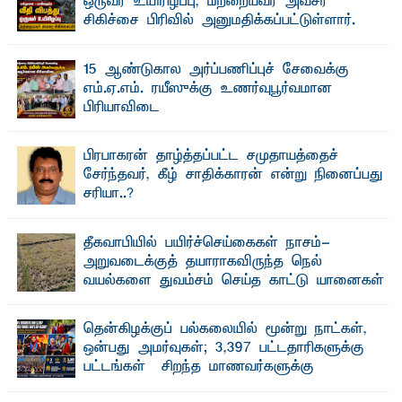
ஒருவர் உயிரிழப்பு, மற்றையவர் அவசர
சிகிச்சை பிரிவில் அனுமதிக்கப்பட்டுள்ளார்.
ஷனா- அ ம்பாறை மாவட்டம் கல்முனை ஆதார
வைத்தியசாலைக்கு அருகாமையில் உள்ள கல்முனை -
பாண்டிருப்பு ...
15 ஆண்டுகால அர்ப்பணிப்புச் சேவைக்கு
எம்.ஏ.எம். ரயீஸுக்கு உணர்வுபூர்வமான
பிரியாவிடை
தெ ன்கிழக்குப் பல்கலைக்கழகத்தின் நிர்வாக பிரிவிலும்
பிரயோக விஞ்ஞான பீடத்திலும் 15 ஆண்டுகள் ...
பிரபாகரன் தாழ்த்தப்பட்ட சமுதாயத்தைச்
சேர்ந்தவர், கீழ் சாதிக்காரன் என்று நினைப்பது
சரியா..?
விடுதலைப் புலிகளின் தலைவர் பிரபாகரன் அவர்கள்
வெள்ளாளரல்லாதவர் என்பதால் அவர் தாழ்த்தப்பட்ட ...
தீகவாபியில் பயிர்ச்செய்கைகள் நாசம்-
அறுவடைக்குத் தயாராகவிருந்த நெல்
வயல்களை துவம்சம் செய்த காட்டு யானைகள்
பாறுக் ஷிஹான்- அ ம்பாறை மாவட்டத்தின் தீகவாபி
பிரதேசத்தில் அறுவடைக்குத் தயாரான நிலையில்
காணப்பட்ட பல ...
தென்கிழக்குப் பல்கலையில் மூன்று நாட்கள்,
ஒன்பது அமர்வுகள்; 3,397 பட்டதாரிகளுக்கு
பட்டங்கள் – சிறந்த மாணவர்களுக்கு
தங்கப்பதக்கங்கள், நினைவுப் பதக்கங்கள்