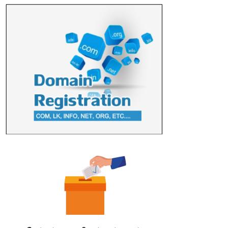
மற்றும் சிறப்புப் பரிசுகள்
எம்.வை. அமீர்- ஒ லுவிலில் அமைந்துள்ள தென்கிழக்குப்
பல்கலைக்கழகத்தின் 18ஆவது பொதுப் பட்டமளிப்பு விழா ...