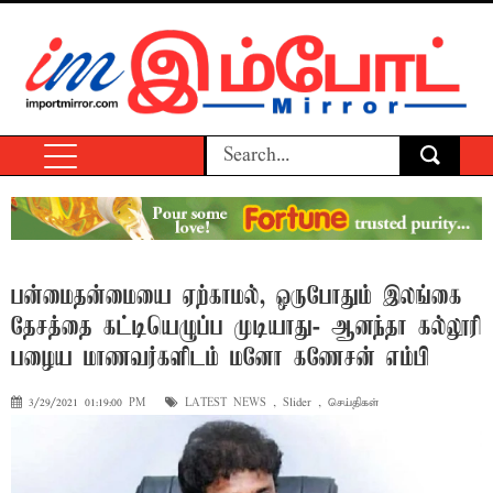
பன்மைதன்மையை ஏற்காமல், ஒருபோதும் இலங்கை
தேசத்தை கட்டியெழுப்ப முடியாது- ஆனந்தா கல்லூரி
பழைய மாணவர்களிடம் மனோ கணேசன் எம்பி
3/29/2021 01:19:00 PM
LATEST NEWS
,
Slider
,
செய்திகள்