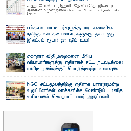
கஹட்டோவிட்ட ரிஹ்மி - தே சிய தொழில்சார்
தகைமை முறைமை - National Vocational Qualification
(NVQ) ...
பல்கலை மாணவர்களுக்கு மடி கணனிகள்;
நலிந்த ஊடகவியலாளர்களுக்கு தலா ஒரு
இலட்சம் ரூபா! ஹாஷிம் உமர்
பௌண்டேசனின் 24ஆவது கட்ட மடிக்கணினி
வழங்கும் திட்டம்
சுகாதார விதிமுறைகளை மீறிய
ப ல்கலைக்கழக மாணவர்களின் உயர்கல்வி வாய்ப்புகளை
வியாபாரிகளுக்கு எதிராகச் சட்ட நடவடிக்கை!
மேம்படுத்தும் நோக்கில் ஹாஷிம் உமர் பௌண்டேசனால் ...
மனித நுகர்வுக்குப் பொருத்தமற்ற உணவுகள்
கைப்பற்றப்பட்டுக் அழிப்பு
பாறுக் ஷிஹான்- க ல்முனை பொதுச் சந்தைப் பகுதியில்
NGO சட்டமூலத்திற்கு எதிராக பாராளுமன்ற
சுகாதார விதிமுறைகளை மீறிச் செயற்பட்ட ...
உறுப்பினர்கள் வாக்களிக்க வேண்டும் – மனித
உரிமைகள் செயற்பாட்டாளர் அருட்பணி
லூக்ஜோன் வேண்டுகோள்
ஜே. எப். காமிலா பேகம்- இ லங்கை அரசாங்கம் அரசுசாரா
அமைப்புகள் (NGO) தொடர்பான புதிய சட்டமூலத்தை ...