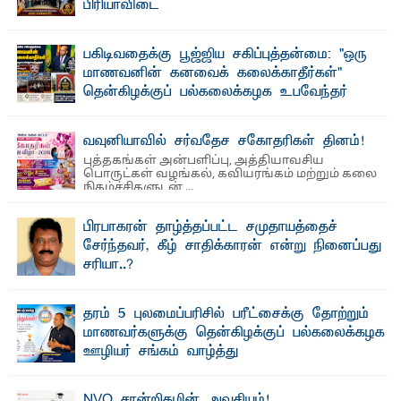
பிரியாவிடை
தெ ன்கிழக்குப் பல்கலைக்கழகத்தின் நிர்வாக பிரிவிலும்
பிரயோக விஞ்ஞான பீடத்திலும் 15 ஆண்டுகள் ...
பகிடிவதைக்கு பூஜ்ஜிய சகிப்புத்தன்மை: "ஒரு
மாணவனின் கனவைக் கலைக்காதீர்கள்" –
தென்கிழக்குப் பல்கலைக்கழக உபவேந்தர்
வலியுறுத்தல்
"ஒ ரு மாணவனின் அல்லது மாணவியின் கனவு என்னால்
வவுனியாவில் சர்வதேச சகோதரிகள் தினம்!
கலைக்கப்படாது" என்ற உறுதியை ஒவ்வொரு மாணவரும் ...
புத்தகங்கள் அன்பளிப்பு, அத்தியாவசிய
பொருட்கள் வழங்கல், கவியரங்கம் மற்றும் கலை
நிகழ்ச்சிகளுடன் ...
பிரபாகரன் தாழ்த்தப்பட்ட சமுதாயத்தைச்
சேர்ந்தவர், கீழ் சாதிக்காரன் என்று நினைப்பது
சரியா..?
விடுதலைப் புலிகளின் தலைவர் பிரபாகரன் அவர்கள்
வெள்ளாளரல்லாதவர் என்பதால் அவர் தாழ்த்தப்பட்ட ...
தரம் 5 புலமைப்பரிசில் பரீட்சைக்கு தோற்றும்
மாணவர்களுக்கு தென்கிழக்குப் பல்கலைக்கழக
ஊழியர் சங்கம் வாழ்த்து
த ரம் 5 புலமைப்பரிசில் பரீட்சைக்குத் தோற்றும்
தென்கிழக்குப் பல்கலைக்கழக ஊழியர்களின் அன்புப் ...
NVQ சான்றிதழின் அவசியம்!