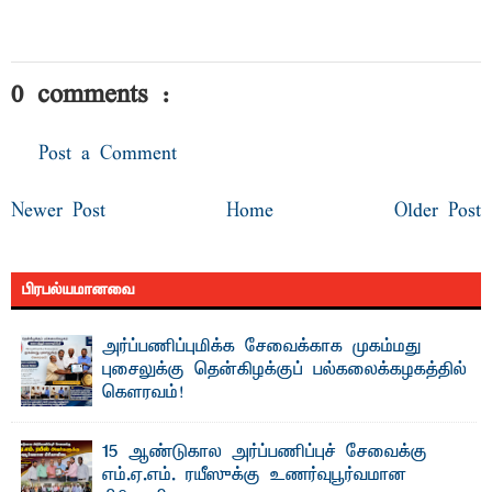
0 comments :
Post a Comment
Newer Post
Home
Older Post
பிரபல்யமானவை
அர்ப்பணிப்புமிக்க சேவைக்காக முகம்மது
புசைலுக்கு தென்கிழக்குப் பல்கலைக்கழகத்தில்
கௌரவம்!
தெ ன்கிழக்குப் பல்கலைக்கழகத்தின் கலை மற்றும் கலாசாரப்
பீடத்தின் கல்வி மற்றும் நிர்வாக வளர்ச்சியில் ...
15 ஆண்டுகால அர்ப்பணிப்புச் சேவைக்கு
எம்.ஏ.எம். ரயீஸுக்கு உணர்வுபூர்வமான