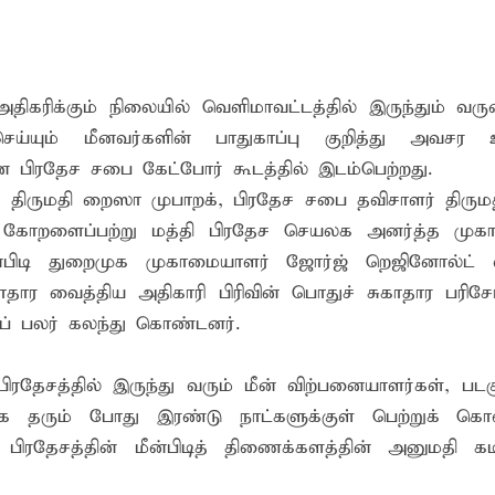
 சுற்றாடல் சார் செயற்பாட்டு முகாம்
் கழகத்தின் ரீஜென்சி டி20 பிளாஸ்ட் கிரிக்கெட் சுற்றுப்போட்டி 
ங்கி – பொலிஸார் இணைந்து அம்பாறையில் விசேட விழிப்புணர்வு
ிகரிக்கும் நிலையில் வெளிமாவட்டத்தில் இருந்தும் வரு
்யும் மீனவர்களின் பாதுகாப்பு குறித்து அவசர உ
பிரதேச சபை கேட்போர் கூடத்தில் இடம்பெற்றது.
 திருமதி றைஸா முபாறக், பிரதேச சபை தவிசாளர் திரு
் கோறளைப்பற்று மத்தி பிரதேச செயலக அனர்த்த முக
்பிடி துறைமுக முகாமையாளர் ஜோர்ஜ் றெஜினோல்ட் வ
ார வைத்திய அதிகாரி பிரிவின் பொதுச் சுகாதார பரிசோ
னப் பலர் கலந்து கொண்டனர்.
ேசத்தில் இருந்து வரும் மீன் விற்பனையாளர்கள், படகு 
 தரும் போது இரண்டு நாட்களுக்குள் பெற்றுக் கொள
 பிரதேசத்தின் மீன்பிடித் திணைக்களத்தின் அனுமதி கடி