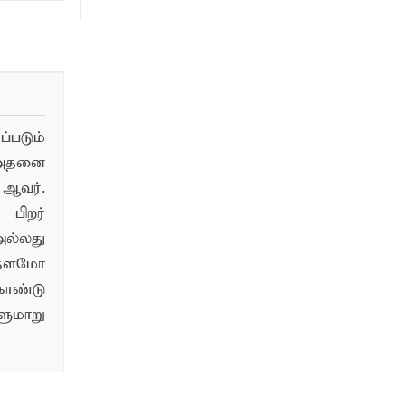
படும்
 அதனை
ஆவர்.
பிறர்
ல்லது
்தளமோ
ொண்டு
மாறு