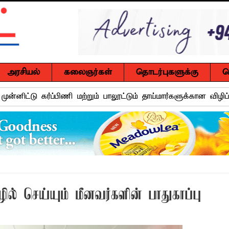
அரசியல்
கலைஞர்கள்
தொடர்புகளுக்கு
ச
 முன்னிட்டு கர்ப்பிணி மற்றும் பாலூட்டும் தாய்மார்களுக்கான விழி
்.ஏ.எம். ரயீஸுக்கு உணர்வுபூர்வமான பிரியாவிடை
ுசைலுக்கு தென்கிழக்குப் பல்கலைக்கழகத்தில் கௌரவம்!
்கு எதிராகச் சட்ட நடவடிக்கை! மனித நுகர்வுக்குப் பொருத்தமற்ற
வாடி அமைப்பது குறித்து விசேட ஆலோசனைக் கூட்டம் : மக்களின்
ல் செய்யும் மீனவர்களின் பாதுகாப்பு
ஒரு மாணவனின் கனவைக் கலைக்காதீர்கள்" – தென்கிழக்குப் பல்கல
ுவர் உயிரிழப்பு, மற்றையவர் அவசர சிகிச்சை பிரிவில் அனுமதிக்கப்