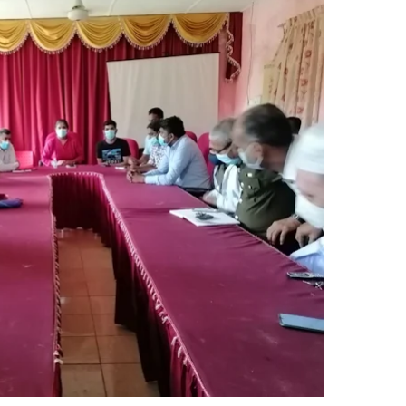
 உறுப்பினர்கள் வாக்களிக்க வேண்டும் – மனித உரிமைகள் செயற்
 போக்குவரத்துச் சோதனை- 187 வழக்குகள் பதிவு, 23 மோட்டார் சை
தகவல் தொழில்நுட்ப குறுகியகால கற்கைநெறி ஆரம்பம்: பன்முகக் க
். எம். பாஸில்
றுவடைக்குத் தயாராகவிருந்த நெல் வயல்களை துவம்சம் செய்த கா
ம் ஓர் பெருமை
, ஒன்பது அமர்வுகள்; 3,397 பட்டதாரிகளுக்கு பட்டங்கள் – சிறந்த 
கள்
வது ஆண்டு பவள விழா ஏற்பாடுகள் தொடர்பாக அம்பாறை மாவட
்தின் புதிய செயலாளராக நாபி எம். முஸ்னி பதவியேற்பு
மத்தின் மறைந்திருக்கும் அதிசயம்