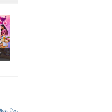
...
Older Post