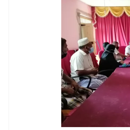
NGO சட்டமூலத்திற்கு எதிராக பாராளுமன்ற
வேண்டுகோள்
அக்கரைப்பற்று பொலிஸ் பிரிவில் அதிரடிப்
தென்கிழக்குப் பல்கலைக்கழகத்தில் புவித் 
காலத்தின் தேவை – பீடாதிபதி பேராசிரியர் எம
தீகவாபியில் பயிர்ச்செய்கைகள் நாசம்- அ
தென்கிழக்குப் பல்கலைக்கழகத்திற்கு மேலு
தென்கிழக்குப் பல்கலையில் மூன்று நாட்கள்
நினைவுப் பதக்கங்கள் மற்றும் சிறப்புப் பரிசு
இலங்கை அஹ்திய்யா பாடசாலைகளின் 75ஆ
தென்கிழக்குப் பல்கலைக்கழக ஊழியர் சங்கத
வியப்பில் ஆழ்த்தும் விபூதி மலை! – கதிர்கா