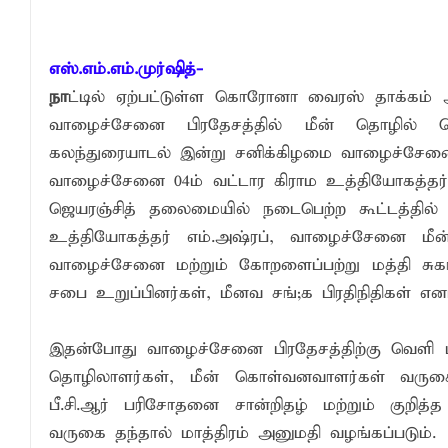
சாய்ந்தமருது லீடர் அஸ்ரப் வித்தியாலயத்தில்
சாய்ந்தமருது ரியல் பிளாஸ்டர் விளையாட்டுக
எஸ்.எம்.எம்.முர்ஷித்-
நிதி மோசடிகளைத் தடுப்பதற்காக மத்திய வ
நா
ட்டில் ஏற்பட்டுள்ள கொரோனா வைரஸ் தாக்கம் அத
வாழைச்சேனை பிரதேசத்தில் மீன் தொழில் செய
கலந்துரையாடல் இன்று சனிக்கிழமை வாழைச்சேனை 
வாழைச்சேனை 04ம் வட்டார கிராம உத்தியோகத்தர்
ஜெயரஞ்சித் தலைமையில் நடைபெற்ற கூட்டத்தில
உத்தியோகத்தர் எம்.அஷ்ரப், வாழைச்சேனை மீன
வாழைச்சேனை மற்றும் கோறளைப்பற்று மத்தி சுகாத
சபை உறுப்பினர்கள், மீனவ சங்;க பிரதிநிதிகள் எ
இதன்போது வாழைச்சேனை பிரதேசத்திற்கு வெளி பிரத
தொழிலாளர்கள், மீன் கொள்வனவாளர்கள் வருகை
பீ.சி.ஆர் பரிசோதனை சான்றிதழ் மற்றும் குறித்த
வருகை தந்தால் மாத்திரம் அனுமதி வழங்கப்படும்.