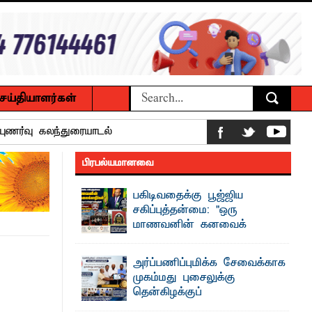
ெய்தியாளர்கள்
ப்புணர்வு கலந்துரையாடல்
பிரபல்யமானவை
 உணவுகள் கைப்பற்றப்பட்டுக் அழிப்பு
பகிடிவதைக்கு பூஜ்ஜிய
சகிப்புத்தன்மை: "ஒரு
 நீண்டகால தேவைக்கு தீர்வு காண
மாணவனின் கனவைக்
கலைக்காதீர்கள்" –
தென்கிழக்குப் பல்கலைக்கழக உபவேந்தர்
அர்ப்பணிப்புமிக்க சேவைக்காக
வலியுறுத்தல்
முகம்மது புசைலுக்கு
ைக்கழக உபவேந்தர் வலியுறுத்தல்
"ஒ ரு மாணவனின் அல்லது மாணவியின்
தென்கிழக்குப்
கனவு என்னால் கலைக்கப்படாது" என்ற
உறுதியை ஒவ்வொரு மாணவரும் ...
பல்கலைக்கழகத்தில் கௌரவம்!
பட்டுள்ளார்.