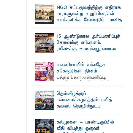
தெ ன்கிழக்குப் பல்கலைக்கழகத்தின் கலை
NGO சட்டமூலத்திற்கு எதிராக
பாட்டாளர் அருட்பணி லூக்ஜோன்
மற்றும் கலாசாரப் பீடத்தின் கல்வி மற்றும்
நிர்வாக வளர்ச்சியில் ...
பாராளுமன்ற உறுப்பினர்கள்
வாக்களிக்க வேண்டும் – மனித
உரிமைகள் செயற்பாட்டாளர்
க்கிள்கள் பறிமுதல்
அருட்பணி லூக்ஜோன் வேண்டுகோள்
15 ஆண்டுகால அர்ப்பணிப்புச்
ஜே. எப். காமிலா பேகம்- இ லங்கை
ல்வியும் நவீன தொழில்நுட்பமும்
சேவைக்கு எம்.ஏ.எம்.
அரசாங்கம் அரசுசாரா அமைப்புகள் (NGO)
தொடர்பான புதிய சட்டமூலத்தை ...
ரயீஸுக்கு உணர்வுபூர்வமான
பிரியாவிடை
ட்டு யானைகள்
தெ ன்கிழக்குப் பல்கலைக்கழகத்தின்
வவுனியாவில் சர்வதேச
நிர்வாக பிரிவிலும் பிரயோக விஞ்ஞான
பீடத்திலும் 15 ஆண்டுகள் ...
சகோதரிகள் தினம்!
புத்தகங்கள் அன்பளிப்பு,
மாணவர்களுக்கு தங்கப்பதக்கங்கள்,
அத்தியாவசிய பொருட்கள்
வழங்கல், கவியரங்கம் மற்றும் கலை
நிகழ்ச்சிகளுடன் ...
தென்கிழக்குப்
பல்கலைக்கழகத்தில் புவித்
்டத்தில் ஆலோசனைக் கூட்டம்
தகவல் தொழில்நுட்ப
குறுகியகால கற்கைநெறி
ஆரம்பம்: பன்முகக் கல்வியும் நவீன
கல்முனை - பாண்டிருப்பில்
தொழில்நுட்பமும் காலத்தின் தேவை –
வீதி விபத்து ஒருவர்
பீடாதிபதி பேராசிரியர் எம். எம். பாஸில்