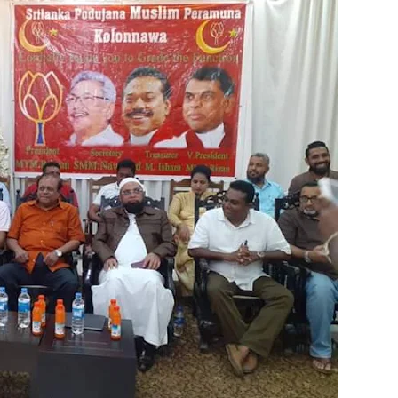
தகவல் தொழில்நுட்ப குறுகியகால கற்கைநெறி ஆரம்பம்: பன்முகக் க
். எம். பாஸில்
றுவடைக்குத் தயாராகவிருந்த நெல் வயல்களை துவம்சம் செய்த கா
ம் ஓர் பெருமை
, ஒன்பது அமர்வுகள்; 3,397 பட்டதாரிகளுக்கு பட்டங்கள் – சிறந்த 
கள்
வது ஆண்டு பவள விழா ஏற்பாடுகள் தொடர்பாக அம்பாறை மாவட
்தின் புதிய செயலாளராக நாபி எம். முஸ்னி பதவியேற்பு
மத்தின் மறைந்திருக்கும் அதிசயம்
 சுற்றாடல் சார் செயற்பாட்டு முகாம்
் கழகத்தின் ரீஜென்சி டி20 பிளாஸ்ட் கிரிக்கெட் சுற்றுப்போட்டி 
ங்கி – பொலிஸார் இணைந்து அம்பாறையில் விசேட விழிப்புணர்வு
்தேக நபருக்கு சரீரப் பிணை-கல்முனை நீதிவான் நீதிமன்றம் உத்