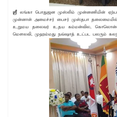
பாரம்பரிய அரசியலுக்கு முற்றுப்புள்ளியா
ஸ்ரீ
ல‌ங்கா பொதுஜ‌ன‌ முஸ்லிம் முன்ன‌ணியின் ஏற்பாட
2026 - 2027 இல் வலுவான El Niño உருவாக
முன்னாள் அமைச்ச‌ர் பைச‌ர் முஸ்த‌பா த‌லைமையில் ந‌ட
எச்சரிக்கை!
உறும‌ய‌ த‌லைவ‌ர் உத‌ய‌ க‌ம்ம‌ன்வில‌, கொலொன்னாவ
மௌல‌வி, முஹ‌ம்ம‌து ந‌வ்ஷாத் உட்ப‌ட‌ ப‌ல‌ரும் க‌ல‌