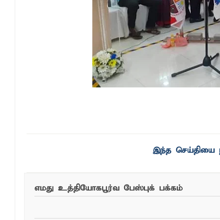
இந்த செய்தியை ந
எமது உத்தியோகபூர்வ பேஸ்புக் பக்கம்