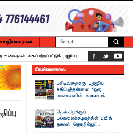
ெய்தியாளர்கள்
 உணவுகள் கைப்பற்றப்பட்டுக் அழிப்பு
 நீண்டகால தேவைக்கு தீர்வு காண
பிரபல்யமானவை
பகிடிவதைக்கு பூஜ்ஜிய
ைக்கழக உபவேந்தர் வலியுறுத்தல்
சகிப்புத்தன்மை: "ஒரு
மாணவனின் கனவைக்
பட்டுள்ளார்.
கலைக்காதீர்கள்" –
தென்கிழக்குப் பல்கலைக்கழக உபவேந்தர்
பாட்டாளர் அருட்பணி லூக்ஜோன்
திப்பு
தென்கிழக்குப்
வலியுறுத்தல்
பல்கலைக்கழகத்தில் புவித்
"ஒ ரு மாணவனின் அல்லது மாணவியின்
தகவல் தொழில்நுட்ப
கனவு என்னால் கலைக்கப்படாது" என்ற
க்கிள்கள் பறிமுதல்
உறுதியை ஒவ்வொரு மாணவரும் ...
குறுகியகால கற்கைநெறி