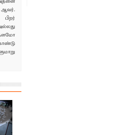
 அதனை
ஆவர்.
பிறர்
ல்லது
்தளமோ
ொண்டு
மாறு