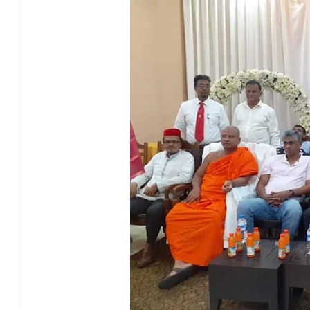
தென்கிழக்குப் பல்கலைக்கழகத்தில் புவித் 
காலத்தின் தேவை – பீடாதிபதி பேராசிரியர் எம
தீகவாபியில் பயிர்ச்செய்கைகள் நாசம்- அ
தென்கிழக்குப் பல்கலைக்கழகத்திற்கு மேலு
தென்கிழக்குப் பல்கலையில் மூன்று நாட்கள்
நினைவுப் பதக்கங்கள் மற்றும் சிறப்புப் பரிசு
இலங்கை அஹ்திய்யா பாடசாலைகளின் 75ஆ
தென்கிழக்குப் பல்கலைக்கழக ஊழியர் சங்கத
வியப்பில் ஆழ்த்தும் விபூதி மலை! – கதிர்கா
சாய்ந்தமருது லீடர் அஸ்ரப் வித்தியாலயத்தில்
சாய்ந்தமருது ரியல் பிளாஸ்டர் விளையாட்டுக
நிதி மோசடிகளைத் தடுப்பதற்காக மத்திய வ
பொலிஸ் சிறைக்கூடத்தை வீடியோ எடுத்த சந