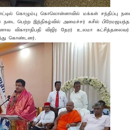
? இடதுசாரிக் கொள்கையை நோக்கி வடகிழக்கு மக்கள்
்டில் கொழும்பு கொலொன்னாவில் ம‌க்க‌ள் ச‌ந்திப்பு ந‌டை
ிறது: இலங்கை - இந்தியாவுக்கு வறட்சி, வெள்ளம் மற்றும் பரு
ை பெற்ற‌ இந்நிக‌ழ்வில் அமைச்ச‌ர் சுசில் பிரேம‌ஜ‌ய‌ந்த‌,
‌ விகாராதிப‌தி விஜிர‌ தேர‌ர் உல‌மா க‌ட்சித்த‌லைவ‌ர்
ந்து கொண்ட‌ன‌ர்.