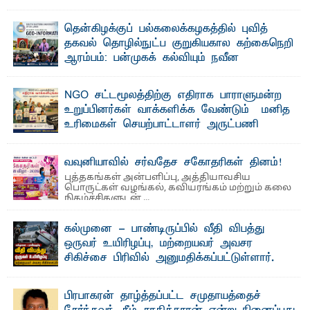
வலியுறுத்தல்
"ஒ ரு மாணவனின் அல்லது மாணவியின் கனவு என்னால்
தென்கிழக்குப் பல்கலைக்கழகத்தில் புவித்
கலைக்கப்படாது" என்ற உறுதியை ஒவ்வொரு மாணவரும் ...
தகவல் தொழில்நுட்ப குறுகியகால கற்கைநெறி
ஆரம்பம்: பன்முகக் கல்வியும் நவீன
தொழில்நுட்பமும் காலத்தின் தேவை – பீடாதிபதி
பேராசிரியர் எம். எம். பாஸில்
NGO சட்டமூலத்திற்கு எதிராக பாராளுமன்ற
தெ ன்கிழக்குப் பல்கலைக்கழகத்தின் கலை மற்றும் கலாசார
உறுப்பினர்கள் வாக்களிக்க வேண்டும் – மனித
பீடத்தின் புவியியல் துறையினால் ...
உரிமைகள் செயற்பாட்டாளர் அருட்பணி
லூக்ஜோன் வேண்டுகோள்
ஜே. எப். காமிலா பேகம்- இ லங்கை அரசாங்கம் அரசுசாரா
வவுனியாவில் சர்வதேச சகோதரிகள் தினம்!
அமைப்புகள் (NGO) தொடர்பான புதிய சட்டமூலத்தை ...
புத்தகங்கள் அன்பளிப்பு, அத்தியாவசிய
பொருட்கள் வழங்கல், கவியரங்கம் மற்றும் கலை
நிகழ்ச்சிகளுடன் ...
கல்முனை - பாண்டிருப்பில் வீதி விபத்து
ஒருவர் உயிரிழப்பு, மற்றையவர் அவசர
சிகிச்சை பிரிவில் அனுமதிக்கப்பட்டுள்ளார்.
ஷனா- அ ம்பாறை மாவட்டம் கல்முனை ஆதார
வைத்தியசாலைக்கு அருகாமையில் உள்ள கல்முனை -
பாண்டிருப்பு ...
பிரபாகரன் தாழ்த்தப்பட்ட சமுதாயத்தைச்