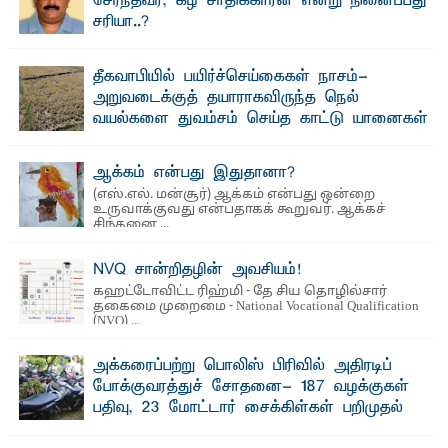
சேர்ந்தவர், கீழ் சாதிக்காரன் என்று நினைப்பது
சரியா..?
விடுதலைப் புலிகளின் தலைவர் பிரபாகரன் அவர்கள்
வெள்ளாளரல்லாதவர் என்பதால் அவர் தாழ்த்தப்பட்ட ...
தீகவாபியில் பயிர்ச்செய்கைகள் நாசம்-
அறுவடைக்குத் தயாராகவிருந்த நெல்
வயல்களை துவம்சம் செய்த காட்டு யானைகள்
பாறுக் ஷிஹான்- அ ம்பாறை மாவட்டத்தின் தீகவாபி
பிரதேசத்தில் அறுவடைக்குத் தயாரான நிலையில்
காணப்பட்ட பல ...
ஆக்கம் என்பது இதுதானா?
(எஸ்.எல். மன்சூர்) ஆக்கம் என்பது ஒன்றை
உருவாக்குவது என்பதாகக் கூறுவர். ஆக்கச்
சிந்தனை ...
NVQ சான்றிதழின் அவசியம்!
கஹட்டோவிட்ட ரிஹ்மி - தே சிய தொழில்சார்
தகைமை முறைமை - National Vocational Qualification
(NVQ) ...
அக்கரைப்பற்று பொலிஸ் பிரிவில் அதிரடிப்
போக்குவரத்துச் சோதனை- 187 வழக்குகள்
பதிவு, 23 மோட்டார் சைக்கிள்கள் பறிமுதல்
பாறுக் ஷிஹான்- அ க்கரைப்பற்று பொலிஸ் நிர்வாகப்
பிரிவுக்குட்பட்ட பகுதிகளில் நேற்று (31) ...