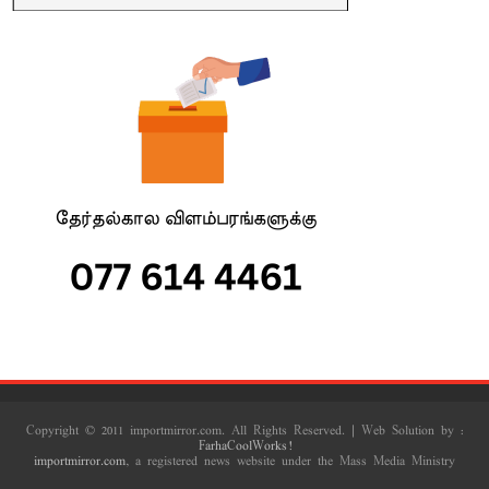
Copyright © 2011 importmirror.com. All Rights Reserved. | Web Solution by :
FarhaCoolWorks!
importmirror.com
, a registered news website under the Mass Media Ministry