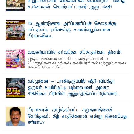
உறுப்பினர்கள் வாக்களிக்க வேண்டும் – மனித
உரிமைகள் செயற்பாட்டாளர் அருட்பணி
லூக்ஜோன் வேண்டுகோள்
ஜே. எப். காமிலா பேகம்- இ லங்கை அரசாங்கம் அரசுசாரா
15 ஆண்டுகால அர்ப்பணிப்புச் சேவைக்கு
அமைப்புகள் (NGO) தொடர்பான புதிய சட்டமூலத்தை ...
எம்.ஏ.எம். ரயீஸுக்கு உணர்வுபூர்வமான
பிரியாவிடை
தெ ன்கிழக்குப் பல்கலைக்கழகத்தின் நிர்வாக பிரிவிலும்
பிரயோக விஞ்ஞான பீடத்திலும் 15 ஆண்டுகள் ...
வவுனியாவில் சர்வதேச சகோதரிகள் தினம்!
புத்தகங்கள் அன்பளிப்பு, அத்தியாவசிய
பொருட்கள் வழங்கல், கவியரங்கம் மற்றும் கலை
நிகழ்ச்சிகளுடன் ...
கல்முனை - பாண்டிருப்பில் வீதி விபத்து
ஒருவர் உயிரிழப்பு, மற்றையவர் அவசர
சிகிச்சை பிரிவில் அனுமதிக்கப்பட்டுள்ளார்.
ஷனா- அ ம்பாறை மாவட்டம் கல்முனை ஆதார
வைத்தியசாலைக்கு அருகாமையில் உள்ள கல்முனை -
பாண்டிருப்பு ...
பிரபாகரன் தாழ்த்தப்பட்ட சமுதாயத்தைச்
சேர்ந்தவர், கீழ் சாதிக்காரன் என்று நினைப்பது
சரியா..?
விடுதலைப் புலிகளின் தலைவர் பிரபாகரன் அவர்கள்
வெள்ளாளரல்லாதவர் என்பதால் அவர் தாழ்த்தப்பட்ட ...