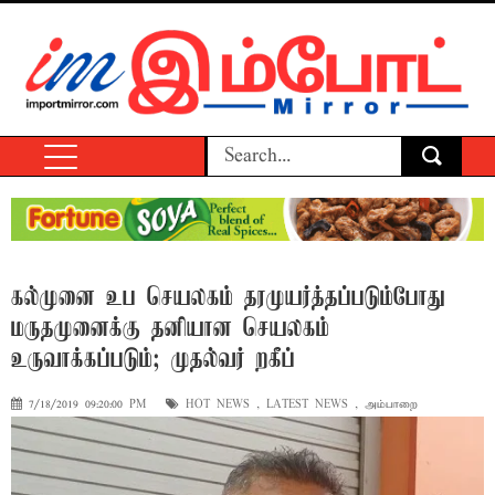
கல்முனை உப செயலகம் தரமுயர்த்தப்படும்போது
மருதமுனைக்கு தனியான செயலகம்
உருவாக்கப்படும்; முதல்வர் றகீப்
7/18/2019 09:20:00 PM
HOT NEWS
,
LATEST NEWS
,
அம்பாறை