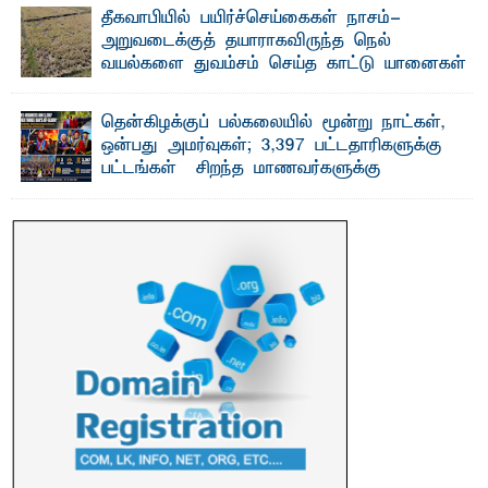
தீகவாபியில் பயிர்ச்செய்கைகள் நாசம்-
அறுவடைக்குத் தயாராகவிருந்த நெல்
வயல்களை துவம்சம் செய்த காட்டு யானைகள்
பாறுக் ஷிஹான்- அ ம்பாறை மாவட்டத்தின் தீகவாபி
பிரதேசத்தில் அறுவடைக்குத் தயாரான நிலையில்
காணப்பட்ட பல ...
தென்கிழக்குப் பல்கலையில் மூன்று நாட்கள்,
ஒன்பது அமர்வுகள்; 3,397 பட்டதாரிகளுக்கு
பட்டங்கள் – சிறந்த மாணவர்களுக்கு
தங்கப்பதக்கங்கள், நினைவுப் பதக்கங்கள்
மற்றும் சிறப்புப் பரிசுகள்
எம்.வை. அமீர்- ஒ லுவிலில் அமைந்துள்ள தென்கிழக்குப்
பல்கலைக்கழகத்தின் 18ஆவது பொதுப் பட்டமளிப்பு விழா ...