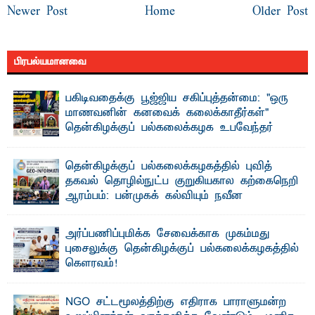
Newer Post
Home
Older Post
பிரபல்யமானவை
பகிடிவதைக்கு பூஜ்ஜிய சகிப்புத்தன்மை: "ஒரு
மாணவனின் கனவைக் கலைக்காதீர்கள்" –
தென்கிழக்குப் பல்கலைக்கழக உபவேந்தர்
வலியுறுத்தல்
"ஒ ரு மாணவனின் அல்லது மாணவியின் கனவு என்னால்
தென்கிழக்குப் பல்கலைக்கழகத்தில் புவித்
கலைக்கப்படாது" என்ற உறுதியை ஒவ்வொரு மாணவரும் ...
தகவல் தொழில்நுட்ப குறுகியகால கற்கைநெறி
ஆரம்பம்: பன்முகக் கல்வியும் நவீன
தொழில்நுட்பமும் காலத்தின் தேவை – பீடாதிபதி
பேராசிரியர் எம். எம். பாஸில்
அர்ப்பணிப்புமிக்க சேவைக்காக முகம்மது
தெ ன்கிழக்குப் பல்கலைக்கழகத்தின் கலை மற்றும் கலாசார
புசைலுக்கு தென்கிழக்குப் பல்கலைக்கழகத்தில்
பீடத்தின் புவியியல் துறையினால் ...
கௌரவம்!
தெ ன்கிழக்குப் பல்கலைக்கழகத்தின் கலை மற்றும் கலாசாரப்
பீடத்தின் கல்வி மற்றும் நிர்வாக வளர்ச்சியில் ...
NGO சட்டமூலத்திற்கு எதிராக பாராளுமன்ற