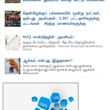
வயல்களை துவம்சம் செய்த காட்டு யானைகள்
பாறுக் ஷிஹான்- அ ம்பாறை மாவட்டத்தின் தீகவாபி
பிரதேசத்தில் அறுவடைக்குத் தயாரான நிலையில்
காணப்பட்ட பல ...
தென்கிழக்குப் பல்கலையில் மூன்று நாட்கள்,
ஒன்பது அமர்வுகள்; 3,397 பட்டதாரிகளுக்கு
பட்டங்கள் – சிறந்த மாணவர்களுக்கு
தங்கப்பதக்கங்கள், நினைவுப் பதக்கங்கள்
மற்றும் சிறப்புப் பரிசுகள்
NVQ சான்றிதழின் அவசியம்!
எம்.வை. அமீர்- ஒ லுவிலில் அமைந்துள்ள தென்கிழக்குப்
கஹட்டோவிட்ட ரிஹ்மி - தே சிய தொழில்சார்
பல்கலைக்கழகத்தின் 18ஆவது பொதுப் பட்டமளிப்பு விழா ...
தகைமை முறைமை - National Vocational Qualification
(NVQ) ...
ஆக்கம் என்பது இதுதானா?
(எஸ்.எல். மன்சூர்) ஆக்கம் என்பது ஒன்றை
உருவாக்குவது என்பதாகக் கூறுவர். ஆக்கச்
சிந்தனை ...