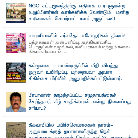
பேராசிரியர் எம். எம். பாஸில்
NGO சட்டமூலத்திற்கு எதிராக பாராளுமன்ற
தெ ன்கிழக்குப் பல்கலைக்கழகத்தின் கலை மற்றும் கலாசார
உறுப்பினர்கள் வாக்களிக்க வேண்டும் – மனித
பீடத்தின் புவியியல் துறையினால் ...
உரிமைகள் செயற்பாட்டாளர் அருட்பணி
லூக்ஜோன் வேண்டுகோள்
ஜே. எப். காமிலா பேகம்- இ லங்கை அரசாங்கம் அரசுசாரா
வவுனியாவில் சர்வதேச சகோதரிகள் தினம்!
அமைப்புகள் (NGO) தொடர்பான புதிய சட்டமூலத்தை ...
புத்தகங்கள் அன்பளிப்பு, அத்தியாவசிய
பொருட்கள் வழங்கல், கவியரங்கம் மற்றும் கலை
நிகழ்ச்சிகளுடன் ...
கல்முனை - பாண்டிருப்பில் வீதி விபத்து
ஒருவர் உயிரிழப்பு, மற்றையவர் அவசர
சிகிச்சை பிரிவில் அனுமதிக்கப்பட்டுள்ளார்.
ஷனா- அ ம்பாறை மாவட்டம் கல்முனை ஆதார
வைத்தியசாலைக்கு அருகாமையில் உள்ள கல்முனை -
பாண்டிருப்பு ...
பிரபாகரன் தாழ்த்தப்பட்ட சமுதாயத்தைச்
சேர்ந்தவர், கீழ் சாதிக்காரன் என்று நினைப்பது
சரியா..?
விடுதலைப் புலிகளின் தலைவர் பிரபாகரன் அவர்கள்
வெள்ளாளரல்லாதவர் என்பதால் அவர் தாழ்த்தப்பட்ட ...
தீகவாபியில் பயிர்ச்செய்கைகள் நாசம்-
அறுவடைக்குத் தயாராகவிருந்த நெல்