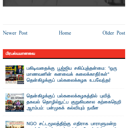
Newer Post
Home
Older Post
பிரபல்யமானவை
பகிடிவதைக்கு பூஜ்ஜிய சகிப்புத்தன்மை: "ஒரு
மாணவனின் கனவைக் கலைக்காதீர்கள்" –
தென்கிழக்குப் பல்கலைக்கழக உபவேந்தர்
வலியுறுத்தல்
"ஒ ரு மாணவனின் அல்லது மாணவியின் கனவு என்னால்
தென்கிழக்குப் பல்கலைக்கழகத்தில் புவித்
கலைக்கப்படாது" என்ற உறுதியை ஒவ்வொரு மாணவரும் ...
தகவல் தொழில்நுட்ப குறுகியகால கற்கைநெறி
ஆரம்பம்: பன்முகக் கல்வியும் நவீன
தொழில்நுட்பமும் காலத்தின் தேவை – பீடாதிபதி
பேராசிரியர் எம். எம். பாஸில்
NGO சட்டமூலத்திற்கு எதிராக பாராளுமன்ற
தெ ன்கிழக்குப் பல்கலைக்கழகத்தின் கலை மற்றும் கலாசார