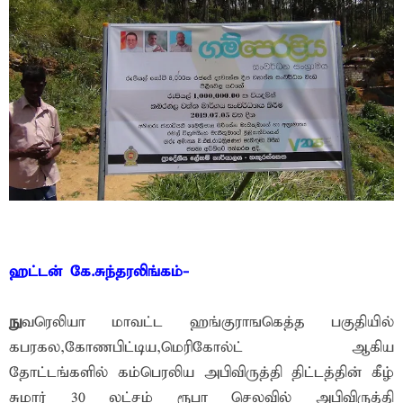
ஹட்டன் கே.சுந்தரலிங்கம்-
நு
வரெலியா மாவட்ட ஹங்குராஙகெத்த பகுதியில்
கபரகல,கோணபிட்டிய,மெரிகோல்ட் ஆகிய
தோட்டங்களில் கம்பெரலிய அபிவிருத்தி திட்டத்தின் கீழ்
சுமார் 30 லட்சம் ரூபா செலவில் அபிவிருத்தி