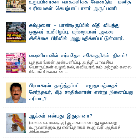
உறுப்பினர்கள் வாக்களிக்க வேண்டும் – மனித
பீடத்தின் புவியியல் துறையினால் ...
உரிமைகள் செயற்பாட்டாளர் அருட்பணி
லூக்ஜோன் வேண்டுகோள்
ஜே. எப். காமிலா பேகம்- இ லங்கை அரசாங்கம் அரசுசாரா
கல்முனை - பாண்டிருப்பில் வீதி விபத்து
அமைப்புகள் (NGO) தொடர்பான புதிய சட்டமூலத்தை ...
ஒருவர் உயிரிழப்பு, மற்றையவர் அவசர
சிகிச்சை பிரிவில் அனுமதிக்கப்பட்டுள்ளார்.
ஷனா- அ ம்பாறை மாவட்டம் கல்முனை ஆதார
வைத்தியசாலைக்கு அருகாமையில் உள்ள கல்முனை -
பாண்டிருப்பு ...
வவுனியாவில் சர்வதேச சகோதரிகள் தினம்!
புத்தகங்கள் அன்பளிப்பு, அத்தியாவசிய
பொருட்கள் வழங்கல், கவியரங்கம் மற்றும் கலை
நிகழ்ச்சிகளுடன் ...
பிரபாகரன் தாழ்த்தப்பட்ட சமுதாயத்தைச்
சேர்ந்தவர், கீழ் சாதிக்காரன் என்று நினைப்பது
சரியா..?
விடுதலைப் புலிகளின் தலைவர் பிரபாகரன் அவர்கள்
வெள்ளாளரல்லாதவர் என்பதால் அவர் தாழ்த்தப்பட்ட ...
ஆக்கம் என்பது இதுதானா?
(எஸ்.எல். மன்சூர்) ஆக்கம் என்பது ஒன்றை
உருவாக்குவது என்பதாகக் கூறுவர். ஆக்கச்
சிந்தனை ...