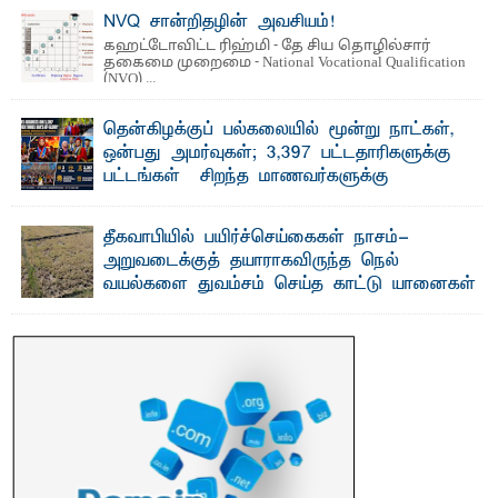
NVQ சான்றிதழின் அவசியம்!
கஹட்டோவிட்ட ரிஹ்மி - தே சிய தொழில்சார்
தகைமை முறைமை - National Vocational Qualification
(NVQ) ...
தென்கிழக்குப் பல்கலையில் மூன்று நாட்கள்,
ஒன்பது அமர்வுகள்; 3,397 பட்டதாரிகளுக்கு
பட்டங்கள் – சிறந்த மாணவர்களுக்கு
தங்கப்பதக்கங்கள், நினைவுப் பதக்கங்கள்
மற்றும் சிறப்புப் பரிசுகள்
தீகவாபியில் பயிர்ச்செய்கைகள் நாசம்-
எம்.வை. அமீர்- ஒ லுவிலில் அமைந்துள்ள தென்கிழக்குப்
அறுவடைக்குத் தயாராகவிருந்த நெல்
பல்கலைக்கழகத்தின் 18ஆவது பொதுப் பட்டமளிப்பு விழா ...
வயல்களை துவம்சம் செய்த காட்டு யானைகள்
பாறுக் ஷிஹான்- அ ம்பாறை மாவட்டத்தின் தீகவாபி
பிரதேசத்தில் அறுவடைக்குத் தயாரான நிலையில்
காணப்பட்ட பல ...