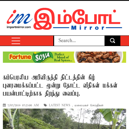
கம்பெரலிய அபிவிருத்தி திட்டத்தின் கீழ்
புனரமைக்கப்பட்ட மூன்று தோட்ட வீதிகள் மக்கள்
பயன்பாட்டிற்காக திறந்து வைப்பு.
7/07/2019 07:23:00 AM
LATEST NEWS
,
மலையகச் செய்திகள்