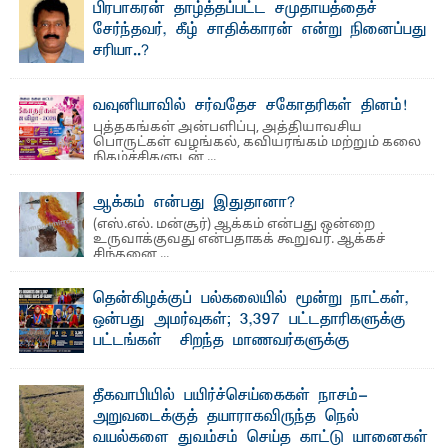
பாண்டிருப்பு ...
பிரபாகரன் தாழ்த்தப்பட்ட சமுதாயத்தைச்
சேர்ந்தவர், கீழ் சாதிக்காரன் என்று நினைப்பது
சரியா..?
விடுதலைப் புலிகளின் தலைவர் பிரபாகரன் அவர்கள்
வெள்ளாளரல்லாதவர் என்பதால் அவர் தாழ்த்தப்பட்ட ...
வவுனியாவில் சர்வதேச சகோதரிகள் தினம்!
புத்தகங்கள் அன்பளிப்பு, அத்தியாவசிய
பொருட்கள் வழங்கல், கவியரங்கம் மற்றும் கலை
நிகழ்ச்சிகளுடன் ...
ஆக்கம் என்பது இதுதானா?
(எஸ்.எல். மன்சூர்) ஆக்கம் என்பது ஒன்றை
உருவாக்குவது என்பதாகக் கூறுவர். ஆக்கச்
சிந்தனை ...
தென்கிழக்குப் பல்கலையில் மூன்று நாட்கள்,
ஒன்பது அமர்வுகள்; 3,397 பட்டதாரிகளுக்கு
பட்டங்கள் – சிறந்த மாணவர்களுக்கு
தங்கப்பதக்கங்கள், நினைவுப் பதக்கங்கள்
மற்றும் சிறப்புப் பரிசுகள்
தீகவாபியில் பயிர்ச்செய்கைகள் நாசம்-
எம்.வை. அமீர்- ஒ லுவிலில் அமைந்துள்ள தென்கிழக்குப்
அறுவடைக்குத் தயாராகவிருந்த நெல்
பல்கலைக்கழகத்தின் 18ஆவது பொதுப் பட்டமளிப்பு விழா ...
வயல்களை துவம்சம் செய்த காட்டு யானைகள்