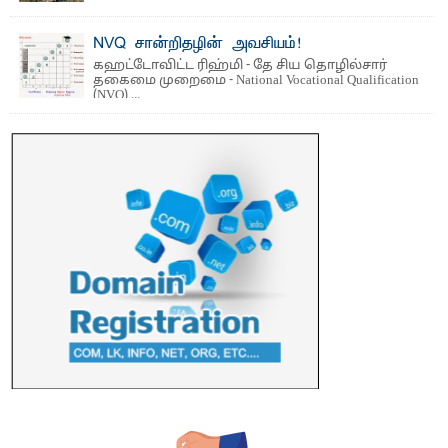
பாறுக் ஷிஹான்- அ ம்பாறை மாவட்டத்தின் தீகவாபி
பிரதேசத்தில் அறுவடைக்குத் தயாரான நிலையில்
காணப்பட்ட பல ...
NVQ சான்றிதழின் அவசியம்!
கஹட்டோவிட்ட ரிஹ்மி - தே சிய தொழில்சார்
தகைமை முறைமை - National Vocational Qualification
(NVQ) ...