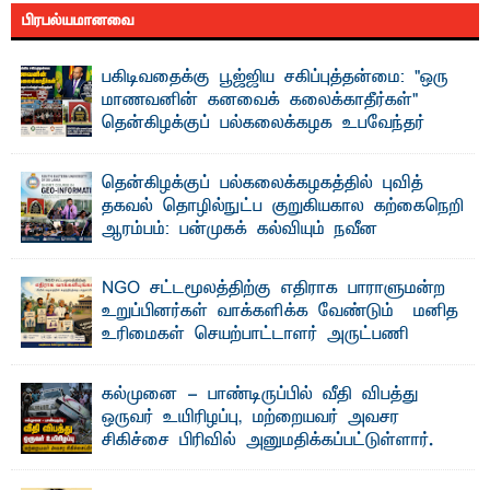
பிரபல்யமானவை
பகிடிவதைக்கு பூஜ்ஜிய சகிப்புத்தன்மை: "ஒரு
மாணவனின் கனவைக் கலைக்காதீர்கள்" –
தென்கிழக்குப் பல்கலைக்கழக உபவேந்தர்
வலியுறுத்தல்
"ஒ ரு மாணவனின் அல்லது மாணவியின் கனவு என்னால்
தென்கிழக்குப் பல்கலைக்கழகத்தில் புவித்
கலைக்கப்படாது" என்ற உறுதியை ஒவ்வொரு மாணவரும் ...
தகவல் தொழில்நுட்ப குறுகியகால கற்கைநெறி
ஆரம்பம்: பன்முகக் கல்வியும் நவீன
தொழில்நுட்பமும் காலத்தின் தேவை – பீடாதிபதி
பேராசிரியர் எம். எம். பாஸில்
NGO சட்டமூலத்திற்கு எதிராக பாராளுமன்ற
தெ ன்கிழக்குப் பல்கலைக்கழகத்தின் கலை மற்றும் கலாசார
உறுப்பினர்கள் வாக்களிக்க வேண்டும் – மனித
பீடத்தின் புவியியல் துறையினால் ...
உரிமைகள் செயற்பாட்டாளர் அருட்பணி
லூக்ஜோன் வேண்டுகோள்
ஜே. எப். காமிலா பேகம்- இ லங்கை அரசாங்கம் அரசுசாரா
கல்முனை - பாண்டிருப்பில் வீதி விபத்து
அமைப்புகள் (NGO) தொடர்பான புதிய சட்டமூலத்தை ...
ஒருவர் உயிரிழப்பு, மற்றையவர் அவசர
சிகிச்சை பிரிவில் அனுமதிக்கப்பட்டுள்ளார்.
ஷனா- அ ம்பாறை மாவட்டம் கல்முனை ஆதார
வைத்தியசாலைக்கு அருகாமையில் உள்ள கல்முனை -