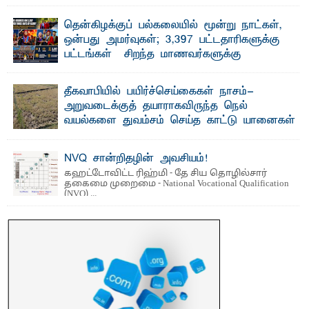
தென்கிழக்குப் பல்கலையில் மூன்று நாட்கள்,
ஒன்பது அமர்வுகள்; 3,397 பட்டதாரிகளுக்கு
பட்டங்கள் – சிறந்த மாணவர்களுக்கு
தங்கப்பதக்கங்கள், நினைவுப் பதக்கங்கள்
மற்றும் சிறப்புப் பரிசுகள்
தீகவாபியில் பயிர்ச்செய்கைகள் நாசம்-
எம்.வை. அமீர்- ஒ லுவிலில் அமைந்துள்ள தென்கிழக்குப்
அறுவடைக்குத் தயாராகவிருந்த நெல்
பல்கலைக்கழகத்தின் 18ஆவது பொதுப் பட்டமளிப்பு விழா ...
வயல்களை துவம்சம் செய்த காட்டு யானைகள்
பாறுக் ஷிஹான்- அ ம்பாறை மாவட்டத்தின் தீகவாபி
பிரதேசத்தில் அறுவடைக்குத் தயாரான நிலையில்
காணப்பட்ட பல ...
NVQ சான்றிதழின் அவசியம்!
கஹட்டோவிட்ட ரிஹ்மி - தே சிய தொழில்சார்
தகைமை முறைமை - National Vocational Qualification
(NVQ) ...