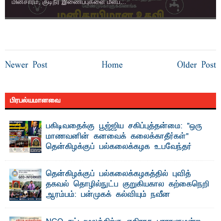
மின்சாரம், குடிநீர் இணைப்புகளை மீளப...
Newer Post
Home
Older Post
பிரபல்யமானவை
பகிடிவதைக்கு பூஜ்ஜிய சகிப்புத்தன்மை: "ஒரு
மாணவனின் கனவைக் கலைக்காதீர்கள்" –
தென்கிழக்குப் பல்கலைக்கழக உபவேந்தர்
வலியுறுத்தல்
"ஒ ரு மாணவனின் அல்லது மாணவியின் கனவு என்னால்
தென்கிழக்குப் பல்கலைக்கழகத்தில் புவித்
கலைக்கப்படாது" என்ற உறுதியை ஒவ்வொரு மாணவரும் ...
தகவல் தொழில்நுட்ப குறுகியகால கற்கைநெறி
ஆரம்பம்: பன்முகக் கல்வியும் நவீன
தொழில்நுட்பமும் காலத்தின் தேவை – பீடாதிபதி
பேராசிரியர் எம். எம். பாஸில்