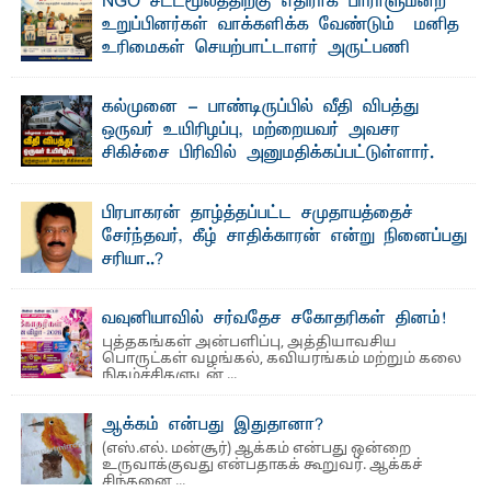
NGO சட்டமூலத்திற்கு எதிராக பாராளுமன்ற
தெ ன்கிழக்குப் பல்கலைக்கழகத்தின் கலை மற்றும் கலாசார
உறுப்பினர்கள் வாக்களிக்க வேண்டும் – மனித
பீடத்தின் புவியியல் துறையினால் ...
உரிமைகள் செயற்பாட்டாளர் அருட்பணி
லூக்ஜோன் வேண்டுகோள்
ஜே. எப். காமிலா பேகம்- இ லங்கை அரசாங்கம் அரசுசாரா
கல்முனை - பாண்டிருப்பில் வீதி விபத்து
அமைப்புகள் (NGO) தொடர்பான புதிய சட்டமூலத்தை ...
ஒருவர் உயிரிழப்பு, மற்றையவர் அவசர
சிகிச்சை பிரிவில் அனுமதிக்கப்பட்டுள்ளார்.
ஷனா- அ ம்பாறை மாவட்டம் கல்முனை ஆதார
வைத்தியசாலைக்கு அருகாமையில் உள்ள கல்முனை -
பாண்டிருப்பு ...
பிரபாகரன் தாழ்த்தப்பட்ட சமுதாயத்தைச்
சேர்ந்தவர், கீழ் சாதிக்காரன் என்று நினைப்பது
சரியா..?
விடுதலைப் புலிகளின் தலைவர் பிரபாகரன் அவர்கள்
வெள்ளாளரல்லாதவர் என்பதால் அவர் தாழ்த்தப்பட்ட ...
வவுனியாவில் சர்வதேச சகோதரிகள் தினம்!
புத்தகங்கள் அன்பளிப்பு, அத்தியாவசிய
பொருட்கள் வழங்கல், கவியரங்கம் மற்றும் கலை
நிகழ்ச்சிகளுடன் ...
ஆக்கம் என்பது இதுதானா?
(எஸ்.எல். மன்சூர்) ஆக்கம் என்பது ஒன்றை
உருவாக்குவது என்பதாகக் கூறுவர். ஆக்கச்
சிந்தனை ...