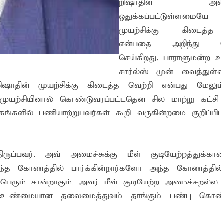
றிஷாதின் அமைச்
ஒதுக்கப்பட்டுள்ளமைய
முயற்சிக்கு கிடைத
்றும் தயாராக உள்ளேன் கல்வியின் மூலம் மாணவர்களின் எதிர்
என்பதை அறிந்து க
செய்கிறது. பாராளுமன்ற உ
வாடி அமைப்பது குறித்து விசேட ஆலோசனைக் கூட்டம் : மக்களின்
சார்ல்ஸ் முன் வைத்துள்ள
ிஷாதின் முயற்சிக்கு கிடைத்த வெற்றி என்பது மேலு
ு முயற்சியினால் கொண்டுவரப்பட்டதென சில மாற்று கட்சி
்களில் பணியாற்றுபவர்கள் கூறி வருகின்றமை குறிப்பிடத
ுப்பவர். அவ் அமைச்சுக்கு மீள் குடியேற்றத்துக்
 எந்த கோணத்தில் பார்க்கின்றார்களோ அந்த கோணத்தி
ெரும் சான்றாகும். அவர் மீள் குடியேற்ற அமைச்சறல்ல
களே உண்மையான தலைமைத்துவம் தாங்கும் பண்பு கொண