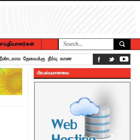
ெய்தியாளர்கள்
ைக்கழக உபவேந்தர் வலியுறுத்தல்
பிரபல்யமானவை
பட்டுள்ளார்.
பாட்டாளர் அருட்பணி லூக்ஜோன்
க்கிள்கள் பறிமுதல்
ல்வியும் நவீன தொழில்நுட்பமும்