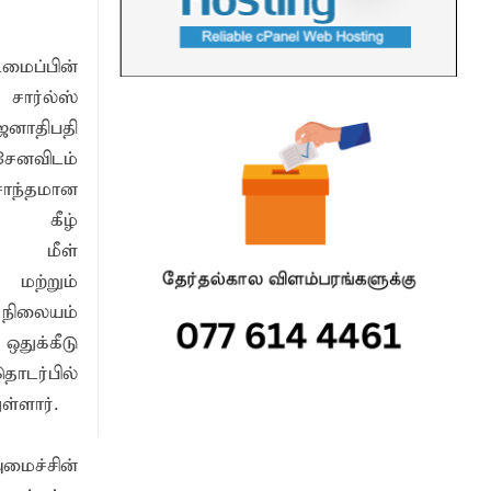
ட்டு யானைகள்
ைப்பின்
சார்ல்ஸ்
மாணவர்களுக்கு தங்கப்பதக்கங்கள்,
ாதிபதி
ேனவிடம்
்டத்தில் ஆலோசனைக் கூட்டம்
சொந்தமான
் கீழ்
 மீள்
 மற்றும்
நிலையம்
உத்தியோகபூர்வமாக ஆரம்பம்
ுக்கீடு
ர்பில்
்ளார்.
தரவு
ைச்சின்
வமழை மாற்றங்களுக்கு முன்கூட்டிய