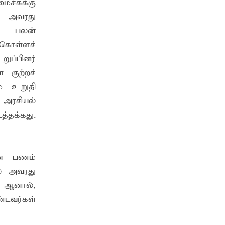
சுக்கு
ே அவரது
்த பலன்
காலம் உள்ளது - கல்முனை மாநகரசபை
ொள்ளச்
றுப்பினர்
 நீண்டகால தேவைக்கு தீர்வு காண
 குற்றச்
ம் உறுதி
 அரசியல்
்தக்கது.
கான பணம்
ல் அவரது
. ஆனால்,
்டவர்கள்