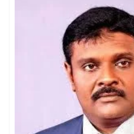
தீகவாபியில் பயிர்ச்செய்கைகள் நாசம்- அ
தென்கிழக்குப் பல்கலைக்கழகத்திற்கு மேலு
தென்கிழக்குப் பல்கலையில் மூன்று நாட்கள்
நினைவுப் பதக்கங்கள் மற்றும் சிறப்புப் பரிசு
இலங்கை அஹ்திய்யா பாடசாலைகளின் 75ஆ
தென்கிழக்குப் பல்கலைக்கழக ஊழியர் சங்கத
வியப்பில் ஆழ்த்தும் விபூதி மலை! – கதிர்கா
சாய்ந்தமருது லீடர் அஸ்ரப் வித்தியாலயத்தில்
சாய்ந்தமருது ரியல் பிளாஸ்டர் விளையாட்டுக
நிதி மோசடிகளைத் தடுப்பதற்காக மத்திய வ
பொலிஸ் சிறைக்கூடத்தை வீடியோ எடுத்த சந
பாரம்பரிய அரசியலுக்கு முற்றுப்புள்ளியா
2026 - 2027 இல் வலுவான El Niño உருவாக