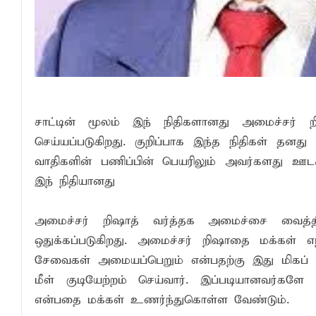
எச்சரிக்கை!
என்னால் முடிந்த வரை கல்விக்கு உதவ என
முன்னாள் பிரதி முதல்வர் ரஹ்மத் மன்சூர்
மாளிகைக்காட்டிற்கு நிரந்தர மாற்று மைய
ஒருமித்த நடவடிக்கைக்கு முஸ்தீபு
சாட்டின் மூலம் இந் நிதிகளானது அமைச்சர் ற
செய்யப்படுகிறது. குறிப்பாக இந்த நிதிகள் தனத
வாதிகளின் பணிப்பின் பெயரிலும் அவர்களது ஊடகங
இந் நிதியானது
அமைச்சர் றிஷாத் வர்த்தக அமைச்சை வைத்திர
ஒதுக்கப்படுகிறது. அமைச்சர் றிஷாதை மக்கள்
சேவைகள் அமையப்பெறும் என்பதற்கு இது மிகப் ப
மீள் குடியேற்றம் செய்வார். இப்படியானவர்
என்பதை மக்கள் உணர்ந்துகொள்ள வேண்டும்.