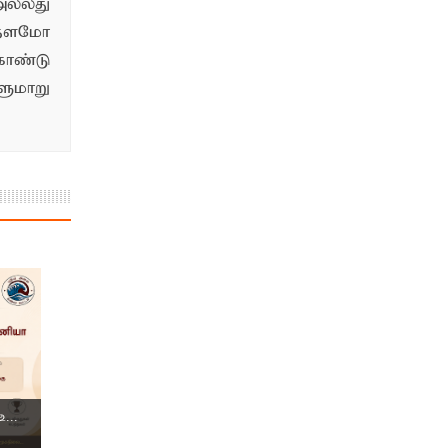
ல்லது
்தளமோ
ொண்டு
மாறு
...