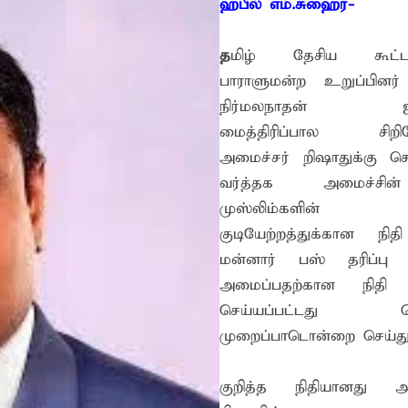
ஹபீல் எம்.சுஹைர்-
றுவடைக்குத் தயாராகவிருந்த நெல் வயல்களை துவம்சம் செய்த கா
ம் ஓர் பெருமை
த
மிழ் தேசிய கூட்டம
பாராளுமன்ற உறுப்பினர் 
, ஒன்பது அமர்வுகள்; 3,397 பட்டதாரிகளுக்கு பட்டங்கள் – சிறந்த 
நிர்மலநாதன் ஜன
கள்
மைத்திரிப்பால சிறிச
வது ஆண்டு பவள விழா ஏற்பாடுகள் தொடர்பாக அம்பாறை மாவட
அமைச்சர் றிஷாதுக்கு 
்தின் புதிய செயலாளராக நாபி எம். முஸ்னி பதவியேற்பு
வர்த்தக அமைச்சின
முஸ்லிம்களின்
மத்தின் மறைந்திருக்கும் அதிசயம்
குடியேற்றத்துக்கான நிதி
 சுற்றாடல் சார் செயற்பாட்டு முகாம்
மன்னார் பஸ் தரிப்பு 
் கழகத்தின் ரீஜென்சி டி20 பிளாஸ்ட் கிரிக்கெட் சுற்றுப்போட்டி 
அமைப்பதற்கான நிதி ஒத
ங்கி – பொலிஸார் இணைந்து அம்பாறையில் விசேட விழிப்புணர்வு
செய்யப்பட்டது தொட
முறைப்பாடொன்றை செய்துள
்தேக நபருக்கு சரீரப் பிணை-கல்முனை நீதிவான் நீதிமன்றம் உத்
? இடதுசாரிக் கொள்கையை நோக்கி வடகிழக்கு மக்கள்
குறித்த நிதியானது அம
ிறது: இலங்கை - இந்தியாவுக்கு வறட்சி, வெள்ளம் மற்றும் பரு