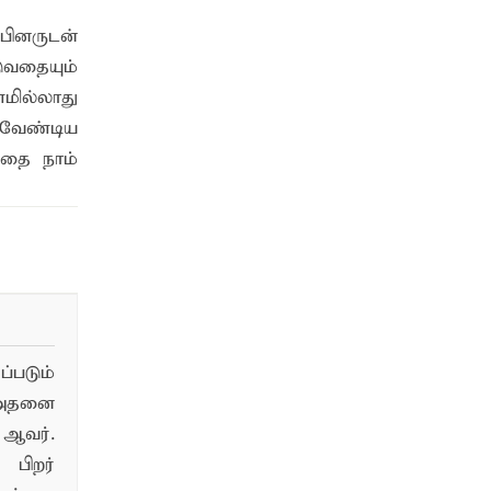
ினருடன்
ுவதையும்
மில்லாது
வேண்டிய
்தை நாம்
படும்
 அதனை
ஆவர்.
பிறர்