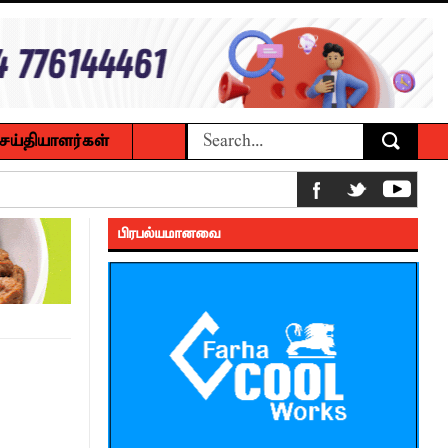
ெய்தியாளர்கள்
 உணவுகள் கைப்பற்றப்பட்டுக் அழிப்பு
பிரபல்யமானவை
 நீண்டகால தேவைக்கு தீர்வு காண
ைக்கழக உபவேந்தர் வலியுறுத்தல்
பட்டுள்ளார்.
பாட்டாளர் அருட்பணி லூக்ஜோன்