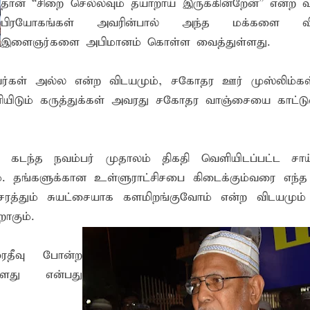
தான் “சிறை செல்லவும் தயாறாய் இருக்கின்றேன்” என்ற வ
பிரயோகங்கள் அவரின்பால் அந்த மக்களை வி
இளைஞர்களை அபிமானம் கொள்ள வைத்துள்ளது.
்கள் அல்ல என்ற விடயமும், சகோதர ஊர் முஸ்லிம்கள்
யிடும் கருத்துக்கள் அவரது சகோதர வாஞ்சையை காட்டு
ந்த நவம்பர் முதாலம் திகதி வெளியிடப்பட்ட சாய்
ும். தங்களுக்கான உள்ளுராட்சிசபை கிடைக்கும்வரை எந்த
 சரத்தும் சுயட்சையாக களமிறங்குவோம் என்ற விடயமும்
ாகும்.
ரைதீவு போன்ற
ள்ளது என்பது