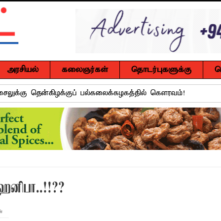
அரசியல்
கலைஞர்கள்
தொடர்புகளுக்கு
ச
ுசைலுக்கு தென்கிழக்குப் பல்கலைக்கழகத்தில் கௌரவம்!
்கு எதிராகச் சட்ட நடவடிக்கை! மனித நுகர்வுக்குப் பொருத்தமற்ற
வாடி அமைப்பது குறித்து விசேட ஆலோசனைக் கூட்டம் : மக்களின்
ஒரு மாணவனின் கனவைக் கலைக்காதீர்கள்" – தென்கிழக்குப் பல்கல
ஹனிபா..!!??
ுவர் உயிரிழப்பு, மற்றையவர் அவசர சிகிச்சை பிரிவில் அனுமதிக்கப்
 உறுப்பினர்கள் வாக்களிக்க வேண்டும் – மனித உரிமைகள் செயற்
்