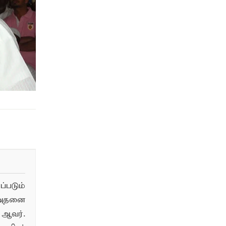
படும்
 அதனை
ஆவர்.