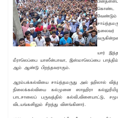
பின்தள்ள
நிதி மோசடிகளைத் தடுப்பதற்காக மத்திய வ
கொண்ட த
பொலிஸ் சிறைக்கூடத்தை வீடியோ எடுத்த சந
வேண்டும
15 ஆண்டுகால அர்ப்பணிப்புச் சேவைக்கு எம
சாய்ந்த
தலைவர் 
வருகின்றன
யார் இந்
மீராலெப்பை யாஸீன்பாவா, இஸ்மாலெப்பை பாத்திம
ஆம் ஆண்டு பிறந்தவராகும்.
ஆரம்பக்கல்வியை சாய்ந்தமருது அல் ஹிலால் வித்த
நிலைக்கல்வியை கல்முனை ஸாஹிரா கல்லுரியி
பாடசாலைப் பருவத்தில் கல்வி,விளையாட்டு, சமூ
விடயங்களிலும் சிறந்து விளங்கினார்.