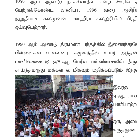
1959 ஆம் ஆண்டு நாச்சியாதீவு என்ற ஊரில் ஆ
பெற்றுக்கொண்ட ஹனிபா, 1996 வரை ஆசிரிய
இறுதியாக கல்முனை ஸாஹிரா கல்லுரியில் பிரத
ஓய்வுபெற்றார்.
1960 ஆம் ஆண்டு திருமண பந்தத்தில் இணைந்து
பிள்ளைகள் உள்ளனர். சமூகத்தில் உயர் அந்தஸ்
மாளிகைக்காடு ஜும்ஆ பெரிய பள்ளிவாசலின் நிர
சாய்ந்தமருது மக்களால் மிகவும் மதிக்கப்படும் இந
இவரது 
ஏ.ஆர்.எ
பணியாற்றி
ஒரு அமைப
கருத்துட