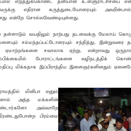
யில் எடுத்துக்கொண்ட தனியான உள்ளுராட்சிசபை என
அவருக்கு எதிரான கருத்துடையோரையும் அவரின்பால்
ளது என்றே சொல்லவேண்டியுள்ளது.
ள்ளாடும் வயதிலும் நாற்பது தடவைக்கு மேலாய் கொழும்
ிகளையும் சம்மந்தப்பட்டோரையும் சந்தித்து, இன்றுவரை 
டு ஏமாற்றங்களை சவாலாக ஏற்று, என்றாவது ஒருநா
க்கையில் போராட்டங்களை வழிநடத்திக் கொண்டிர
மதிப்பு மிக்கதாக இப்பிராந்திய இளைஞர்களினதும் ஏனைய
ராமத்தில் மினிபா எனும்
ன்னால் அந்த மக்களின்
ரண்டார்களோ அவ்வாறே
ுதிரண்டதுபோன்ற பிரம்மை