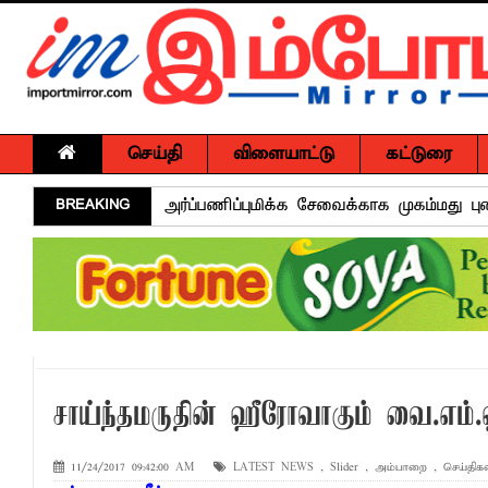
செய்தி
விளையாட்டு
கட்டுரை
BREAKING
அர்ப்பணிப்புமிக்க சேவைக்காக முகம்மது ப
சுகாதார விதிமுறைகளை மீறிய வியாபாரிகளுக
மாளிகைக்காட்டிற்கு நிரந்தர மாற்று மைய
ஒருமித்த நடவடிக்கைக்கு முஸ்தீபு
வவுனியாவில் சர்வதேச சகோதரிகள் தினம்!
பகிடிவதைக்கு பூஜ்ஜிய சகிப்புத்தன்மை: "
சாய்ந்தமருதின் ஹீரோவாகும் வை.எம்.
கல்முனை - பாண்டிருப்பில் வீதி விபத்து ஒர
NGO சட்டமூலத்திற்கு எதிராக பாராளுமன்ற
11/24/2017 09:42:00 AM
LATEST NEWS
,
Slider
,
அம்பாறை
,
செய்திகள