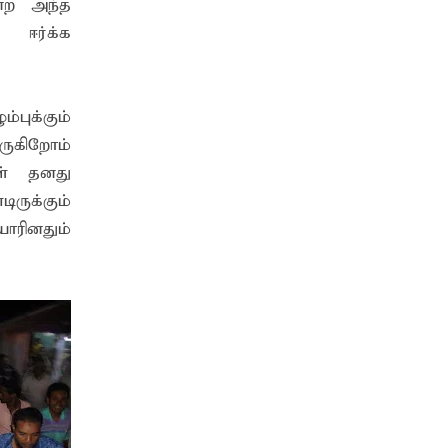
்ற அந்த
 ஈர்க்க
புக்கும்
தருகிறோம்
ள் தனது
ுக்கும்
ோரினதும்