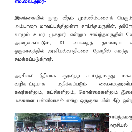
வேண்டுகோள்
எம்.வை.அமீர்-
அக்கரைப்பற்று பொலிஸ் பிரிவில் அதிரடிப்
இ
லங்கையில் நூறு வீதம் முஸ்லிம்களைக் பெர
தென்கிழக்குப் பல்கலைக்கழகத்தில் புவித் 
அம்பாறை மாவட்டத்திலுள்ள சாய்ந்தமருதின், ஹீர
காலத்தின் தேவை – பீடாதிபதி பேராசிரியர் எம
வாழும் உமர் முக்தார் என்றும் சாய்ந்தமருதின் Go
தீகவாபியில் பயிர்ச்செய்கைகள் நாசம்- அ
அழைக்கப்படும், 81 வயதைத் தாண்டிய வை
ஒருகாலத்தில் அரசியல்வாதிகளை தோழில் சுமந்
தென்கிழக்குப் பல்கலைக்கழகத்திற்கு மேலு
சுமக்கப்படுகிறார்.
தென்கிழக்குப் பல்கலையில் மூன்று நாட்கள்
நினைவுப் பதக்கங்கள் மற்றும் சிறப்புப் பரிசு
அரசியல் ரீதியாக குரலற்ற சாய்ந்தமருது மக்
இலங்கை அஹ்திய்யா பாடசாலைகளின் 75ஆ
வழிகாட்டியாக மதிக்கப்படும் வை.எம்.ஹன
கலர்களிலும், கட்சிகளிலும், கொள்கைகளிலும் இண
தென்கிழக்குப் பல்கலைக்கழக ஊழியர் சங்கத
மக்களை பள்ளிவாசல் என்ற ஒருகுடையின் கீழ் ஒன்று 
வியப்பில் ஆழ்த்தும் விபூதி மலை! – கதிர்கா
சாய்ந்தமருது லீடர் அஸ்ரப் வித்தியாலயத்தில்
சாய்ந்த
சாய்ந்தமருது ரியல் பிளாஸ்டர் விளையாட்டுக
அரசியல்