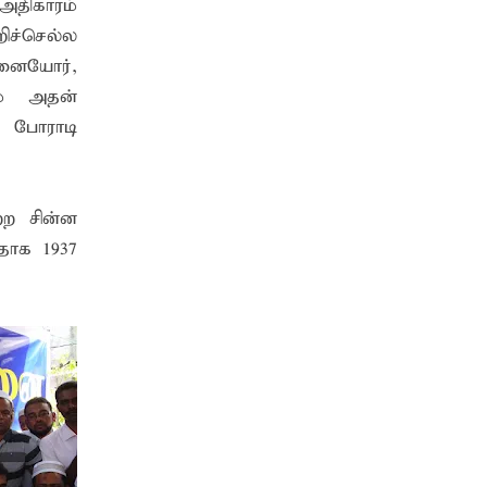
அதிகாரம்
ச்செல்ல
தரவு
ஏனையோர்,
ம் அதன்
 போராடி
்ற சின்ன
தாக 1937