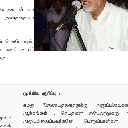
ைத்த விடயம்
ட குணத்தையும்
ன் பேசுபொருள்,
று அவர் உயிர்
து.
ண்பர்களுடன் பகிர்ந்து கொள்ள...
முக்கிய குறிப்பு :
எமது இணையத்தளத்துக்கு அனுப்பிவைக்கப்
ஆக்கங்கள் , செய்திகள் என்பவற்றுக்கு
ூலம்
அனுப்பிவைப்பவர்களே பொறுப்பாளிகள் 
லைக்