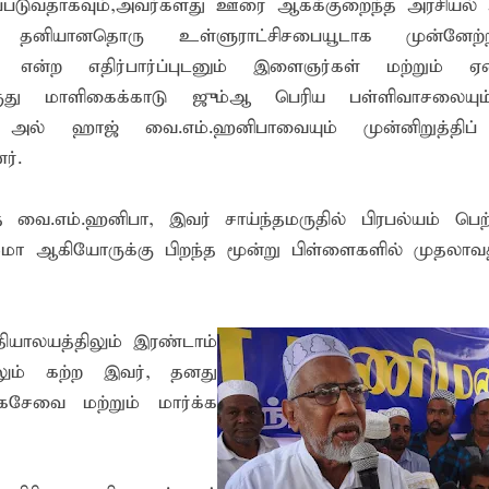
ப்படுவதாகவும்,அவர்களது ஊரை ஆகக்குறைந்த அரசியல் 
ங்கி – பொலிஸார் இணைந்து அம்பாறையில் விசேட விழிப்புணர்வு
னியானதொரு உள்ளுராட்சிசபையூடாக முன்னேற்றி
்தேக நபருக்கு சரீரப் பிணை-கல்முனை நீதிவான் நீதிமன்றம் உத்
் என்ற எதிர்பார்ப்புடனும் இளைஞர்கள் மற்றும் 
்.ஏ.எம். ரயீஸுக்கு உணர்வுபூர்வமான பிரியாவிடை
மருது மாளிகைக்காடு ஜும்ஆ பெரிய பள்ளிவாசலையு
அல் ஹாஜ் வை.எம்.ஹனிபாவையும் முன்னிறுத்திப்
ர்.
த வை.எம்.ஹனிபா, இவர் சாய்ந்தமருதில் பிரபல்யம் பெற
்மா ஆகியோருக்கு பிறந்த மூன்று பிள்ளைகளில் முதலாவ
ியாலயத்திலும் இரண்டாம்
லும் கற்ற இவர், தனது
கசேவை மற்றும் மார்க்க