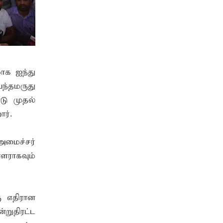
ாக ஐந்து
ந்தமருது
டு முதல்
ர்.
மைச்சர்
ளராகவும்
ு எதிரான
றுதிரட்ட