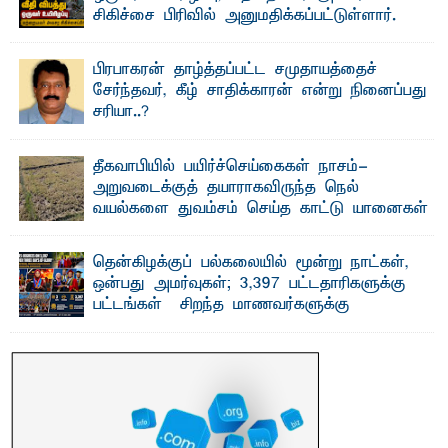
சிகிச்சை பிரிவில் அனுமதிக்கப்பட்டுள்ளார்.
ஷனா- அ ம்பாறை மாவட்டம் கல்முனை ஆதார
வைத்தியசாலைக்கு அருகாமையில் உள்ள கல்முனை -
பாண்டிருப்பு ...
பிரபாகரன் தாழ்த்தப்பட்ட சமுதாயத்தைச்
சேர்ந்தவர், கீழ் சாதிக்காரன் என்று நினைப்பது
சரியா..?
விடுதலைப் புலிகளின் தலைவர் பிரபாகரன் அவர்கள்
வெள்ளாளரல்லாதவர் என்பதால் அவர் தாழ்த்தப்பட்ட ...
தீகவாபியில் பயிர்ச்செய்கைகள் நாசம்-
அறுவடைக்குத் தயாராகவிருந்த நெல்
வயல்களை துவம்சம் செய்த காட்டு யானைகள்
பாறுக் ஷிஹான்- அ ம்பாறை மாவட்டத்தின் தீகவாபி
பிரதேசத்தில் அறுவடைக்குத் தயாரான நிலையில்
காணப்பட்ட பல ...
தென்கிழக்குப் பல்கலையில் மூன்று நாட்கள்,
ஒன்பது அமர்வுகள்; 3,397 பட்டதாரிகளுக்கு
பட்டங்கள் – சிறந்த மாணவர்களுக்கு
தங்கப்பதக்கங்கள், நினைவுப் பதக்கங்கள்
மற்றும் சிறப்புப் பரிசுகள்
எம்.வை. அமீர்- ஒ லுவிலில் அமைந்துள்ள தென்கிழக்குப்
பல்கலைக்கழகத்தின் 18ஆவது பொதுப் பட்டமளிப்பு விழா ...