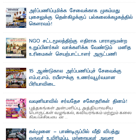
தொழில்நுட்பமும் காலத்தின் தேவை – பீடாதிபதி
பேராசிரியர் எம். எம். பாஸில்
அர்ப்பணிப்புமிக்க சேவைக்காக முகம்மது
தெ ன்கிழக்குப் பல்கலைக்கழகத்தின் கலை மற்றும் கலாசார
புசைலுக்கு தென்கிழக்குப் பல்கலைக்கழகத்தில்
பீடத்தின் புவியியல் துறையினால் ...
கௌரவம்!
தெ ன்கிழக்குப் பல்கலைக்கழகத்தின் கலை மற்றும் கலாசாரப்
பீடத்தின் கல்வி மற்றும் நிர்வாக வளர்ச்சியில் ...
NGO சட்டமூலத்திற்கு எதிராக பாராளுமன்ற
உறுப்பினர்கள் வாக்களிக்க வேண்டும் – மனித
உரிமைகள் செயற்பாட்டாளர் அருட்பணி
லூக்ஜோன் வேண்டுகோள்
ஜே. எப். காமிலா பேகம்- இ லங்கை அரசாங்கம் அரசுசாரா
15 ஆண்டுகால அர்ப்பணிப்புச் சேவைக்கு
அமைப்புகள் (NGO) தொடர்பான புதிய சட்டமூலத்தை ...
எம்.ஏ.எம். ரயீஸுக்கு உணர்வுபூர்வமான
பிரியாவிடை
தெ ன்கிழக்குப் பல்கலைக்கழகத்தின் நிர்வாக பிரிவிலும்
பிரயோக விஞ்ஞான பீடத்திலும் 15 ஆண்டுகள் ...
வவுனியாவில் சர்வதேச சகோதரிகள் தினம்!
புத்தகங்கள் அன்பளிப்பு, அத்தியாவசிய
பொருட்கள் வழங்கல், கவியரங்கம் மற்றும் கலை
நிகழ்ச்சிகளுடன் ...
கல்முனை - பாண்டிருப்பில் வீதி விபத்து
ஒருவர் உயிரிழப்பு, மற்றையவர் அவசர