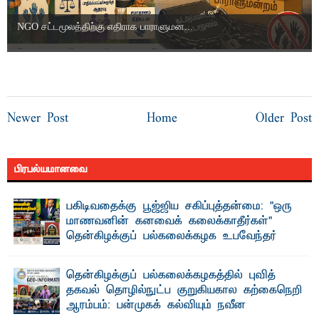
NGO சட்டமூலத்திற்கு எதிராக பாராளுமன...
Newer Post
Home
Older Post
பிரபல்யமானவை
பகிடிவதைக்கு பூஜ்ஜிய சகிப்புத்தன்மை: "ஒரு
மாணவனின் கனவைக் கலைக்காதீர்கள்" –
தென்கிழக்குப் பல்கலைக்கழக உபவேந்தர்
வலியுறுத்தல்
"ஒ ரு மாணவனின் அல்லது மாணவியின் கனவு என்னால்
தென்கிழக்குப் பல்கலைக்கழகத்தில் புவித்
கலைக்கப்படாது" என்ற உறுதியை ஒவ்வொரு மாணவரும் ...
தகவல் தொழில்நுட்ப குறுகியகால கற்கைநெறி
ஆரம்பம்: பன்முகக் கல்வியும் நவீன