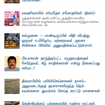
பிரியாவிடை
தெ ன்கிழக்குப் பல்கலைக்கழகத்தின் நிர்வாக பிரிவிலும்
பிரயோக விஞ்ஞான பீடத்திலும் 15 ஆண்டுகள் ...
வவுனியாவில் சர்வதேச சகோதரிகள் தினம்!
புத்தகங்கள் அன்பளிப்பு, அத்தியாவசிய
பொருட்கள் வழங்கல், கவியரங்கம் மற்றும் கலை
நிகழ்ச்சிகளுடன் ...
கல்முனை - பாண்டிருப்பில் வீதி விபத்து
ஒருவர் உயிரிழப்பு, மற்றையவர் அவசர
சிகிச்சை பிரிவில் அனுமதிக்கப்பட்டுள்ளார்.
ஷனா- அ ம்பாறை மாவட்டம் கல்முனை ஆதார
வைத்தியசாலைக்கு அருகாமையில் உள்ள கல்முனை -
பாண்டிருப்பு ...
பிரபாகரன் தாழ்த்தப்பட்ட சமுதாயத்தைச்
சேர்ந்தவர், கீழ் சாதிக்காரன் என்று நினைப்பது
சரியா..?
விடுதலைப் புலிகளின் தலைவர் பிரபாகரன் அவர்கள்
வெள்ளாளரல்லாதவர் என்பதால் அவர் தாழ்த்தப்பட்ட ...
தீகவாபியில் பயிர்ச்செய்கைகள் நாசம்-
அறுவடைக்குத் தயாராகவிருந்த நெல்
வயல்களை துவம்சம் செய்த காட்டு யானைகள்
பாறுக் ஷிஹான்- அ ம்பாறை மாவட்டத்தின் தீகவாபி
பிரதேசத்தில் அறுவடைக்குத் தயாரான நிலையில்
காணப்பட்ட பல ...
தென்கிழக்குப் பல்கலையில் மூன்று நாட்கள்,