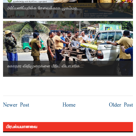
அர்ப்பணிப்புமிக்க சேவைக்காக முகம்மத...
சுகாதார விதிமுறைகளை மீறிய வியாபாரிக...
Newer Post
Home
Older Post
பிரபல்யமானவை