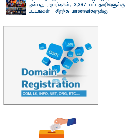
ஒன்பது அமர்வுகள்; 3,397 பட்டதாரிகளுக்கு
பட்டங்கள் – சிறந்த மாணவர்களுக்கு
தங்கப்பதக்கங்கள், நினைவுப் பதக்கங்கள்
மற்றும் சிறப்புப் பரிசுகள்
எம்.வை. அமீர்- ஒ லுவிலில் அமைந்துள்ள தென்கிழக்குப்
பல்கலைக்கழகத்தின் 18ஆவது பொதுப் பட்டமளிப்பு விழா ...