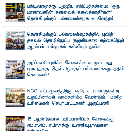
பகிடிவதைக்கு பூஜ்ஜிய சகிப்புத்தன்மை: "ஒரு
மாணவனின் கனவைக் கலைக்காதீர்கள்" –
தென்கிழக்குப் பல்கலைக்கழக உபவேந்தர்
வலியுறுத்தல்
"ஒ ரு மாணவனின் அல்லது மாணவியின் கனவு என்னால்
தென்கிழக்குப் பல்கலைக்கழகத்தில் புவித்
கலைக்கப்படாது" என்ற உறுதியை ஒவ்வொரு மாணவரும் ...
தகவல் தொழில்நுட்ப குறுகியகால கற்கைநெறி
ஆரம்பம்: பன்முகக் கல்வியும் நவீன
தொழில்நுட்பமும் காலத்தின் தேவை – பீடாதிபதி
பேராசிரியர் எம். எம். பாஸில்
அர்ப்பணிப்புமிக்க சேவைக்காக முகம்மது
தெ ன்கிழக்குப் பல்கலைக்கழகத்தின் கலை மற்றும் கலாசார
புசைலுக்கு தென்கிழக்குப் பல்கலைக்கழகத்தில்
பீடத்தின் புவியியல் துறையினால் ...
கௌரவம்!
தெ ன்கிழக்குப் பல்கலைக்கழகத்தின் கலை மற்றும் கலாசாரப்
பீடத்தின் கல்வி மற்றும் நிர்வாக வளர்ச்சியில் ...
NGO சட்டமூலத்திற்கு எதிராக பாராளுமன்ற
உறுப்பினர்கள் வாக்களிக்க வேண்டும் – மனித
உரிமைகள் செயற்பாட்டாளர் அருட்பணி
லூக்ஜோன் வேண்டுகோள்
ஜே. எப். காமிலா பேகம்- இ லங்கை அரசாங்கம் அரசுசாரா
15 ஆண்டுகால அர்ப்பணிப்புச் சேவைக்கு
அமைப்புகள் (NGO) தொடர்பான புதிய சட்டமூலத்தை ...
எம்.ஏ.எம். ரயீஸுக்கு உணர்வுபூர்வமான