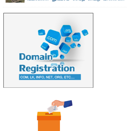
பாறுக் ஷிஹான்- அ ம்பாறை மாவட்டத்தின் தீகவாபி
பிரதேசத்தில் அறுவடைக்குத் தயாரான நிலையில்
காணப்பட்ட பல ...