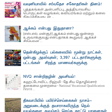
வவுனியாவில் சர்வதேச சகோதரிகள் தினம்!
புத்தகங்கள் அன்பளிப்பு, அத்தியாவசிய
பொருட்கள் வழங்கல், கவியரங்கம் மற்றும் கலை
நிகழ்ச்சிகளுடன் ...
ஆக்கம் என்பது இதுதானா?
(எஸ்.எல். மன்சூர்) ஆக்கம் என்பது ஒன்றை
உருவாக்குவது என்பதாகக் கூறுவர். ஆக்கச்
சிந்தனை ...
தென்கிழக்குப் பல்கலையில் மூன்று நாட்கள்,
ஒன்பது அமர்வுகள்; 3,397 பட்டதாரிகளுக்கு
பட்டங்கள் – சிறந்த மாணவர்களுக்கு
தங்கப்பதக்கங்கள், நினைவுப் பதக்கங்கள்
மற்றும் சிறப்புப் பரிசுகள்
NVQ சான்றிதழின் அவசியம்!
எம்.வை. அமீர்- ஒ லுவிலில் அமைந்துள்ள தென்கிழக்குப்
கஹட்டோவிட்ட ரிஹ்மி - தே சிய தொழில்சார்
பல்கலைக்கழகத்தின் 18ஆவது பொதுப் பட்டமளிப்பு விழா ...
தகைமை முறைமை - National Vocational Qualification
(NVQ) ...
தீகவாபியில் பயிர்ச்செய்கைகள் நாசம்-
அறுவடைக்குத் தயாராகவிருந்த நெல்
வயல்களை துவம்சம் செய்த காட்டு யானைகள்