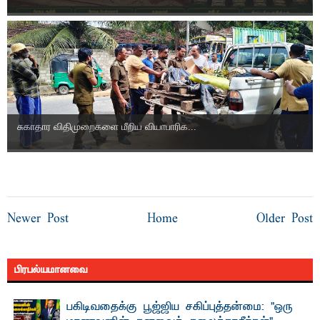
சுகாதார விதிமுறைகளை மீறிய வியாபாரிக...
Newer Post
Home
Older Post
பிரபல்யமானவை
பகிடிவதைக்கு பூஜ்ஜிய சகிப்புத்தன்மை: "ஒரு