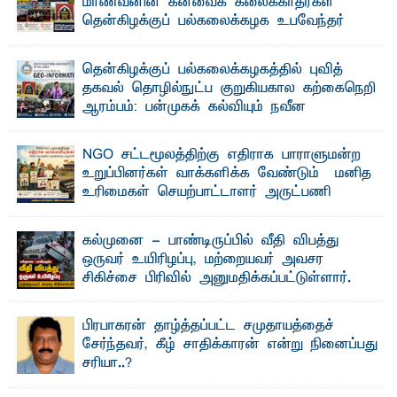
மாணவனின் கனவைக் கலைக்காதீர்கள்" –
தென்கிழக்குப் பல்கலைக்கழக உபவேந்தர்
வலியுறுத்தல்
"ஒ ரு மாணவனின் அல்லது மாணவியின் கனவு என்னால்
தென்கிழக்குப் பல்கலைக்கழகத்தில் புவித்
கலைக்கப்படாது" என்ற உறுதியை ஒவ்வொரு மாணவரும் ...
தகவல் தொழில்நுட்ப குறுகியகால கற்கைநெறி
ஆரம்பம்: பன்முகக் கல்வியும் நவீன
தொழில்நுட்பமும் காலத்தின் தேவை – பீடாதிபதி
பேராசிரியர் எம். எம். பாஸில்
NGO சட்டமூலத்திற்கு எதிராக பாராளுமன்ற
தெ ன்கிழக்குப் பல்கலைக்கழகத்தின் கலை மற்றும் கலாசார
உறுப்பினர்கள் வாக்களிக்க வேண்டும் – மனித
பீடத்தின் புவியியல் துறையினால் ...
உரிமைகள் செயற்பாட்டாளர் அருட்பணி
லூக்ஜோன் வேண்டுகோள்
ஜே. எப். காமிலா பேகம்- இ லங்கை அரசாங்கம் அரசுசாரா
கல்முனை - பாண்டிருப்பில் வீதி விபத்து
அமைப்புகள் (NGO) தொடர்பான புதிய சட்டமூலத்தை ...
ஒருவர் உயிரிழப்பு, மற்றையவர் அவசர
சிகிச்சை பிரிவில் அனுமதிக்கப்பட்டுள்ளார்.
ஷனா- அ ம்பாறை மாவட்டம் கல்முனை ஆதார
வைத்தியசாலைக்கு அருகாமையில் உள்ள கல்முனை -
பாண்டிருப்பு ...
பிரபாகரன் தாழ்த்தப்பட்ட சமுதாயத்தைச்
சேர்ந்தவர், கீழ் சாதிக்காரன் என்று நினைப்பது
சரியா..?
விடுதலைப் புலிகளின் தலைவர் பிரபாகரன் அவர்கள்
வெள்ளாளரல்லாதவர் என்பதால் அவர் தாழ்த்தப்பட்ட ...