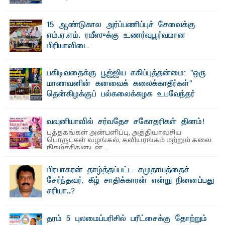
தெ ன்கிழக்குப் பல்கலைக்கழகத்தின் கலை மற்றும் கலாசாரப்
பீடத்தின் கல்வி மற்றும் நிர்வாக வளர்ச்சியில் ...
15 ஆண்டுகால அர்ப்பணிப்புச் சேவைக்கு
எம்.ஏ.எம். ரயீஸுக்கு உணர்வுபூர்வமான
பிரியாவிடை
தெ ன்கிழக்குப் பல்கலைக்கழகத்தின் நிர்வாக பிரிவிலும்
பிரயோக விஞ்ஞான பீடத்திலும் 15 ஆண்டுகள் ...
பகிடிவதைக்கு பூஜ்ஜிய சகிப்புத்தன்மை: "ஒரு
மாணவனின் கனவைக் கலைக்காதீர்கள்" –
தென்கிழக்குப் பல்கலைக்கழக உபவேந்தர்
வலியுறுத்தல்
"ஒ ரு மாணவனின் அல்லது மாணவியின் கனவு என்னால்
வவுனியாவில் சர்வதேச சகோதரிகள் தினம்!
கலைக்கப்படாது" என்ற உறுதியை ஒவ்வொரு மாணவரும் ...
புத்தகங்கள் அன்பளிப்பு, அத்தியாவசிய
பொருட்கள் வழங்கல், கவியரங்கம் மற்றும் கலை
நிகழ்ச்சிகளுடன் ...
பிரபாகரன் தாழ்த்தப்பட்ட சமுதாயத்தைச்
சேர்ந்தவர், கீழ் சாதிக்காரன் என்று நினைப்பது
சரியா..?
விடுதலைப் புலிகளின் தலைவர் பிரபாகரன் அவர்கள்
வெள்ளாளரல்லாதவர் என்பதால் அவர் தாழ்த்தப்பட்ட ...
தரம் 5 புலமைப்பரிசில் பரீட்சைக்கு தோற்றும்