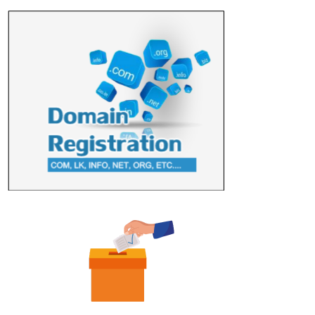
ஜே. எப். காமிலா பேகம்- இ லங்கை அரசாங்கம் அரசுசாரா
அமைப்புகள் (NGO) தொடர்பான புதிய சட்டமூலத்தை ...