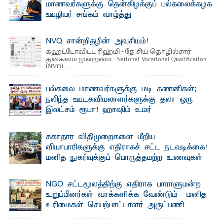
மாணவர்களுக்கு தென்கிழக்குப் பல்கலைக்கழக
ஊழியர் சங்கம் வாழ்த்து
த ரம் 5 புலமைப்பரிசில் பரீட்சைக்குத் தோற்றும்
தென்கிழக்குப் பல்கலைக்கழக ஊழியர்களின் அன்புப் ...
NVQ சான்றிதழின் அவசியம்!
கஹட்டோவிட்ட ரிஹ்மி - தே சிய தொழில்சார்
தகைமை முறைமை - National Vocational Qualification
(NVQ) ...
பல்கலை மாணவர்களுக்கு மடி கணனிகள்;
நலிந்த ஊடகவியலாளர்களுக்கு தலா ஒரு
இலட்சம் ரூபா! ஹாஷிம் உமர்
பௌண்டேசனின் 24ஆவது கட்ட மடிக்கணினி
வழங்கும் திட்டம்
சுகாதார விதிமுறைகளை மீறிய
ப ல்கலைக்கழக மாணவர்களின் உயர்கல்வி வாய்ப்புகளை
வியாபாரிகளுக்கு எதிராகச் சட்ட நடவடிக்கை!
மேம்படுத்தும் நோக்கில் ஹாஷிம் உமர் பௌண்டேசனால் ...
மனித நுகர்வுக்குப் பொருத்தமற்ற உணவுகள்
கைப்பற்றப்பட்டுக் அழிப்பு
பாறுக் ஷிஹான்- க ல்முனை பொதுச் சந்தைப் பகுதியில்
NGO சட்டமூலத்திற்கு எதிராக பாராளுமன்ற
சுகாதார விதிமுறைகளை மீறிச் செயற்பட்ட ...
உறுப்பினர்கள் வாக்களிக்க வேண்டும் – மனித
உரிமைகள் செயற்பாட்டாளர் அருட்பணி
லூக்ஜோன் வேண்டுகோள்