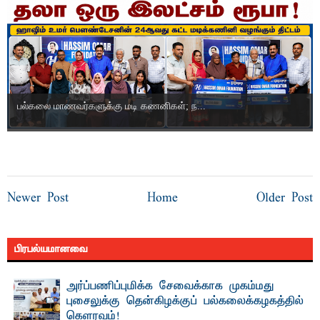
பல்கலை மாணவர்களுக்கு மடி கணனிகள்; ந...
Newer Post
Home
Older Post
பிரபல்யமானவை
அர்ப்பணிப்புமிக்க சேவைக்காக முகம்மது
புசைலுக்கு தென்கிழக்குப் பல்கலைக்கழகத்தில்
கௌரவம்!