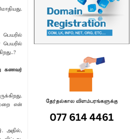
மோதியது.
 பெயரில்
ா பெயரில்
றது..?
து கணவர்
க்கிறது.
முறை என்
். அதில்,