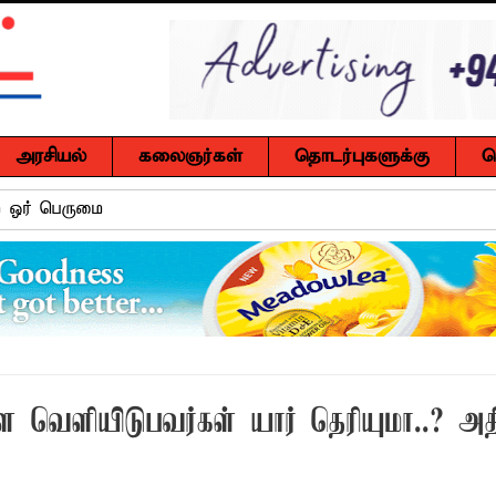
அரசியல்
கலைஞர்கள்
தொடர்புகளுக்கு
ச
ம் ஓர் பெருமை
, ஒன்பது அமர்வுகள்; 3,397 பட்டதாரிகளுக்கு பட்டங்கள் – சிறந்த 
கள்
வது ஆண்டு பவள விழா ஏற்பாடுகள் தொடர்பாக அம்பாறை மாவட
்தின் புதிய செயலாளராக நாபி எம். முஸ்னி பதவியேற்பு
மத்தின் மறைந்திருக்கும் அதிசயம்
ளை வெளியிடுபவர்கள் யார் தெரியுமா..? அத
 சுற்றாடல் சார் செயற்பாட்டு முகாம்
் கழகத்தின் ரீஜென்சி டி20 பிளாஸ்ட் கிரிக்கெட் சுற்றுப்போட்டி 