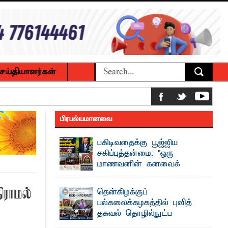
ெய்தியாளர்கள்
மாணவர்களுக்கு தங்கப்பதக்கங்கள்,
பிரபல்யமானவை
பகிடிவதைக்கு பூஜ்ஜிய
்டத்தில் ஆலோசனைக் கூட்டம்
சகிப்புத்தன்மை: "ஒரு
மாணவனின் கனவைக்
கலைக்காதீர்கள்" –
தென்கிழக்குப் பல்கலைக்கழக உபவேந்தர்
ிராமல்
தென்கிழக்குப்
வலியுறுத்தல்
பல்கலைக்கழகத்தில் புவித்
"ஒ ரு மாணவனின் அல்லது மாணவியின்
தகவல் தொழில்நுட்ப
கனவு என்னால் கலைக்கப்படாது" என்ற
உத்தியோகபூர்வமாக ஆரம்பம்
உறுதியை ஒவ்வொரு மாணவரும் ...
குறுகியகால கற்கைநெறி