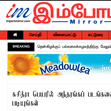
செய்தி
விளையாட்டு
கட்டுரை
BREAKING
தென்கிழக்குப் பல்கலைக்கழகத்திற்கு மேலு
தென்கிழக்குப் பல்கலையில் மூன்று நாட்கள்
நினைவுப் பதக்கங்கள் மற்றும் சிறப்புப் பரிசு
இலங்கை அஹ்திய்யா பாடசாலைகளின் 75ஆ
தென்கிழக்குப் பல்கலைக்கழக ஊழியர் சங்கத
வியப்பில் ஆழ்த்தும் விபூதி மலை! – கதிர்கா
சுசித்ரா பெயரில் அந்தரங்கப் படங்க
சாய்ந்தமருது லீடர் அஸ்ரப் வித்தியாலயத்தில்
படியுங்கள்
சாய்ந்தமருது ரியல் பிளாஸ்டர் விளையாட்டுக