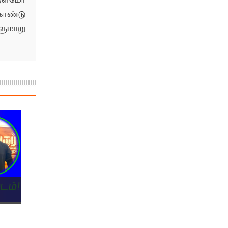
்தளமோ
ொண்டு
மாறு