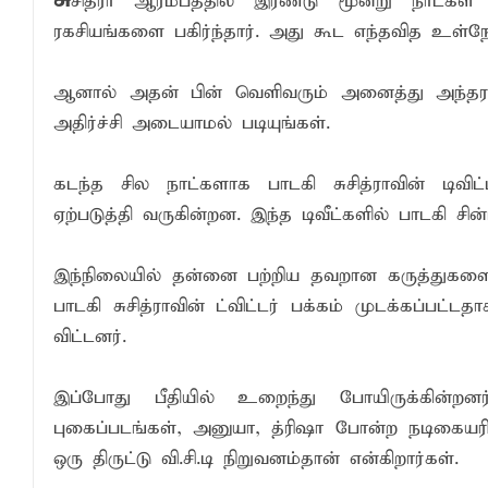
சு
சித்ரா ஆரம்பத்தில் இரண்டு மூன்று நாட்கள்
அக்கரைப்பற்று பொலிஸ் பிரிவில் அதிரடிப்
ரகசியங்களை பகிர்ந்தார். அது கூட எந்தவித உள்ந
தென்கிழக்குப் பல்கலைக்கழகத்தில் புவித் 
ஆனால் அதன் பின் வெளிவரும் அனைத்து அந்தரங
காலத்தின் தேவை – பீடாதிபதி பேராசிரியர் எம
அதிர்ச்சி அடையாமல் படியுங்கள்.
தீகவாபியில் பயிர்ச்செய்கைகள் நாசம்- அ
கடந்த சில நாட்களாக பாடகி சுசித்ராவின் டிவிட
ஏற்படுத்தி வருகின்றன. இந்த டிவீட்களில் பாடகி சின
இந்நிலையில் தன்னை பற்றிய தவறான கருத்துகளை பர
பாடகி சுசித்ராவின் ட்விட்டர் பக்கம் முடக்கப்பட்
விட்டனர்.
இப்போது பீதியில் உறைந்து போயிருக்கின்றனர
புகைப்படங்கள், அனுயா, த்ரிஷா போன்ற நடிகையர
ஒரு திருட்டு வி.சி.டி நிறுவனம்தான் என்கிறார்கள்.