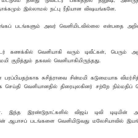
 மட்டுமே தனது டுவிட்டர் பக்கத்தில் தனுஷ், அனிருத
 போக்குவரத்துச் சோதனை- 187 வழக்குகள் பதிவு, 23 மோட்டார் சை
ோக்கமும் இல்லாமல் நட்பு ரீதியான விஷயங்களே.
தகவல் தொழில்நுட்ப குறுகியகால கற்கைநெறி ஆரம்பம்: பன்முகக் க
்கப் படங்களும் அவர் வெளியிடவில்லை என்பதை அறிவ
். எம். பாஸில்
றுவடைக்குத் தயாராகவிருந்த நெல் வயல்களை துவம்சம் செய்த கா
்டர் கணக்கில் வெளியாகி வரும் டிவீட்கள், பெரும் அதி
்மயி குறித்தும் தகவல் வெளியாகியிருந்தது.
ப்பியதற்காக சுசித்ராவை சின்மயி கடுமையாக விமர்சித்த
டதாக செய்தி வெளியானதில் திரையுலகினர் சற்றே நிம்மதிப் ப
். இந்த இரண்டுநாட்களில் விஜய் டிவி டிடியின் அந
ின் ஆபாசப் படங்களை வெளியிடுவது மலேசியாவில் இயங்