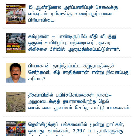
15 ஆண்டுகால அர்ப்பணிப்புச் சேவைக்கு
எம்.ஏ.எம். ரயீஸுக்கு உணர்வுபூர்வமான
பிரியாவிடை
தெ ன்கிழக்குப் பல்கலைக்கழகத்தின் நிர்வாக பிரிவிலும்
பிரயோக விஞ்ஞான பீடத்திலும் 15 ஆண்டுகள் ...
கல்முனை - பாண்டிருப்பில் வீதி விபத்து
ஒருவர் உயிரிழப்பு, மற்றையவர் அவசர
சிகிச்சை பிரிவில் அனுமதிக்கப்பட்டுள்ளார்.
ஷனா- அ ம்பாறை மாவட்டம் கல்முனை ஆதார
வைத்தியசாலைக்கு அருகாமையில் உள்ள கல்முனை -
பாண்டிருப்பு ...
பிரபாகரன் தாழ்த்தப்பட்ட சமுதாயத்தைச்
சேர்ந்தவர், கீழ் சாதிக்காரன் என்று நினைப்பது
சரியா..?
விடுதலைப் புலிகளின் தலைவர் பிரபாகரன் அவர்கள்
வெள்ளாளரல்லாதவர் என்பதால் அவர் தாழ்த்தப்பட்ட ...
தீகவாபியில் பயிர்ச்செய்கைகள் நாசம்-
அறுவடைக்குத் தயாராகவிருந்த நெல்
வயல்களை துவம்சம் செய்த காட்டு யானைகள்
பாறுக் ஷிஹான்- அ ம்பாறை மாவட்டத்தின் தீகவாபி
பிரதேசத்தில் அறுவடைக்குத் தயாரான நிலையில்
காணப்பட்ட பல ...
தென்கிழக்குப் பல்கலையில் மூன்று நாட்கள்,
ஒன்பது அமர்வுகள்; 3,397 பட்டதாரிகளுக்கு