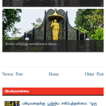
போரில் உயிர்நீத்த ரணவீரர்களை நினை...
Newer Post
Home
Older Post
பிரபல்யமானவை
பகிடிவதைக்கு பூஜ்ஜிய சகிப்புத்தன்மை: "ஒரு