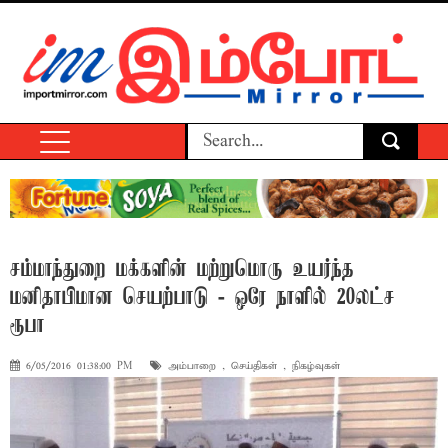
சம்மாந்துறை மக்களின் மற்றுமொரு உயர்ந்த
மனிதாபிமான செயற்பாடு - ஒரே நாளில் 20லட்ச
ரூபா
6/05/2016 01:38:00 PM
அம்பாறை
,
செய்திகள்
,
நிகழ்வுகள்