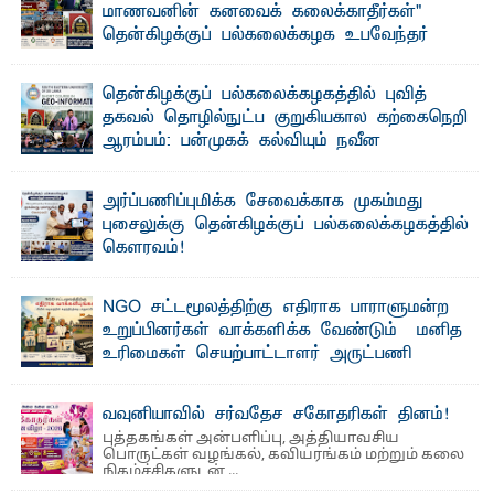
மாணவனின் கனவைக் கலைக்காதீர்கள்" –
தென்கிழக்குப் பல்கலைக்கழக உபவேந்தர்
வலியுறுத்தல்
"ஒ ரு மாணவனின் அல்லது மாணவியின் கனவு என்னால்
தென்கிழக்குப் பல்கலைக்கழகத்தில் புவித்
கலைக்கப்படாது" என்ற உறுதியை ஒவ்வொரு மாணவரும் ...
தகவல் தொழில்நுட்ப குறுகியகால கற்கைநெறி
ஆரம்பம்: பன்முகக் கல்வியும் நவீன
தொழில்நுட்பமும் காலத்தின் தேவை – பீடாதிபதி
பேராசிரியர் எம். எம். பாஸில்
அர்ப்பணிப்புமிக்க சேவைக்காக முகம்மது
தெ ன்கிழக்குப் பல்கலைக்கழகத்தின் கலை மற்றும் கலாசார
புசைலுக்கு தென்கிழக்குப் பல்கலைக்கழகத்தில்
பீடத்தின் புவியியல் துறையினால் ...
கௌரவம்!
தெ ன்கிழக்குப் பல்கலைக்கழகத்தின் கலை மற்றும் கலாசாரப்
பீடத்தின் கல்வி மற்றும் நிர்வாக வளர்ச்சியில் ...
NGO சட்டமூலத்திற்கு எதிராக பாராளுமன்ற
உறுப்பினர்கள் வாக்களிக்க வேண்டும் – மனித
உரிமைகள் செயற்பாட்டாளர் அருட்பணி
லூக்ஜோன் வேண்டுகோள்
ஜே. எப். காமிலா பேகம்- இ லங்கை அரசாங்கம் அரசுசாரா
வவுனியாவில் சர்வதேச சகோதரிகள் தினம்!
அமைப்புகள் (NGO) தொடர்பான புதிய சட்டமூலத்தை ...
புத்தகங்கள் அன்பளிப்பு, அத்தியாவசிய
பொருட்கள் வழங்கல், கவியரங்கம் மற்றும் கலை
நிகழ்ச்சிகளுடன் ...