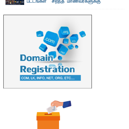
பட்டங்கள் – சிறந்த மாணவர்களுக்கு
தங்கப்பதக்கங்கள், நினைவுப் பதக்கங்கள்
மற்றும் சிறப்புப் பரிசுகள்
எம்.வை. அமீர்- ஒ லுவிலில் அமைந்துள்ள தென்கிழக்குப்
பல்கலைக்கழகத்தின் 18ஆவது பொதுப் பட்டமளிப்பு விழா ...