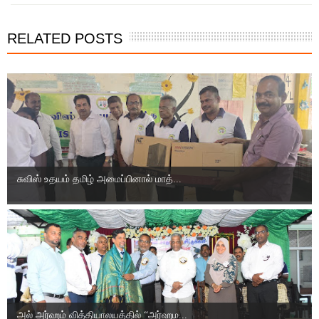
RELATED POSTS
சுவிஸ் உதயம் தமிழ் அமைப்பினால் மாத்...
அல் அர்ஹம் வித்தியாலயத்தில் “அர்ஹம...