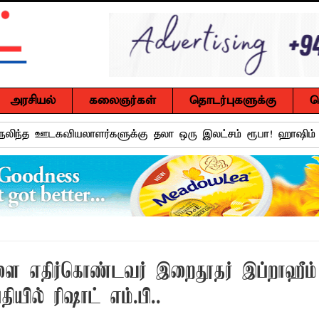
அரசியல்
கலைஞர்கள்
தொடர்புகளுக்கு
ச
நலிந்த ஊடகவியலாளர்களுக்கு தலா ஒரு இலட்சம் ரூபா! ஹாஷி
 முன்னிட்டு கர்ப்பிணி மற்றும் பாலூட்டும் தாய்மார்களுக்கான விழி
்.ஏ.எம். ரயீஸுக்கு உணர்வுபூர்வமான பிரியாவிடை
ுசைலுக்கு தென்கிழக்குப் பல்கலைக்கழகத்தில் கௌரவம்!
்கு எதிராகச் சட்ட நடவடிக்கை! மனித நுகர்வுக்குப் பொருத்தமற்ற
ளை எதிர்கொண்டவர் இறைதூதர் இப்றாஹீம்
வாடி அமைப்பது குறித்து விசேட ஆலோசனைக் கூட்டம் : மக்களின்
யில் ரிஷாட் எம்.பி..