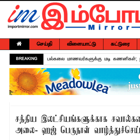
செய்தி
விளையாட்டு
கட்டுரை
BREAKING
பல்கலை மாணவர்களுக்கு மடி கணனிகள்; 
மடிக்கணினி வழங்கும் திட்டம்
சாய்ந்தமருதில் தாய்ப்பால் ஊட்டல் வாரத்தை
15 ஆண்டுகால அர்ப்பணிப்புச் சேவைக்கு எம
அர்ப்பணிப்புமிக்க சேவைக்காக முகம்மது ப
சுகாதார விதிமுறைகளை மீறிய வியாபாரிகளுக
சத்திய இலட்சியங்களுக்காக சவால்க
மாளிகைக்காட்டிற்கு நிரந்தர மாற்று மைய
அலை- ஹஜ் பெருநாள் வாழ்த்துச்செய்தி
ஒருமித்த நடவடிக்கைக்கு முஸ்தீபு