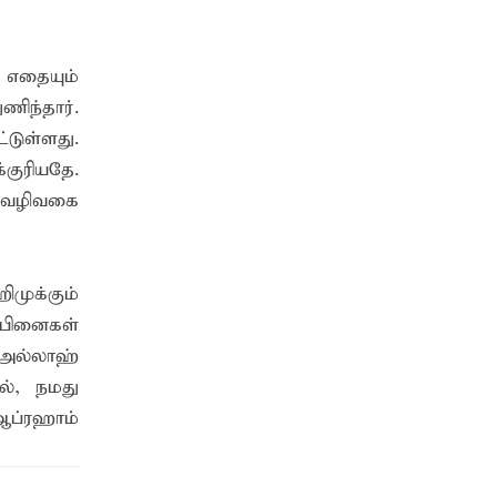
 எதையும்
ிந்தார்.
டுள்ளது.
உத்தியோகபூர்வமாக ஆரம்பம்
குரியதே.
ு வழிவகை
முக்கும்
்பினைகள்
 அல்லாஹ்
ல், நமது
ஆப்ரஹாம்