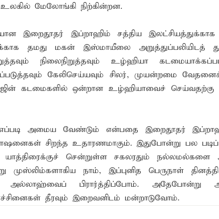
உலகில் மேலோங்கி நிற்கின்றன.
்தின் புதிய செயலாளராக நாபி எம். முஸ்னி பதவியேற்பு
மத்தின் மறைந்திருக்கும் அதிசயம்
ையான இறைதூதர் இப்றாஹிம் சத்திய இலட்சியத்துக்காக
க்காக தமது மகன் இஸ்மாயீலை அறுத்துப்பலியிடத் துண
 சுற்றாடல் சார் செயற்பாட்டு முகாம்
்தவும் நிலைநிறுத்தவும் உழ்ஹியா கடமையாக்கப்பட்
் கழகத்தின் ரீஜென்சி டி20 பிளாஸ்ட் கிரிக்கெட் சுற்றுப்போட்டி 
படுத்தவும் கேலிசெய்யவும் சிலர், முயன்றமை வேதனைக்
ஹஜ்ஜின் கடமைகளில் ஒன்றான உழ்ஹியாவைச் செய்வதற்க
எப்படி அமைய வேண்டும் என்பதை இறைதூதர் இப்றாஹி
்பாஷனைகள் சிறந்த உதாரணமாகும். இதுபோன்று பல படிப
் யாத்திரைக்குச் சென்றுள்ள சகலரதும் நல்லமல்களை
்று முஸ்லிம்களாகிய நாம், இப்புனித பெருநாள் தினத்தி
ாகவும் அல்லாஹ்வைப் பிரார்த்திப்போம். அதேபோன்று 
ிரச்சினைகள் தீரவும் இறைவனிடம் மன்றாடுவோம்.