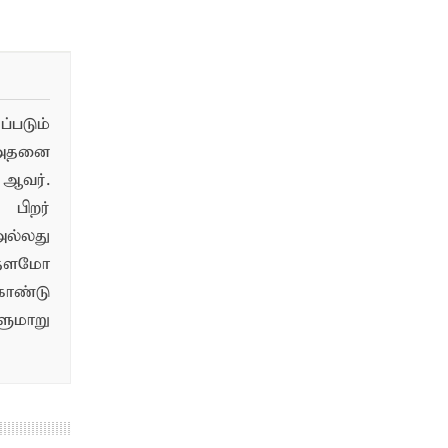
படும்
 அதனை
ஆவர்.
பிறர்
ல்லது
்தளமோ
ொண்டு
மாறு