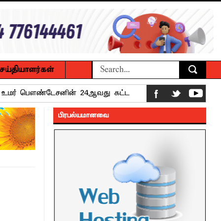
ெய்தியாளர்கள்
ம் உமர் பௌண்டேசனின் 24ஆவது கட்ட
பிரபல்யமானவை
ப்புணர்வு கலந்துரையாடல்
 உணவுகள் கைப்பற்றப்பட்டுக் அழிப்பு
 நீண்டகால தேவைக்கு தீர்வு காண