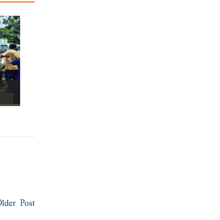
..
Older Post