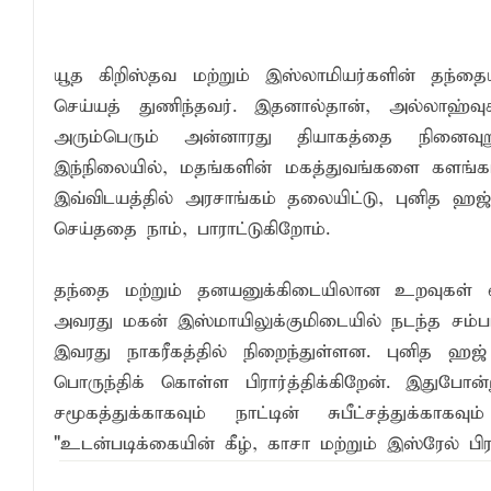
தென்கிழக்குப் பல்கலைக்கழக ஊழியர் சங்கத
வியப்பில் ஆழ்த்தும் விபூதி மலை! – கதிர்கா
யூத கிறிஸ்தவ மற்றும் இஸ்லாமியர்களின் தந்த
செய்யத் துணிந்தவர். இதனால்தான், அல்லாஹ்வு
சாய்ந்தமருது லீடர் அஸ்ரப் வித்தியாலயத்தில்
அரும்பெரும் அன்னாரது தியாகத்தை நினைவுறுத
சாய்ந்தமருது ரியல் பிளாஸ்டர் விளையாட்டுக
இந்நிலையில், மதங்களின் மகத்துவங்களை களங்கப்
இவ்விடயத்தில் அரசாங்கம் தலையிட்டு, புனித 
செய்ததை நாம், பாராட்டுகிறோம்.
தந்தை மற்றும் தனயனுக்கிடையிலான உறவுகள் 
அவரது மகன் இஸ்மாயிலுக்குமிடையில் நடந்த சம
இவரது நாகரீகத்தில் நிறைந்துள்ளன. புனித ஹஜ
பொருந்திக் கொள்ள பிரார்த்திக்கிறேன். இதுபோன
சமூகத்துக்காகவும் நாட்டின் சுபீட்சத்துக்க
"உடன்படிக்கையின் கீழ், காசா மற்றும் இஸ்ரேல் ப