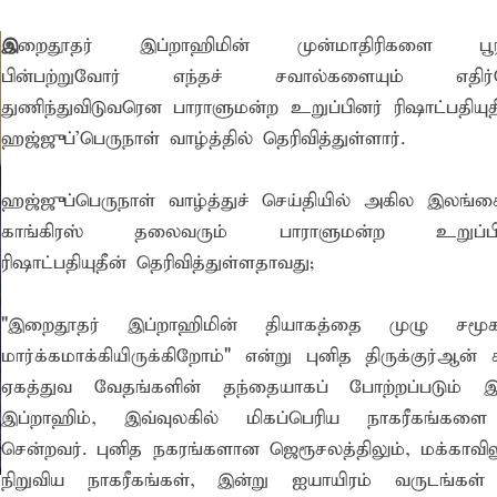
இ
றைதூதர் இப்றாஹிமின் முன்மாதிரிகளை பூ
ஒரு மாணவனின் கனவைக் கலைக்காதீர்கள்" – தென்கிழக்குப் பல்கல
பின்பற்றுவோர் எந்தச் சவால்களையும் எதிர்
ுவர் உயிரிழப்பு, மற்றையவர் அவசர சிகிச்சை பிரிவில் அனுமதிக்கப்
துணிந்துவிடுவரென பாராளுமன்ற உறுப்பினர் ரிஷாட்பதியுத
ஹஜ்ஜுப்'பெருநாள் வாழ்த்தில் தெரிவித்துள்ளார்.
 உறுப்பினர்கள் வாக்களிக்க வேண்டும் – மனித உரிமைகள் செயற்
ஹஜ்ஜுப்பெருநாள் வாழ்த்துச் செய்தியில் அகில இலங்க
 போக்குவரத்துச் சோதனை- 187 வழக்குகள் பதிவு, 23 மோட்டார் சை
காங்கிரஸ் தலைவரும் பாராளுமன்ற உறுப்பி
தகவல் தொழில்நுட்ப குறுகியகால கற்கைநெறி ஆரம்பம்: பன்முகக் க
ரிஷாட்பதியுதீன் தெரிவித்துள்ளதாவது;
். எம். பாஸில்
"இறைதூதர் இப்றாஹிமின் தியாகத்தை முழு சமூகத்
றுவடைக்குத் தயாராகவிருந்த நெல் வயல்களை துவம்சம் செய்த கா
மார்க்கமாக்கியிருக்கிறோம்" என்று புனித திருக்குர்ஆன் க
ம் ஓர் பெருமை
ஏகத்துவ வேதங்களின் தந்தையாகப் போற்றப்படும் 
, ஒன்பது அமர்வுகள்; 3,397 பட்டதாரிகளுக்கு பட்டங்கள் – சிறந்த 
இப்றாஹிம், இவ்வுலகில் மிகப்பெரிய நாகரீகங்களை 
சென்றவர். புனித நகரங்களான ஜெரூசலத்திலும், மக்காவில
கள்
நிறுவிய நாகரீகங்கள், இன்று ஐயாயிரம் வருடங்கள் 
வது ஆண்டு பவள விழா ஏற்பாடுகள் தொடர்பாக அம்பாறை மாவட