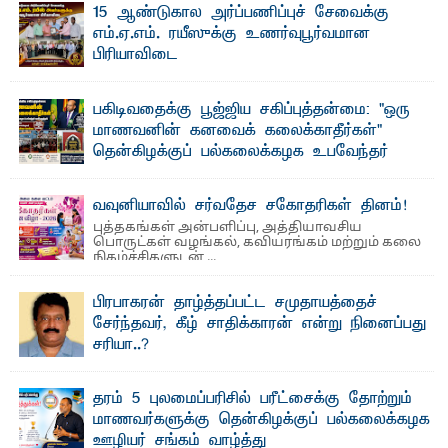
15 ஆண்டுகால அர்ப்பணிப்புச் சேவைக்கு
எம்.ஏ.எம். ரயீஸுக்கு உணர்வுபூர்வமான
பிரியாவிடை
தெ ன்கிழக்குப் பல்கலைக்கழகத்தின் நிர்வாக பிரிவிலும்
பிரயோக விஞ்ஞான பீடத்திலும் 15 ஆண்டுகள் ...
பகிடிவதைக்கு பூஜ்ஜிய சகிப்புத்தன்மை: "ஒரு
மாணவனின் கனவைக் கலைக்காதீர்கள்" –
தென்கிழக்குப் பல்கலைக்கழக உபவேந்தர்
வலியுறுத்தல்
"ஒ ரு மாணவனின் அல்லது மாணவியின் கனவு என்னால்
வவுனியாவில் சர்வதேச சகோதரிகள் தினம்!
கலைக்கப்படாது" என்ற உறுதியை ஒவ்வொரு மாணவரும் ...
புத்தகங்கள் அன்பளிப்பு, அத்தியாவசிய
பொருட்கள் வழங்கல், கவியரங்கம் மற்றும் கலை
நிகழ்ச்சிகளுடன் ...
பிரபாகரன் தாழ்த்தப்பட்ட சமுதாயத்தைச்
சேர்ந்தவர், கீழ் சாதிக்காரன் என்று நினைப்பது
சரியா..?
விடுதலைப் புலிகளின் தலைவர் பிரபாகரன் அவர்கள்
வெள்ளாளரல்லாதவர் என்பதால் அவர் தாழ்த்தப்பட்ட ...
தரம் 5 புலமைப்பரிசில் பரீட்சைக்கு தோற்றும்
மாணவர்களுக்கு தென்கிழக்குப் பல்கலைக்கழக
ஊழியர் சங்கம் வாழ்த்து