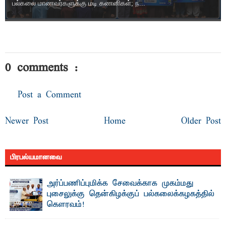
பல்கலை மாணவர்களுக்கு மடி கணனிகள்; ந...
0 comments :
Post a Comment
Newer Post
Home
Older Post
பிரபல்யமானவை
அர்ப்பணிப்புமிக்க சேவைக்காக முகம்மது
புசைலுக்கு தென்கிழக்குப் பல்கலைக்கழகத்தில்
கௌரவம்!
தெ ன்கிழக்குப் பல்கலைக்கழகத்தின் கலை மற்றும் கலாசாரப்
பீடத்தின் கல்வி மற்றும் நிர்வாக வளர்ச்சியில் ...