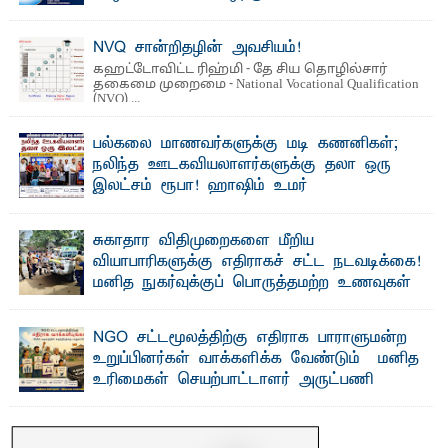
த ரம் 5 புலமைப்பரிசில் பரீட்சைக்குத் தோற்றும்
தென்கிழக்குப் பல்கலைக்கழக ஊழியர்களின் அன்புப் ...
NVQ சான்றிதழின் அவசியம்!
கஹட்டோவிட்ட ரிஹ்மி - தே சிய தொழில்சார்
தகைமை முறைமை - National Vocational Qualification
(NVQ) ...
பல்கலை மாணவர்களுக்கு மடி கணனிகள்;
நலிந்த ஊடகவியலாளர்களுக்கு தலா ஒரு
இலட்சம் ரூபா! ஹாஷிம் உமர்
பௌண்டேசனின் 24ஆவது கட்ட மடிக்கணினி
வழங்கும் திட்டம்
சுகாதார விதிமுறைகளை மீறிய
ப ல்கலைக்கழக மாணவர்களின் உயர்கல்வி வாய்ப்புகளை
வியாபாரிகளுக்கு எதிராகச் சட்ட நடவடிக்கை!
மேம்படுத்தும் நோக்கில் ஹாஷிம் உமர் பௌண்டேசனால் ...
மனித நுகர்வுக்குப் பொருத்தமற்ற உணவுகள்
கைப்பற்றப்பட்டுக் அழிப்பு
பாறுக் ஷிஹான்- க ல்முனை பொதுச் சந்தைப் பகுதியில்
NGO சட்டமூலத்திற்கு எதிராக பாராளுமன்ற
சுகாதார விதிமுறைகளை மீறிச் செயற்பட்ட ...
உறுப்பினர்கள் வாக்களிக்க வேண்டும் – மனித
உரிமைகள் செயற்பாட்டாளர் அருட்பணி
லூக்ஜோன் வேண்டுகோள்
ஜே. எப். காமிலா பேகம்- இ லங்கை அரசாங்கம் அரசுசாரா
அமைப்புகள் (NGO) தொடர்பான புதிய சட்டமூலத்தை ...