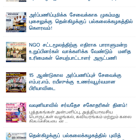
வலியுறுத்தல்
"ஒ ரு மாணவனின் அல்லது மாணவியின் கனவு என்னால்
அர்ப்பணிப்புமிக்க சேவைக்காக முகம்மது
கலைக்கப்படாது" என்ற உறுதியை ஒவ்வொரு மாணவரும் ...
புசைலுக்கு தென்கிழக்குப் பல்கலைக்கழகத்தில்
கௌரவம்!
தெ ன்கிழக்குப் பல்கலைக்கழகத்தின் கலை மற்றும் கலாசாரப்
பீடத்தின் கல்வி மற்றும் நிர்வாக வளர்ச்சியில் ...
NGO சட்டமூலத்திற்கு எதிராக பாராளுமன்ற
உறுப்பினர்கள் வாக்களிக்க வேண்டும் – மனித
உரிமைகள் செயற்பாட்டாளர் அருட்பணி
லூக்ஜோன் வேண்டுகோள்
ஜே. எப். காமிலா பேகம்- இ லங்கை அரசாங்கம் அரசுசாரா
15 ஆண்டுகால அர்ப்பணிப்புச் சேவைக்கு
அமைப்புகள் (NGO) தொடர்பான புதிய சட்டமூலத்தை ...
எம்.ஏ.எம். ரயீஸுக்கு உணர்வுபூர்வமான
பிரியாவிடை
தெ ன்கிழக்குப் பல்கலைக்கழகத்தின் நிர்வாக பிரிவிலும்
பிரயோக விஞ்ஞான பீடத்திலும் 15 ஆண்டுகள் ...
வவுனியாவில் சர்வதேச சகோதரிகள் தினம்!
புத்தகங்கள் அன்பளிப்பு, அத்தியாவசிய
பொருட்கள் வழங்கல், கவியரங்கம் மற்றும் கலை
நிகழ்ச்சிகளுடன் ...
தென்கிழக்குப் பல்கலைக்கழகத்தில் புவித்