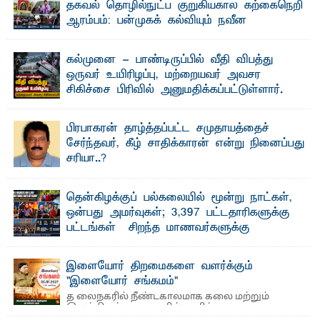
தகவல் தொழில்நுட்ப குறுகியகால கற்கைநெறி
ஆரம்பம்: பன்முகக் கல்வியும் நவீன
தொழில்நுட்பமும் காலத்தின் தேவை – பீடாதிபதி
பேராசிரியர் எம். எம். பாஸில்
கல்முனை - பாண்டிருப்பில் வீதி விபத்து
தெ ன்கிழக்குப் பல்கலைக்கழகத்தின் கலை மற்றும் கலாசார
ஒருவர் உயிரிழப்பு, மற்றையவர் அவசர
பீடத்தின் புவியியல் துறையினால் ...
சிகிச்சை பிரிவில் அனுமதிக்கப்பட்டுள்ளார்.
ஷனா- அ ம்பாறை மாவட்டம் கல்முனை ஆதார
வைத்தியசாலைக்கு அருகாமையில் உள்ள கல்முனை -
பாண்டிருப்பு ...
பிரபாகரன் தாழ்த்தப்பட்ட சமுதாயத்தைச்
சேர்ந்தவர், கீழ் சாதிக்காரன் என்று நினைப்பது
சரியா..?
விடுதலைப் புலிகளின் தலைவர் பிரபாகரன் அவர்கள்
வெள்ளாளரல்லாதவர் என்பதால் அவர் தாழ்த்தப்பட்ட ...
தென்கிழக்குப் பல்கலையில் மூன்று நாட்கள்,
ஒன்பது அமர்வுகள்; 3,397 பட்டதாரிகளுக்கு
பட்டங்கள் – சிறந்த மாணவர்களுக்கு
தங்கப்பதக்கங்கள், நினைவுப் பதக்கங்கள்
மற்றும் சிறப்புப் பரிசுகள்
இளையோர் திறமைகளை வளர்க்கும்
எம்.வை. அமீர்- ஒ லுவிலில் அமைந்துள்ள தென்கிழக்குப்
"இளையோர் சங்கமம்"
பல்கலைக்கழகத்தின் 18ஆவது பொதுப் பட்டமளிப்பு விழா ...
த லைநகரில் நீண்டகாலமாக கலை மற்றும்
இலக்கியத் துறைகளில் தனித்துவமான
பணிகளை முன்னெடுத்து வரும் புதிய ...