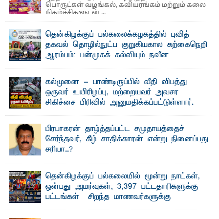
பொருட்கள் வழங்கல், கவியரங்கம் மற்றும் கலை
நிகழ்ச்சிகளுடன் ...
தென்கிழக்குப் பல்கலைக்கழகத்தில் புவித்
தகவல் தொழில்நுட்ப குறுகியகால கற்கைநெறி
ஆரம்பம்: பன்முகக் கல்வியும் நவீன
தொழில்நுட்பமும் காலத்தின் தேவை – பீடாதிபதி
பேராசிரியர் எம். எம். பாஸில்
கல்முனை - பாண்டிருப்பில் வீதி விபத்து
தெ ன்கிழக்குப் பல்கலைக்கழகத்தின் கலை மற்றும் கலாசார
ஒருவர் உயிரிழப்பு, மற்றையவர் அவசர
பீடத்தின் புவியியல் துறையினால் ...
சிகிச்சை பிரிவில் அனுமதிக்கப்பட்டுள்ளார்.
ஷனா- அ ம்பாறை மாவட்டம் கல்முனை ஆதார
வைத்தியசாலைக்கு அருகாமையில் உள்ள கல்முனை -
பாண்டிருப்பு ...
பிரபாகரன் தாழ்த்தப்பட்ட சமுதாயத்தைச்
சேர்ந்தவர், கீழ் சாதிக்காரன் என்று நினைப்பது
சரியா..?
விடுதலைப் புலிகளின் தலைவர் பிரபாகரன் அவர்கள்
வெள்ளாளரல்லாதவர் என்பதால் அவர் தாழ்த்தப்பட்ட ...
தென்கிழக்குப் பல்கலையில் மூன்று நாட்கள்,
ஒன்பது அமர்வுகள்; 3,397 பட்டதாரிகளுக்கு
பட்டங்கள் – சிறந்த மாணவர்களுக்கு
தங்கப்பதக்கங்கள், நினைவுப் பதக்கங்கள்
மற்றும் சிறப்புப் பரிசுகள்