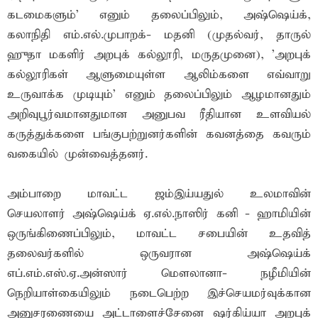
கடமைகளும்' எனும் தலைப்பிலும், அஷ்ஷெய்க்,
கலாநிதி எம்.எல்.முபாறக்- மதனி (முதல்வர், தாருல்
ஹுதா மகளிர் அறபுக் கல்லூரி, மருதமுனை), 'அறபுக்
கல்லூரிகள் ஆளுமையுள்ள ஆலிம்களை எவ்வாறு
உருவாக்க முடியும்' எனும் தலைப்பிலும் ஆழமானதும்
அறிவுபூர்வமானதுமான அனுபவ ரீதியான உளவியல்
கருத்துக்களை பங்குபற்றுனர்களின் கவனத்தை கவரும்
வகையில் முன்வைத்தனர்.
அம்பாறை மாவட்ட ஜம்இய்யதுல் உலமாவின்
செயலாளர் அஷ்ஷெய்க் ஏ.எல்.நாஸிர் கனி - ஹாமியின்
ஒருங்கிணைப்பிலும், மாவட்ட சபையின் உதவித்
தலைவர்களில் ஒருவரான அஷ்ஷெய்க்
எப்.எம்.எஸ்.ஏ.அன்ஸார் மௌலானா- நழீமியின்
நெறியாள்கையிலும் நடைபெற்ற இச்செயமர்வுக்கான
அனுசரணையை அட்டாளைச்சேனை ஷர்கிய்யா அறபுக்