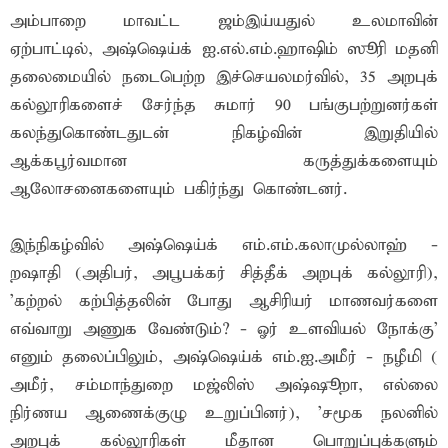
அம்பாறை மாவட்ட ஜம்இய்யதுல் உலமாவின்
ஏற்பாட்டில், அஷ்ஷெய்க் ஐ.எல்.எம்.ஹாஷிம் ஸூரி மதனி
தலைமையில் நடைபெற்ற இச்செயலமர்வில், 35 அறபுக்
கல்லூரிகளைச் சேர்ந்த சுமார் 90 பங்குபற்றுனர்கள்
கலந்துகொண்டதுடன் நிகழ்வின் இறுதியில்
ஆக்கபூர்வமான கருத்துக்களையும்
ஆலோசனைகளையும் பகிர்ந்து கொண்டனர்.
இந்நிகழ்வில் அஷ்ஷெய்க் எம்.எம்.கலாமுல்லாஹ் -
றஷாதி (அதிபர், அபூபக்கர் சித்தீக் அறபுக் கல்லூரி),
'கற்றல் கற்பித்தலின் போது ஆசிரியர் மாணவர்களை
எவ்வாறு அணுக வேண்டும்? - ஓர் உளவியல் நோக்கு'
எனும் தலைப்பிலும், அஷ்ஷெய்க் எம்.ஐ.அமீர் - நழீமி (
அமீர், சம்மாந்துறை மஜ்லிஸ் அஷ்ஷூறா, எல்லை
நிர்ணய ஆணைக்குழு உறுப்பினர்), 'சமூக நலனில்
அறபுக் கல்லூரிகள் மீதான பொறுப்புக்களும்