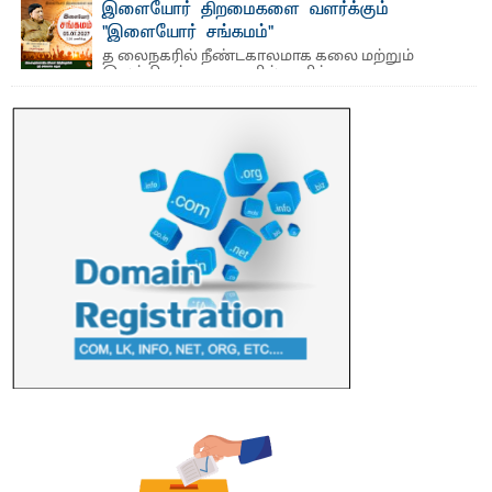
இளையோர் திறமைகளை வளர்க்கும்
எம்.வை. அமீர்- ஒ லுவிலில் அமைந்துள்ள தென்கிழக்குப்
"இளையோர் சங்கமம்"
பல்கலைக்கழகத்தின் 18ஆவது பொதுப் பட்டமளிப்பு விழா ...
த லைநகரில் நீண்டகாலமாக கலை மற்றும்
இலக்கியத் துறைகளில் தனித்துவமான
பணிகளை முன்னெடுத்து வரும் புதிய ...