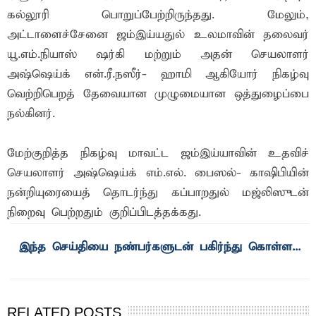
கல்லூரி பொறுப்பேற்றிருந்தது. மேலும்,
அட்டாளைச்சேனை ஜம்இய்யதுல் உலமாவின் தலைவர்
யூ.எம்.நியாஸ் ஷர்கி மற்றும் அதன் செயலாளர்
அஷ்ஷெய்க் என்.ரீ.நஸீர்- ஹாமி ஆகியோர் நிகழ்வு
வெற்றிபெறத் தேவையான முழுமையான ஒத்துழைப்பை
நல்கினர்.
மேற்குறித்த நிகழ்வு மாவட்ட ஜம்இய்யாவின் உதவிச்
செயலாளர் அஷ்ஷெய்க் எம்.எல். பைஸல்- காஷிபியின்
நன்றியுரையைத் தொடர்ந்து கப்பாறதுல் மஜ்லிஸுடன்
நிறைவு பெற்றதும் குறிப்பிடத்தக்கது.
RELATED POSTS