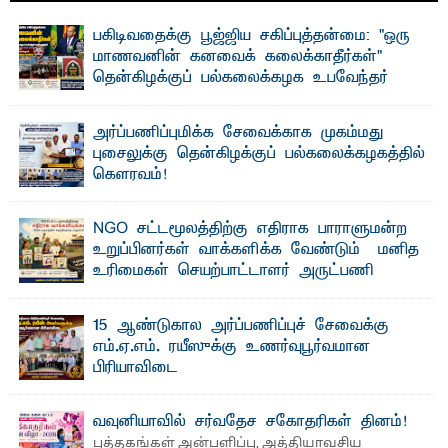
பகிடிவதைக்கு பூஜ்ஜிய சகிப்புத்தன்மை: "ஒரு
மாணவனின் கனவைக் கலைக்காதீர்கள்" –
தென்கிழக்குப் பல்கலைக்கழக உபவேந்தர்
வலியுறுத்தல்
"ஒ ரு மாணவனின் அல்லது மாணவியின் கனவு என்னால்
அர்ப்பணிப்புமிக்க சேவைக்காக முகம்மது
கலைக்கப்படாது" என்ற உறுதியை ஒவ்வொரு மாணவரும் ...
புசைலுக்கு தென்கிழக்குப் பல்கலைக்கழகத்தில்
கௌரவம்!
தெ ன்கிழக்குப் பல்கலைக்கழகத்தின் கலை மற்றும் கலாசாரப்
பீடத்தின் கல்வி மற்றும் நிர்வாக வளர்ச்சியில் ...
NGO சட்டமூலத்திற்கு எதிராக பாராளுமன்ற
உறுப்பினர்கள் வாக்களிக்க வேண்டும் – மனித
உரிமைகள் செயற்பாட்டாளர் அருட்பணி
லூக்ஜோன் வேண்டுகோள்
ஜே. எப். காமிலா பேகம்- இ லங்கை அரசாங்கம் அரசுசாரா
15 ஆண்டுகால அர்ப்பணிப்புச் சேவைக்கு
அமைப்புகள் (NGO) தொடர்பான புதிய சட்டமூலத்தை ...
எம்.ஏ.எம். ரயீஸுக்கு உணர்வுபூர்வமான
பிரியாவிடை
தெ ன்கிழக்குப் பல்கலைக்கழகத்தின் நிர்வாக பிரிவிலும்
பிரயோக விஞ்ஞான பீடத்திலும் 15 ஆண்டுகள் ...
வவுனியாவில் சர்வதேச சகோதரிகள் தினம்!
புத்தகங்கள் அன்பளிப்பு, அத்தியாவசிய