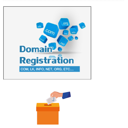
மற்றும் சிறப்புப் பரிசுகள்
எம்.வை. அமீர்- ஒ லுவிலில் அமைந்துள்ள தென்கிழக்குப்
பல்கலைக்கழகத்தின் 18ஆவது பொதுப் பட்டமளிப்பு விழா ...