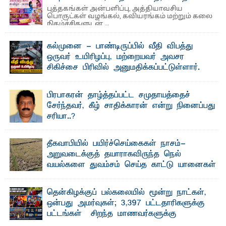
புத்தகங்கள் அன்பளிப்பு, அத்தியாவசிய
பொருட்கள் வழங்கல், கவியரங்கம் மற்றும் கலை
நிகழ்ச்சிகளுடன் ...
கல்முனை - பாண்டிருப்பில் வீதி விபத்து
ஒருவர் உயிரிழப்பு, மற்றையவர் அவசர
சிகிச்சை பிரிவில் அனுமதிக்கப்பட்டுள்ளார்.
ஷனா- அ ம்பாறை மாவட்டம் கல்முனை ஆதார
வைத்தியசாலைக்கு அருகாமையில் உள்ள கல்முனை -
பாண்டிருப்பு ...
பிரபாகரன் தாழ்த்தப்பட்ட சமுதாயத்தைச்
சேர்ந்தவர், கீழ் சாதிக்காரன் என்று நினைப்பது
சரியா..?
விடுதலைப் புலிகளின் தலைவர் பிரபாகரன் அவர்கள்
வெள்ளாளரல்லாதவர் என்பதால் அவர் தாழ்த்தப்பட்ட ...
தீகவாபியில் பயிர்ச்செய்கைகள் நாசம்-
அறுவடைக்குத் தயாராகவிருந்த நெல்
வயல்களை துவம்சம் செய்த காட்டு யானைகள்
பாறுக் ஷிஹான்- அ ம்பாறை மாவட்டத்தின் தீகவாபி
பிரதேசத்தில் அறுவடைக்குத் தயாரான நிலையில்
காணப்பட்ட பல ...
தென்கிழக்குப் பல்கலையில் மூன்று நாட்கள்,
ஒன்பது அமர்வுகள்; 3,397 பட்டதாரிகளுக்கு
பட்டங்கள் – சிறந்த மாணவர்களுக்கு
தங்கப்பதக்கங்கள், நினைவுப் பதக்கங்கள்