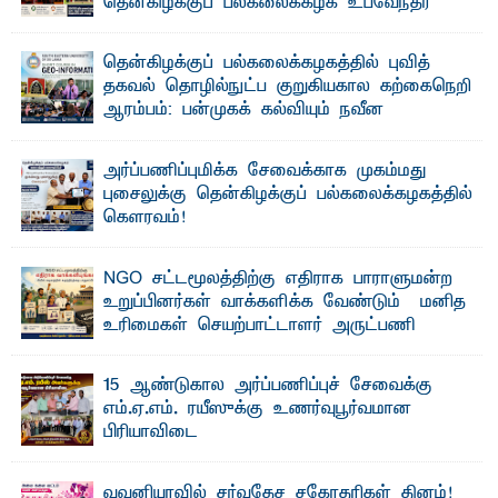
தென்கிழக்குப் பல்கலைக்கழக உபவேந்தர்
வலியுறுத்தல்
"ஒ ரு மாணவனின் அல்லது மாணவியின் கனவு என்னால்
தென்கிழக்குப் பல்கலைக்கழகத்தில் புவித்
கலைக்கப்படாது" என்ற உறுதியை ஒவ்வொரு மாணவரும் ...
தகவல் தொழில்நுட்ப குறுகியகால கற்கைநெறி
ஆரம்பம்: பன்முகக் கல்வியும் நவீன
தொழில்நுட்பமும் காலத்தின் தேவை – பீடாதிபதி
பேராசிரியர் எம். எம். பாஸில்
அர்ப்பணிப்புமிக்க சேவைக்காக முகம்மது
தெ ன்கிழக்குப் பல்கலைக்கழகத்தின் கலை மற்றும் கலாசார
புசைலுக்கு தென்கிழக்குப் பல்கலைக்கழகத்தில்
பீடத்தின் புவியியல் துறையினால் ...
கௌரவம்!
தெ ன்கிழக்குப் பல்கலைக்கழகத்தின் கலை மற்றும் கலாசாரப்
பீடத்தின் கல்வி மற்றும் நிர்வாக வளர்ச்சியில் ...
NGO சட்டமூலத்திற்கு எதிராக பாராளுமன்ற
உறுப்பினர்கள் வாக்களிக்க வேண்டும் – மனித
உரிமைகள் செயற்பாட்டாளர் அருட்பணி
லூக்ஜோன் வேண்டுகோள்
ஜே. எப். காமிலா பேகம்- இ லங்கை அரசாங்கம் அரசுசாரா
15 ஆண்டுகால அர்ப்பணிப்புச் சேவைக்கு
அமைப்புகள் (NGO) தொடர்பான புதிய சட்டமூலத்தை ...
எம்.ஏ.எம். ரயீஸுக்கு உணர்வுபூர்வமான
பிரியாவிடை
தெ ன்கிழக்குப் பல்கலைக்கழகத்தின் நிர்வாக பிரிவிலும்
பிரயோக விஞ்ஞான பீடத்திலும் 15 ஆண்டுகள் ...
வவுனியாவில் சர்வதேச சகோதரிகள் தினம்!