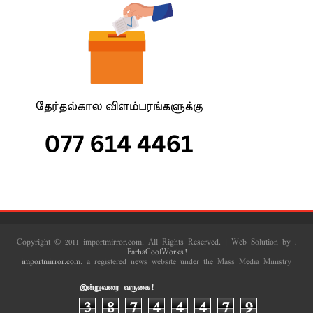
Copyright © 2011 importmirror.com. All Rights Reserved. | Web Solution by :
FarhaCoolWorks!
importmirror.com
, a registered news website under the Mass Media Ministry
இன்றுவரை வருகை!
3
8
7
4
4
4
7
9