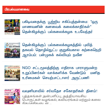
பிரபல்யமானவை
பகிடிவதைக்கு பூஜ்ஜிய சகிப்புத்தன்மை: "ஒரு
மாணவனின் கனவைக் கலைக்காதீர்கள்" –
தென்கிழக்குப் பல்கலைக்கழக உபவேந்தர்
வலியுறுத்தல்
"ஒ ரு மாணவனின் அல்லது மாணவியின் கனவு என்னால்
தென்கிழக்குப் பல்கலைக்கழகத்தில் புவித்
கலைக்கப்படாது" என்ற உறுதியை ஒவ்வொரு மாணவரும் ...
தகவல் தொழில்நுட்ப குறுகியகால கற்கைநெறி
ஆரம்பம்: பன்முகக் கல்வியும் நவீன
தொழில்நுட்பமும் காலத்தின் தேவை – பீடாதிபதி
பேராசிரியர் எம். எம். பாஸில்
NGO சட்டமூலத்திற்கு எதிராக பாராளுமன்ற
தெ ன்கிழக்குப் பல்கலைக்கழகத்தின் கலை மற்றும் கலாசார
உறுப்பினர்கள் வாக்களிக்க வேண்டும் – மனித
பீடத்தின் புவியியல் துறையினால் ...
உரிமைகள் செயற்பாட்டாளர் அருட்பணி
லூக்ஜோன் வேண்டுகோள்
ஜே. எப். காமிலா பேகம்- இ லங்கை அரசாங்கம் அரசுசாரா
வவுனியாவில் சர்வதேச சகோதரிகள் தினம்!
அமைப்புகள் (NGO) தொடர்பான புதிய சட்டமூலத்தை ...
புத்தகங்கள் அன்பளிப்பு, அத்தியாவசிய
பொருட்கள் வழங்கல், கவியரங்கம் மற்றும் கலை
நிகழ்ச்சிகளுடன் ...