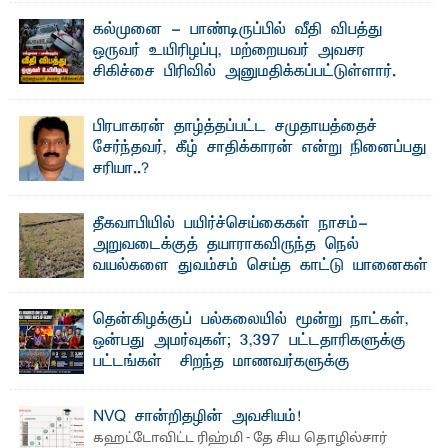
கல்முனை - பாண்டிருப்பில் வீதி விபத்து
ஒருவர் உயிரிழப்பு, மற்றையவர் அவசர
சிகிச்சை பிரிவில் அனுமதிக்கப்பட்டுள்ளார்.
ஷனா- அ ம்பாறை மாவட்டம் கல்முனை ஆதார
வைத்தியசாலைக்கு அருகாமையில் உள்ள கல்முனை -
பாண்டிருப்பு ...
பிரபாகரன் தாழ்த்தப்பட்ட சமுதாயத்தைச்
சேர்ந்தவர், கீழ் சாதிக்காரன் என்று நினைப்பது
சரியா..?
விடுதலைப் புலிகளின் தலைவர் பிரபாகரன் அவர்கள்
வெள்ளாளரல்லாதவர் என்பதால் அவர் தாழ்த்தப்பட்ட ...
தீகவாபியில் பயிர்ச்செய்கைகள் நாசம்-
அறுவடைக்குத் தயாராகவிருந்த நெல்
வயல்களை துவம்சம் செய்த காட்டு யானைகள்
பாறுக் ஷிஹான்- அ ம்பாறை மாவட்டத்தின் தீகவாபி
பிரதேசத்தில் அறுவடைக்குத் தயாரான நிலையில்
காணப்பட்ட பல ...
தென்கிழக்குப் பல்கலையில் மூன்று நாட்கள்,
ஒன்பது அமர்வுகள்; 3,397 பட்டதாரிகளுக்கு
பட்டங்கள் – சிறந்த மாணவர்களுக்கு
தங்கப்பதக்கங்கள், நினைவுப் பதக்கங்கள்
மற்றும் சிறப்புப் பரிசுகள்
NVQ சான்றிதழின் அவசியம்!
எம்.வை. அமீர்- ஒ லுவிலில் அமைந்துள்ள தென்கிழக்குப்
கஹட்டோவிட்ட ரிஹ்மி - தே சிய தொழில்சார்
பல்கலைக்கழகத்தின் 18ஆவது பொதுப் பட்டமளிப்பு விழா ...