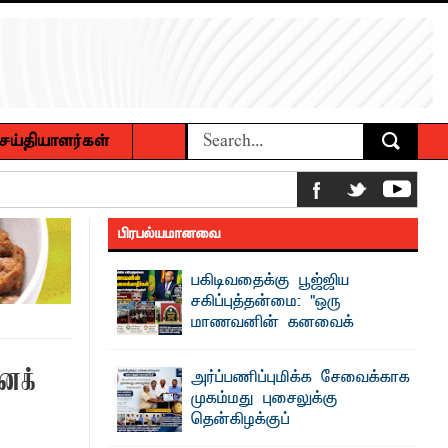
ெய்தியாளர்கள்
ாழ்த்து
பிரபல்யமானவை
ம் உமர் பௌண்டேசனின் 24ஆவது கட்ட
பகிடிவதைக்கு பூஜ்ஜிய
சகிப்புத்தன்மை: "ஒரு
மாணவனின் கனவைக்
ப்புணர்வு கலந்துரையாடல்
கலைக்காதீர்கள்" –
தென்கிழக்குப் பல்கலைக்கழக உபவேந்தர்
ைக்
அர்ப்பணிப்புமிக்க சேவைக்காக
வலியுறுத்தல்
முகம்மது புசைலுக்கு
"ஒ ரு மாணவனின் அல்லது மாணவியின்
தென்கிழக்குப்
கனவு என்னால் கலைக்கப்படாது" என்ற
 உணவுகள் கைப்பற்றப்பட்டுக் அழிப்பு
உறுதியை ஒவ்வொரு மாணவரும் ...
பல்கலைக்கழகத்தில் கௌரவம்!