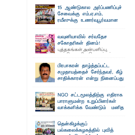
தெ ன்கிழக்குப் பல்கலைக்கழகத்தின் கலை
 நீண்டகால தேவைக்கு தீர்வு காண
15 ஆண்டுகால அர்ப்பணிப்புச்
மற்றும் கலாசாரப் பீடத்தின் கல்வி மற்றும்
நிர்வாக வளர்ச்சியில் ...
சேவைக்கு எம்.ஏ.எம்.
ரயீஸுக்கு உணர்வுபூர்வமான
பிரியாவிடை
தெ ன்கிழக்குப் பல்கலைக்கழகத்தின்
வவுனியாவில் சர்வதேச
ைக்கழக உபவேந்தர் வலியுறுத்தல்
நிர்வாக பிரிவிலும் பிரயோக விஞ்ஞான
பீடத்திலும் 15 ஆண்டுகள் ...
சகோதரிகள் தினம்!
பட்டுள்ளார்.
புத்தகங்கள் அன்பளிப்பு,
அத்தியாவசிய பொருட்கள்
பாட்டாளர் அருட்பணி லூக்ஜோன்
வழங்கல், கவியரங்கம் மற்றும் கலை
நிகழ்ச்சிகளுடன் ...
பிரபாகரன் தாழ்த்தப்பட்ட
சமுதாயத்தைச் சேர்ந்தவர், கீழ்
சாதிக்காரன் என்று நினைப்பது
க்கிள்கள் பறிமுதல்
சரியா..?
ல்வியும் நவீன தொழில்நுட்பமும்
விடுதலைப் புலிகளின் தலைவர் பிரபாகரன்
NGO சட்டமூலத்திற்கு எதிராக
அவர்கள் வெள்ளாளரல்லாதவர் என்பதால்
அவர் தாழ்த்தப்பட்ட ...
பாராளுமன்ற உறுப்பினர்கள்
வாக்களிக்க வேண்டும் – மனித
ட்டு யானைகள்
உரிமைகள் செயற்பாட்டாளர்
அருட்பணி லூக்ஜோன் வேண்டுகோள்
தென்கிழக்குப்
ஜே. எப். காமிலா பேகம்- இ லங்கை
பல்கலைக்கழகத்தில் புவித்
அரசாங்கம் அரசுசாரா அமைப்புகள் (NGO)
மாணவர்களுக்கு தங்கப்பதக்கங்கள்,