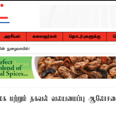
அரசியல்
கலைஞர்கள்
தொடர்புகளுக்கு
ச
ும் மாணவர்களுக்கு தென்கிழக்குப் பல்கலைக்கழக ஊழியர் சங்கம் வ
ெருமை சேர்த்த 94 மாணவிகள்!
நலிந்த ஊடகவியலாளர்களுக்கு தலா ஒரு இலட்சம் ரூபா! ஹாஷி
 முன்னிட்டு கர்ப்பிணி மற்றும் பாலூட்டும் தாய்மார்களுக்கான விழி
்.ஏ.எம். ரயீஸுக்கு உணர்வுபூர்வமான பிரியாவிடை
 நூலக மற்றும் தகவல் வலயமைப்பு ஆலோசன
ுசைலுக்கு தென்கிழக்குப் பல்கலைக்கழகத்தில் கௌரவம்!
்கு எதிராகச் சட்ட நடவடிக்கை! மனித நுகர்வுக்குப் பொருத்தமற்ற