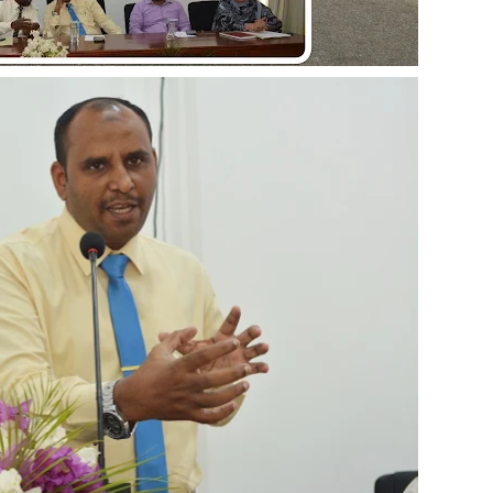
கள்
வது ஆண்டு பவள விழா ஏற்பாடுகள் தொடர்பாக அம்பாறை மாவட
்தின் புதிய செயலாளராக நாபி எம். முஸ்னி பதவியேற்பு
ின் நுழைவாயில்!