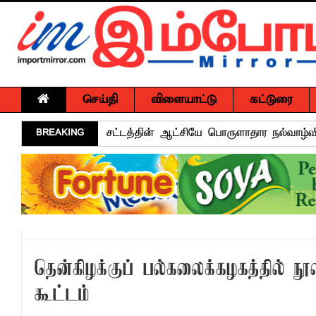
செய்தி
விளையாட்டு
கட்டுரை
BREAKING
தரம் 5 புலமைப்பரிசில் பரீட்சைக்கு தோற்ற
கல்முனை மஹ்மூத் மகளிர் கல்லூரிக்கு ப
பல்கலை மாணவர்களுக்கு மடி கணனிகள்; 
மடிக்கணினி வழங்கும் திட்டம்
சாய்ந்தமருதில் தாய்ப்பால் ஊட்டல் வாரத்தை
15 ஆண்டுகால அர்ப்பணிப்புச் சேவைக்கு எம
தென்கிழக்குப் பல்கலைக்கழகத்தில்
அர்ப்பணிப்புமிக்க சேவைக்காக முகம்மது ப
கூட்டம்
சுகாதார விதிமுறைகளை மீறிய வியாபாரிகளுக