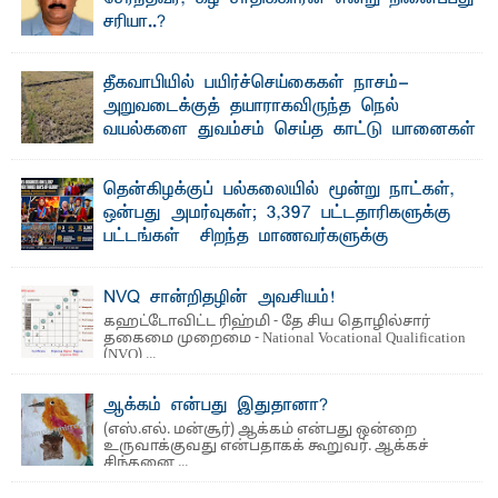
சரியா..?
விடுதலைப் புலிகளின் தலைவர் பிரபாகரன் அவர்கள்
வெள்ளாளரல்லாதவர் என்பதால் அவர் தாழ்த்தப்பட்ட ...
தீகவாபியில் பயிர்ச்செய்கைகள் நாசம்-
அறுவடைக்குத் தயாராகவிருந்த நெல்
வயல்களை துவம்சம் செய்த காட்டு யானைகள்
பாறுக் ஷிஹான்- அ ம்பாறை மாவட்டத்தின் தீகவாபி
பிரதேசத்தில் அறுவடைக்குத் தயாரான நிலையில்
காணப்பட்ட பல ...
தென்கிழக்குப் பல்கலையில் மூன்று நாட்கள்,
ஒன்பது அமர்வுகள்; 3,397 பட்டதாரிகளுக்கு
பட்டங்கள் – சிறந்த மாணவர்களுக்கு
தங்கப்பதக்கங்கள், நினைவுப் பதக்கங்கள்
மற்றும் சிறப்புப் பரிசுகள்
NVQ சான்றிதழின் அவசியம்!
எம்.வை. அமீர்- ஒ லுவிலில் அமைந்துள்ள தென்கிழக்குப்
கஹட்டோவிட்ட ரிஹ்மி - தே சிய தொழில்சார்
பல்கலைக்கழகத்தின் 18ஆவது பொதுப் பட்டமளிப்பு விழா ...
தகைமை முறைமை - National Vocational Qualification
(NVQ) ...
ஆக்கம் என்பது இதுதானா?
(எஸ்.எல். மன்சூர்) ஆக்கம் என்பது ஒன்றை
உருவாக்குவது என்பதாகக் கூறுவர். ஆக்கச்
சிந்தனை ...