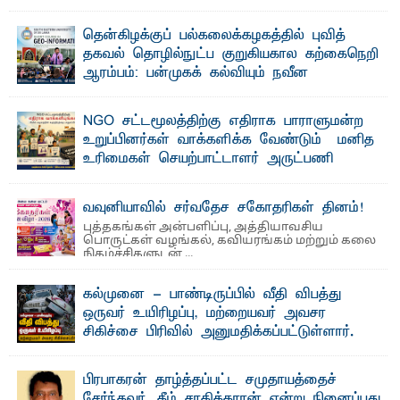
வலியுறுத்தல்
"ஒ ரு மாணவனின் அல்லது மாணவியின் கனவு என்னால்
தென்கிழக்குப் பல்கலைக்கழகத்தில் புவித்
கலைக்கப்படாது" என்ற உறுதியை ஒவ்வொரு மாணவரும் ...
தகவல் தொழில்நுட்ப குறுகியகால கற்கைநெறி
ஆரம்பம்: பன்முகக் கல்வியும் நவீன
தொழில்நுட்பமும் காலத்தின் தேவை – பீடாதிபதி
பேராசிரியர் எம். எம். பாஸில்
NGO சட்டமூலத்திற்கு எதிராக பாராளுமன்ற
தெ ன்கிழக்குப் பல்கலைக்கழகத்தின் கலை மற்றும் கலாசார
உறுப்பினர்கள் வாக்களிக்க வேண்டும் – மனித
பீடத்தின் புவியியல் துறையினால் ...
உரிமைகள் செயற்பாட்டாளர் அருட்பணி
லூக்ஜோன் வேண்டுகோள்
ஜே. எப். காமிலா பேகம்- இ லங்கை அரசாங்கம் அரசுசாரா
வவுனியாவில் சர்வதேச சகோதரிகள் தினம்!
அமைப்புகள் (NGO) தொடர்பான புதிய சட்டமூலத்தை ...
புத்தகங்கள் அன்பளிப்பு, அத்தியாவசிய
பொருட்கள் வழங்கல், கவியரங்கம் மற்றும் கலை
நிகழ்ச்சிகளுடன் ...
கல்முனை - பாண்டிருப்பில் வீதி விபத்து
ஒருவர் உயிரிழப்பு, மற்றையவர் அவசர
சிகிச்சை பிரிவில் அனுமதிக்கப்பட்டுள்ளார்.
ஷனா- அ ம்பாறை மாவட்டம் கல்முனை ஆதார
வைத்தியசாலைக்கு அருகாமையில் உள்ள கல்முனை -
பாண்டிருப்பு ...
பிரபாகரன் தாழ்த்தப்பட்ட சமுதாயத்தைச்
சேர்ந்தவர், கீழ் சாதிக்காரன் என்று நினைப்பது